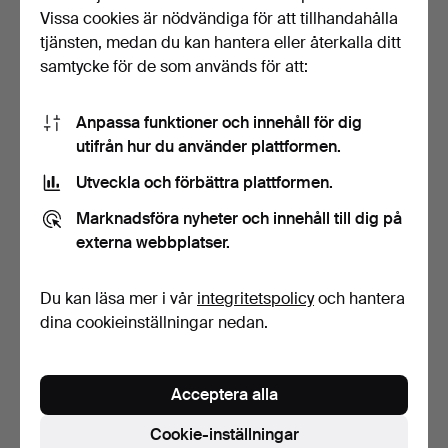
Vissa cookies är nödvändiga för att tillhandahålla
Richard
Björklund
(1897–1974)
tjänsten, medan du kan hantera eller återkalla ditt
Richard
Björklund
(1897–1974)
samtycke för de som används för att:
Tord
Björklund
(1939–2018)
Anpassa funktioner och innehåll för dig
Tord
Björklund
(1939–2018)
utifrån hur du använder plattformen.
Gunnar "Gebbe"
Utveckla och förbättra plattformen.
Björkman
(född 1945)
Marknadsföra nyheter och innehåll till dig på
Dawid
Björn Dawidsson
(född 1949)
externa webbplatser.
Evald
Björnberg
(1895–1971)
Du kan läsa mer i vår
integritetspolicy
och hantera
Theodor
Björnström
(1890–1959)
dina cookieinställningar nedan.
Karin
Björquist
(1927–2018)
Acton
Bjørn
(1910–1992)
Acceptera alla
Elizabeth
Blackadder
(född 1931)
Cookie-inställningar