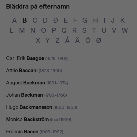
Bläddra på efternamn
A
B
C
D
Đ
E
F
G
H
I
J
K
L
M
N
O
P
Q
R
S
T
U
V
W
X
Y
Z
Å
Ä
Ö
Ø
Carl Erik
Baagøe
(1829–1902)
Attilo
Baccani
(1823–1906)
August
Backman
(1891–1974)
Johan
Backman
(1706–1768)
Hugo
Backmansson
(1860–1953)
Monica
Backström
(född 1939)
Francis
Bacon
(1909–1992)