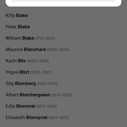
Johan
Bladh
(1893–1976)
Kitty
Blake
Peter
Blake
William
Blake
(1757–1827)
Maurice
Blanchard
(1890–1960)
Karin
Blix
(1890–1989)
Yngve
Blixt
(1920–1981)
Stig
Blomberg
(1901–1970)
Albert
Blombergsson
(1810–1875)
Edla
Blommér
(1817–1908)
Elisabeth
Blomqvist
(1827–1901)