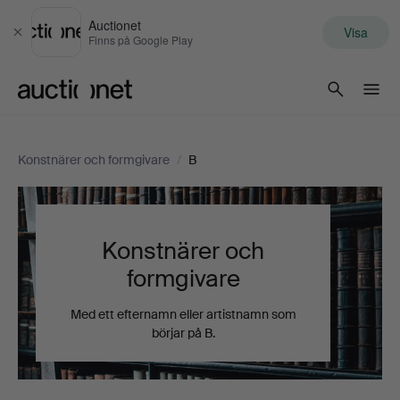
Auctionet
Visa
Stäng
Finns på Google Play
Auctionet.com
Konstnärer och formgivare
/
B
Konstnärer och
formgivare
Med ett efternamn eller artistnamn som
börjar på B.