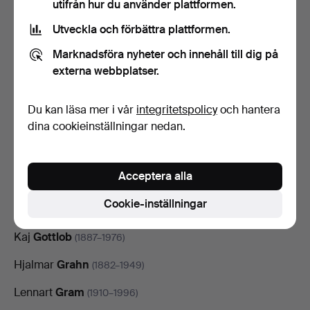
utifrån hur du använder plattformen.
José
Gordillo
(1940–2022)
Utveckla och förbättra plattformen.
Willy
Gordon
(1918–2003)
Marknadsföra nyheter och innehåll till dig på
Antony
Gormley
externa webbplatser.
(född 1950)
Michael
Gorstkin-Wywiorski
(1861–1926)
Du kan läsa mer i vår
integritetspolicy
och hantera
Susanne
dina cookieinställningar nedan.
Gottberg
(född 1964)
Dubois
Gottfried
(0–0)
Acceptera alla
Michael
Gottlieb Bindesbøll
(1800–1856)
Cookie-inställningar
Leopold
Gottlieb
(1879–1934)
Kaj
Gottlob
(1887–1976)
Hjalmar
Grahn
(1882–1949)
Lennart
Gram
(1910–1996)