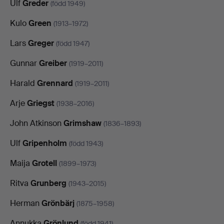
Ulf
Greder
(född 1949)
Kulo
Green
(1913–1972)
Lars
Greger
(född 1947)
Gunnar
Greiber
(1919–2011)
Harald
Grennard
(1919–2011)
Arje
Griegst
(1938–2016)
John Atkinson
Grimshaw
(1836–1893)
Ulf
Gripenholm
(född 1943)
Maija
Grotell
(1899–1973)
Ritva
Grunberg
(1943–2015)
Herman
Grönbärj
(1875–1958)
Annukka
Grönlund
(född 1941)