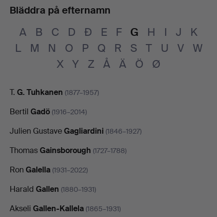
Bläddra på efternamn
A
B
C
D
Đ
E
F
G
H
I
J
K
L
M
N
O
P
Q
R
S
T
U
V
W
X
Y
Z
Å
Ä
Ö
Ø
T.
G. Tuhkanen
(1877–1957)
Bertil
Gadö
(1916–2014)
Julien Gustave
Gagliardini
(1846–1927)
Thomas
Gainsborough
(1727–1788)
Ron
Galella
(1931–2022)
Harald
Gallen
(1880–1931)
Akseli
Gallen-Kallela
(1865–1931)