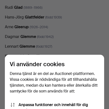
Rudi
Glad
(1889–1966)
Hans-Jörg
Glattfelder
(född 1939)
Arne
Gleerup
(1926–2014)
Dagmar
Glemme
(född 1942)
Lennart
Glemme
(född 1927)
Konstsmide
Gnosjö
(född 1942)
Vi använder cookies
Berndt
Godenhjelm
(1799–1881)
Denna tjänst är en del av Auctionet-plattformen.
John William
Godward
(1861–1922)
Vissa cookies är nödvändiga för att tillhandahålla
Henri
tjänsten, medan du kan hantera eller återkalla ditt
Goetz
(1909–1989)
samtycke för de som används för att:
Frederick
Goodall
(1822–1904)
Albert
Goodwin
Anpassa funktioner och innehåll för dig
(1845–1932)