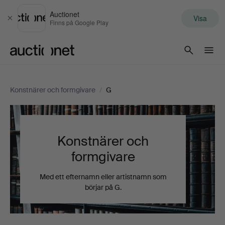
Auctionet
Visa
Stäng
Finns på Google Play
Auctionet.com
Konstnärer och formgivare
/
G
Konstnärer och
formgivare
Med ett efternamn eller artistnamn som
börjar på G.