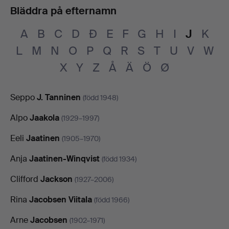
Bläddra på efternamn
A
B
C
D
Đ
E
F
G
H
I
J
K
L
M
N
O
P
Q
R
S
T
U
V
W
X
Y
Z
Å
Ä
Ö
Ø
Seppo
J. Tanninen
(född 1948)
Alpo
Jaakola
(1929–1997)
Eeli
Jaatinen
(1905–1970)
Anja
Jaatinen-Winqvist
(född 1934)
Clifford
Jackson
(1927–2006)
Rina
Jacobsen Viitala
(född 1966)
Arne
Jacobsen
(1902–1971)