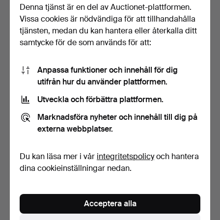
Denna tjänst är en del av Auctionet-plattformen.
Judith
Johansson
(1916–1993)
Vissa cookies är nödvändiga för att tillhandahålla
Natan
tjänsten, medan du kan hantera eller återkalla ditt
Johansson
(1893–1951)
samtycke för de som används för att:
Nils
Johansson
(1922–2014)
Nils E
Johansson
Anpassa funktioner och innehåll för dig
(född 1950)
utifrån hur du använder plattformen.
Ragnar
Johansson
(1913–1997)
Utveckla och förbättra plattformen.
Stefan
Johansson
(1876–1955)
Marknadsföra nyheter och innehåll till dig på
Sven-Erik
externa webbplatser.
Johansson
(1925–2020)
Ulla Ragnhild
Johansson
(1931–1993)
Du kan läsa mer i vår
integritetspolicy
och hantera
Yo
dina cookieinställningar nedan.
Johansson
(1897–1963)
Lisa
Johansson-Pape
(1907–1989)
Acceptera alla
Emil
Johansson-Thor