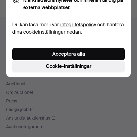
Marknadsföra nyheter och innehåll till dig på
externa webbplatser.
Sidfotsnavigation
Du kan läsa mer i vår
integritetspolicy
och hantera
Hjälp och kontakt
dina cookieinställningar nedan.
Kontakta support
Alla auktionshus
Betalningsalternativ
Acceptera alla
Vi skickar med
Cookie-inställningar
Sociala medier
Auctionet
Om Auctionet
Press
Lediga jobb
Anslut ditt auktionshus
Auctionets garanti