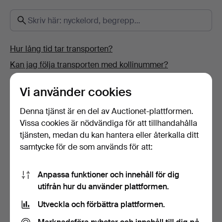
Hur lång tid tar transporten?
Kan jag följa transporten med kollinummer?
Hur betalar jag?
Vi använder cookies
Var kan jag sälja saker?
Denna tjänst är en del av Auctionet-plattformen.
Hur kan jag se att Auctionet.com mottagit min
Vissa cookies är nödvändiga för att tillhandahålla
betalning?
tjänsten, medan du kan hantera eller återkalla ditt
Varför kan jag inte komplettera mina uppgifter?
samtycke för de som används för att:
Hur ändrar jag mina person- och kontaktuppgifter?
Vad är värdering/utropspris?
Anpassa funktioner och innehåll för dig
utifrån hur du använder plattformen.
Hur blir jag kund på Auctionet.com?
Hur lägger jag bud på en nätauktion?
Utveckla och förbättra plattformen.