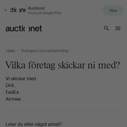
Auctionet
Visa
Stäng
Finns på Google Play
Auctionet.com
Hjälp
/
Transport och avhämtning
/
Vilka företag skickar ni med?
Vi skickar med
DHL
FedEx
Airmee
Letar du efter något annat?