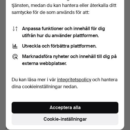
tjänsten, medan du kan hantera eller återkalla ditt
Alexander
Klingspor
(född 1977)
samtycke för de som används för att:
Esben
Klint
(1915–1969)
Anpassa funktioner och innehåll för dig
Kaare
Klint
(1888–1954)
utifrån hur du använder plattformen.
Nils-Folke
Utveckla och förbättra plattformen.
Knafve
(1905–1996)
Marknadsföra nyheter och innehåll till dig på
Christina
Knall
(född 1947)
externa webbplatser.
Dame Laura
Knight
(1877–1970)
Du kan läsa mer i vår
integritetspolicy
och hantera
Leif
Knudsen
(1928–1975)
dina cookieinställningar nedan.
Greta
Knutson Tzara
(1899–1983)
Johan
Knutson
(1816–1899)
Acceptera alla
Anders
Knutsson
(född 1937)
Cookie-inställningar
Arvid
Knöppel
(1892–1970)