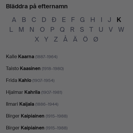
Bläddra på efternamn
A
B
C
D
Đ
E
F
G
H
I
J
K
L
M
N
O
P
Q
R
S
T
U
V
W
X
Y
Z
Å
Ä
Ö
Ø
Kalle
Kaarna
(1887–1964)
Taisto
Kaasinen
(1918–1980)
Frida
Kahlo
(1907–1954)
Hjalmar
Kahrila
(1907–1981)
Ilmari
Kaijala
(1886–1944)
Birger
Kaipiainen
(1915–1988)
Birger
Kaipiainen
(1915–1988)