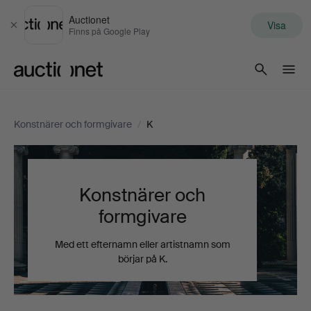
Auctionet
Visa
Stäng
Finns på Google Play
Auctionet.com
Konstnärer och formgivare
/
K
Konstnärer och
formgivare
Med ett efternamn eller artistnamn som
börjar på K.