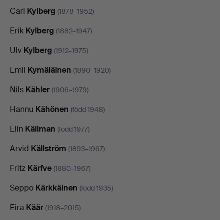
Carl
Kylberg
(1878–1952)
Erik
Kylberg
(1882–1947)
Ulv
Kylberg
(1912–1975)
Emil
Kymäläinen
(1890–1920)
Nils
Kähler
(1906–1979)
Hannu
Kähönen
(född 1948)
Elin
Källman
(född 1977)
Arvid
Källström
(1893–1967)
Fritz
Kärfve
(1880–1967)
Seppo
Kärkkäinen
(född 1935)
Eira
Käär
(1918–2015)