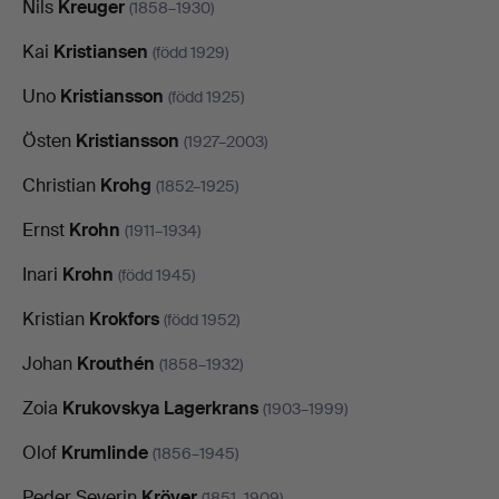
Nils
Kreuger
(1858–1930)
Kai
Kristiansen
(född 1929)
Uno
Kristiansson
(född 1925)
Östen
Kristiansson
(1927–2003)
Christian
Krohg
(1852–1925)
Ernst
Krohn
(1911–1934)
Inari
Krohn
(född 1945)
Kristian
Krokfors
(född 1952)
Johan
Krouthén
(1858–1932)
Zoia
Krukovskya Lagerkrans
(1903–1999)
Olof
Krumlinde
(1856–1945)
Peder Severin
Kröyer
(1851–1909)