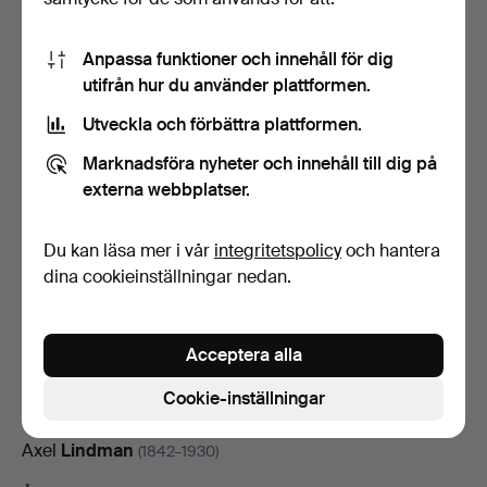
Bengt Arne
Linderos
(1929–1989)
Tekla
Lindeström
Anpassa funktioner och innehåll för dig
(1856–1937)
utifrån hur du använder plattformen.
Albert
Lindfors
(1860–1922)
Utveckla och förbättra plattformen.
Evert
Lindfors
(1927–2016)
Marknadsföra nyheter och innehåll till dig på
Stefan
Lindfors
externa webbplatser.
(född 1962)
Anton
Lindforss
(1890–1943)
Du kan läsa mer i vår
integritetspolicy
och hantera
Francesca
dina cookieinställningar nedan.
Lindh
(född 1931)
Richard
Lindh
(1929–2006)
Acceptera alla
Berndt
Lindholm
(1841–1914)
Cookie-inställningar
Edvin
Lindholm-Houge
(1908–1969)
Axel
Lindman
(1842–1930)