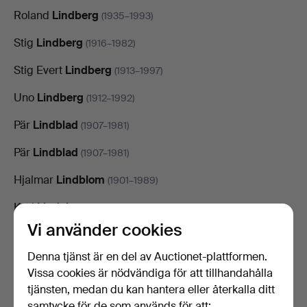
Roland
Lindberg
(1935–1993)
Stig
Lindberg
(1916–1982)
Stig Evert
Lindberg
(1913–1997)
Uno
Lindberg
(1912–1992)
Pär
Lindblad
(1907–1981)
Pär
Lindblad
(1907–1981)
Hjalmar
Lindblom
(1901–1989)
Karl
Lindeberg
(1877–1931)
Vi använder cookies
Bo
Lindekrantz
(1932–2020)
Denna tjänst är en del av Auctionet-plattformen.
Lage
Lindell
(1920–1980)
Vissa cookies är nödvändiga för att tillhandahålla
Lena
tjänsten, medan du kan hantera eller återkalla ditt
Linderholm
(född 1947)
samtycke för de som används för att: