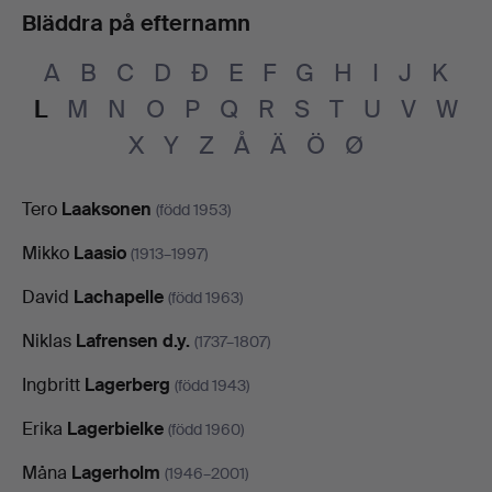
Bläddra på efternamn
A
B
C
D
Đ
E
F
G
H
I
J
K
L
M
N
O
P
Q
R
S
T
U
V
W
X
Y
Z
Å
Ä
Ö
Ø
Tero
Laaksonen
(född 1953)
Mikko
Laasio
(1913–1997)
David
Lachapelle
(född 1963)
Niklas
Lafrensen d.y.
(1737–1807)
Ingbritt
Lagerberg
(född 1943)
Erika
Lagerbielke
(född 1960)
Måna
Lagerholm
(1946–2001)