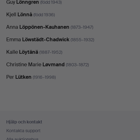
Guy
Lönngren
(född 1943)
Kjell
Lönnå
(född 1936)
Anna
Löppönen-Kauhanen
(1873–1947)
Emma
Löwstädt-Chadwick
(1855–1932)
Kalle
Löytänä
(1887–1952)
Christine Marie
Løvmand
(1803–1872)
Per
Lütken
(1916–1998)
Sidfotsnavigation
Hjälp och kontakt
Kontakta support
Alla auktionshus