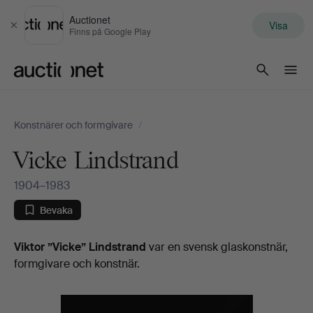
Auctionet
Visa
Stäng
Finns på Google Play
Auctionet.com
Konstnärer och formgivare
/
Vicke Lindstrand
1904–1983
Bevaka
Biografi
Viktor ”Vicke” Lindstrand
var en svensk glaskonstnär,
formgivare och konstnär.