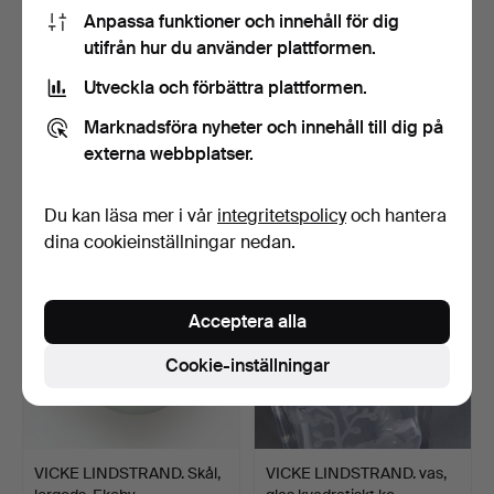
Anpassa funktioner och innehåll för dig
utifrån hur du använder plattformen.
Utveckla och förbättra plattformen.
VICKE LINDSTRAND.
VICKE LINDSTRAND. glas
FIGURER, TVÅ STYCKEN,
med Stockholmsdekor…
Marknadsföra nyheter och innehåll till dig på
IN…
10 dagar
7 dagar
externa webbplatser.
Värdering
1 bud
53 USD
22 USD
Du kan läsa mer i vår
integritetspolicy
och hantera
dina cookieinställningar nedan.
Acceptera alla
Cookie-inställningar
VICKE LINDSTRAND. Skål,
VICKE LINDSTRAND. vas,