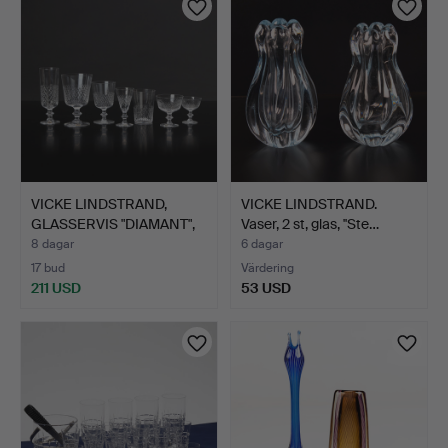
VICKE LINDSTRAND,
VICKE LINDSTRAND.
GLASSERVIS "DIAMANT",
Vaser, 2 st, glas, ''Ste…
92…
8 dagar
6 dagar
17 bud
Värdering
211 USD
53 USD