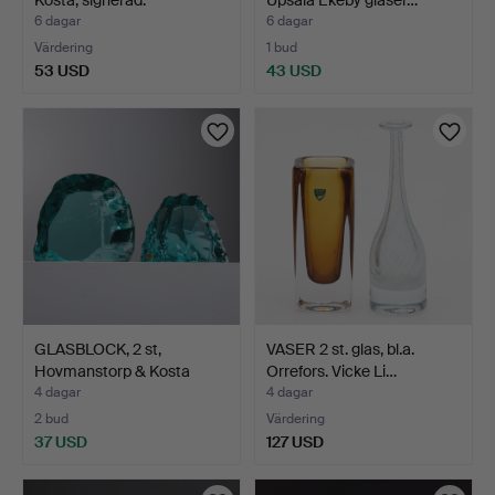
Kosta, signerad.
Upsala Ekeby glaser…
6 dagar
6 dagar
Värdering
1 bud
53 USD
43 USD
GLASBLOCK, 2 st,
VASER 2 st. glas, bl.a.
Hovmanstorp & Kosta
Orrefors. Vicke Li…
(Vick…
4 dagar
4 dagar
2 bud
Värdering
37 USD
127 USD