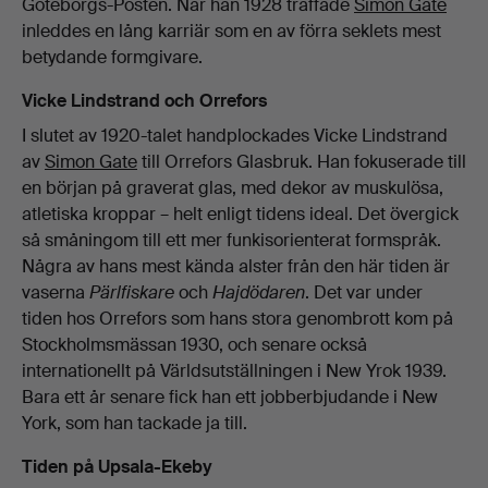
Göteborgs-Posten. När han 1928 träffade
Simon Gate
inleddes en lång karriär som en av förra seklets mest
betydande formgivare.
Vicke Lindstrand och Orrefors
I slutet av 1920-talet handplockades Vicke Lindstrand
av
Simon Gate
till Orrefors Glasbruk. Han fokuserade till
en början på graverat glas, med dekor av muskulösa,
atletiska kroppar – helt enligt tidens ideal. Det övergick
så småningom till ett mer funkisorienterat formspråk.
Några av hans mest kända alster från den här tiden är
vaserna
Pärlfiskare
och
Hajdödaren
. Det var under
tiden hos Orrefors som hans stora genombrott kom på
Stockholmsmässan 1930, och senare också
internationellt på Världsutställningen i New Yrok 1939.
Bara ett år senare fick han ett jobberbjudande i New
York, som han tackade ja till.
Tiden på Upsala-Ekeby