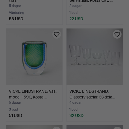
glas.
Servisglas, Kosta City, …
5 dagar
2 dagar
Värdering
1 bud
53 USD
22 USD
VICKE LINDSTRAND. Vas,
VICKE LINDSTRAND.
modell 1590, Kosta,…
Glasservisdelar, 33 dela…
5 dagar
4 dagar
3 bud
1 bud
51 USD
32 USD