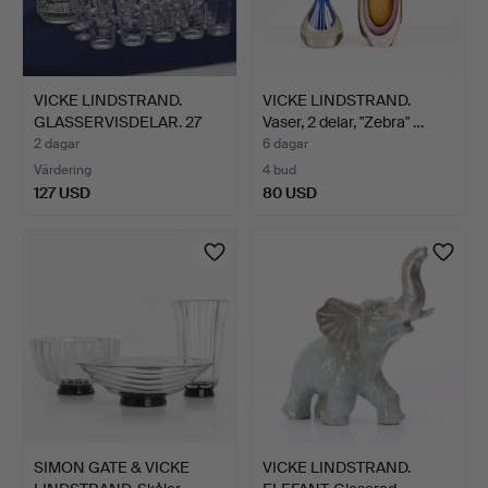
VICKE LINDSTRAND.
VICKE LINDSTRAND.
GLASSERVISDELAR. 27
Vaser, 2 delar, "Zebra" …
dela…
2 dagar
6 dagar
Värdering
4 bud
127 USD
80 USD
SIMON GATE & VICKE
VICKE LINDSTRAND.