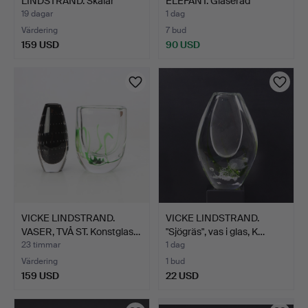
LINDSTRAND. Skålar
ELEFANT. Glaserad
samt…
kerami…
19 dagar
1 dag
Värdering
7 bud
159 USD
90 USD
VICKE LINDSTRAND.
VICKE LINDSTRAND.
VASER, TVÅ ST. Konstglas…
"Sjögräs", vas i glas, K…
23 timmar
1 dag
Värdering
1 bud
159 USD
22 USD