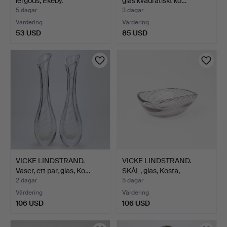
lergods, Ekeby.
glas kvadratiskt ko…
5 dagar
3 dagar
Värdering
Värdering
53 USD
85 USD
VICKE LINDSTRAND.
VICKE LINDSTRAND.
Vaser, ett par, glas, Ko…
SKÅL, glas, Kosta,
numme…
2 dagar
5 dagar
Värdering
Värdering
106 USD
106 USD