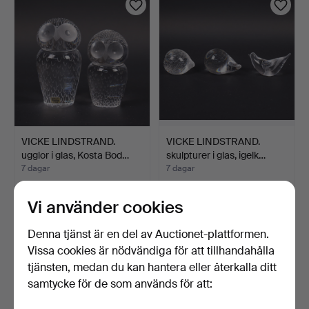
VICKE LINDSTRAND.
VICKE LINDSTRAND.
ugglor i glas, Kosta Bod…
skulpturer i glas, igelk…
7 dagar
7 dagar
2 bud
Värdering
27 USD
43 USD
Vi använder cookies
Denna tjänst är en del av Auctionet-plattformen.
Vissa cookies är nödvändiga för att tillhandahålla
tjänsten, medan du kan hantera eller återkalla ditt
samtycke för de som används för att: