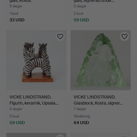
glas, Kosta.
glas, signerad unde…
5 dagar
2 dagar
1 bud
2 bud
32 USD
59 USD
VICKE LINDSTRAND.
VICKE LINDSTRAND.
Figurin, keramik, Upsala…
Glasblock, Kosta, signer…
3 dagar
7 dagar
5 bud
Värdering
59 USD
64 USD