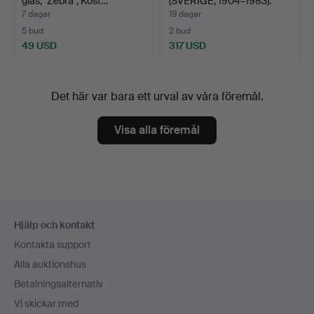
glas, "Zebra", Kost…
(SVERIGE, 1904–1983).
Gol…
7 dagar
19 dagar
5 bud
2 bud
49 USD
317 USD
Utvalt
föremål
Det här var bara ett urval av våra föremål.
Visa alla föremål
Sidfotsnavigation
Hjälp och kontakt
Kontakta support
Alla auktionshus
Betalningsalternativ
Vi skickar med