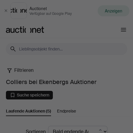
Auctionet
Anzeigen
Schließen
Verfügbar auf Google Play
Auctionet.com
Filtrieren
Colliers
Colliers bei Ekenbergs Auktioner
bei
Suche speichern
Ekenbergs
Laufende Auktionen
(5)
Endpreise
Auktioner
Laufende
Sortieren