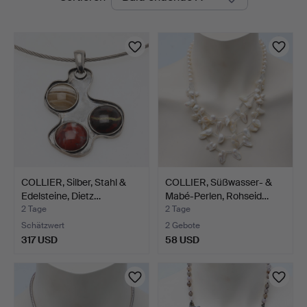
Auktionen
COLLIER, Silber, Stahl &
COLLIER, Süßwasser- &
Edelsteine, Dietz…
Mabé-Perlen, Rohseid…
2 Tage
2 Tage
Schätzwert
2 Gebote
317 USD
58 USD