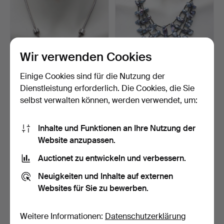
Wir verwenden Cookies
Einige Cookies sind für die Nutzung der
COLLIER mit Charms,
COLLIER, graues Perlmutt
Sterlingsilber, Pandor…
und Moosachat.
Dienstleistung erforderlich. Die Cookies, die Sie
6 Tage
6 Tage
selbst verwalten können, werden verwendet, um:
Schätzwert
2 Gebote
127 USD
41 USD
Inhalte und Funktionen an Ihre Nutzung der
Website anzupassen.
Auctionet zu entwickeln und verbessern.
Neuigkeiten und Inhalte auf externen
Websites für Sie zu bewerben.
Weitere Informationen:
Datenschutzerklärung