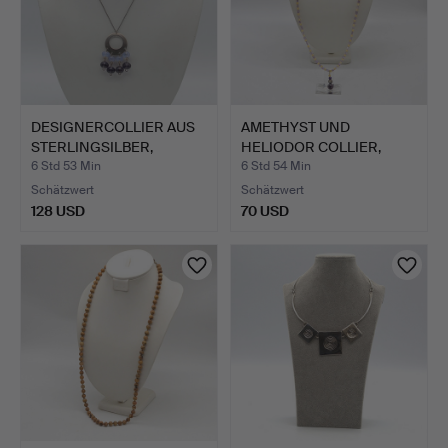
DESIGNERCOLLIER AUS
AMETHYST UND
STERLINGSILBER,
HELIODOR COLLIER,
VIOLET…
VERSCHLUSS …
6 Std 53 Min
6 Std 54 Min
Schätzwert
Schätzwert
128 USD
70 USD