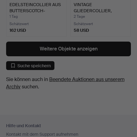
EDELSTEINCOLLIER AUS
VINTAGE
BUTTERSCOTCH-
GLIEDERCOLLIER,
BERNSTEI…
VERGOLDETE SCHLANG…
1 Tag
2 Tage
Schätzwert
Schätzwert
162 USD
58 USD
Weitere Objekte anzeigen
Suche speichern
Sie können auch in
Beendete Auktionen aus unserem
Archiv
suchen.
Fußzeilen-
Hilfe und Kontakt
Navigation
Kontakt mit dem Support aufnehmen