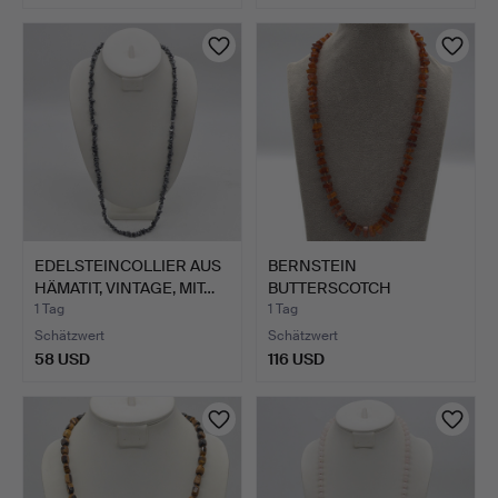
EDELSTEINCOLLIER AUS
BERNSTEIN
HÄMATIT, VINTAGE, MIT…
BUTTERSCOTCH
COLLIER, EINZELN GE…
1 Tag
1 Tag
Schätzwert
Schätzwert
58 USD
116 USD