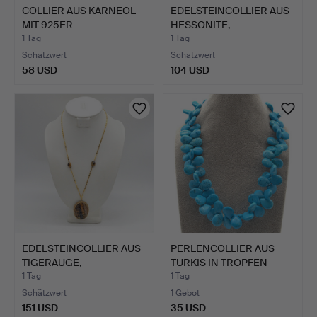
COLLIER AUS KARNEOL
EDELSTEINCOLLIER AUS
MIT 925ER
HESSONITE,
STERLINGSILB…
HANDGESCHL…
1 Tag
1 Tag
Schätzwert
Schätzwert
58 USD
104 USD
EDELSTEINCOLLIER AUS
PERLENCOLLIER AUS
TIGERAUGE,
TÜRKIS IN TROPFEN
DURCHBROCH…
FORM, …
1 Tag
1 Tag
Schätzwert
1 Gebot
151 USD
35 USD