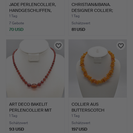
JADE PERLENCOLLIER,
CHRISTIAN&IBANA.
HANDGESCHLIFFEN,
DESIGNER COLLIER;
STERL…
SCHMUCK…
1 Tag
1 Tag
7 Gebote
Schätzwert
70 USD
81 USD
ART DECO BAKELIT
COLLIER AUS
PERLENCOLLIER MIT
BUTTERSCOTCH
EINEM R…
BERNSTEIN, GROSSE…
1 Tag
1 Tag
Schätzwert
Schätzwert
93 USD
197 USD