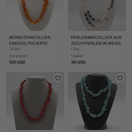
BERNSTEINCOLLIER,
PERLENMIXCOLLIER AUS
ENDLOS, POLIERTE
ZUCHTPERLEN IN WEISS
PERLEN,…
…
23 Std
1 Tag
Schätzwert
1 Gebot
139 USD
36 USD