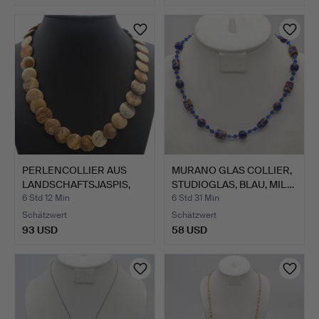
PERLENCOLLIER AUS
MURANO GLAS COLLIER,
LANDSCHAFTSJASPIS,
STUDIOGLAS, BLAU, MIL…
FLACH…
6 Std 12 Min
6 Std 31 Min
Schätzwert
Schätzwert
93 USD
58 USD