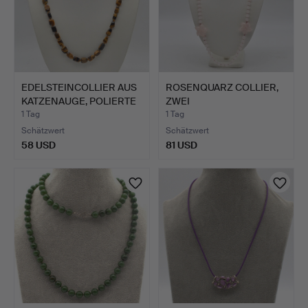
EDELSTEINCOLLIER AUS
ROSENQUARZ COLLIER,
KATZENAUGE, POLIERTE
ZWEI
…
HANDGESCHNITZTE B…
1 Tag
1 Tag
Schätzwert
Schätzwert
58 USD
81 USD