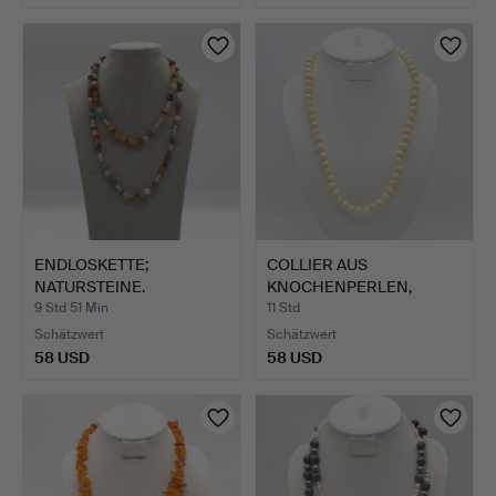
ENDLOSKETTE;
COLLIER AUS
NATURSTEINE.
KNOCHENPERLEN,
HANDGEMACHT, 19…
9 Std 51 Min
11 Std
Schätzwert
Schätzwert
58 USD
58 USD