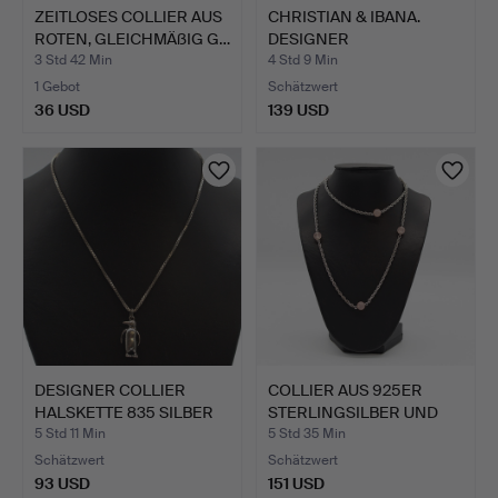
ZEITLOSES COLLIER AUS
CHRISTIAN & IBANA.
ROTEN, GLEICHMÄßIG G…
DESIGNER
GLIEDERCOLLIER…
3 Std 42 Min
4 Std 9 Min
1 Gebot
Schätzwert
36 USD
139 USD
DESIGNER COLLIER
COLLIER AUS 925ER
HALSKETTE 835 SILBER
STERLINGSILBER UND
ANHÄ…
ROSEN…
5 Std 11 Min
5 Std 35 Min
Schätzwert
Schätzwert
93 USD
151 USD