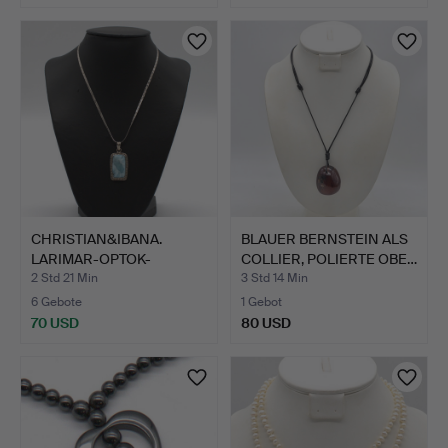
CHRISTIAN&IBANA.
BLAUER BERNSTEIN ALS
LARIMAR-OPTOK-
COLLIER, POLIERTE OBE…
FARBSTEIN I…
2 Std 21 Min
3 Std 14 Min
6 Gebote
1 Gebot
70 USD
80 USD