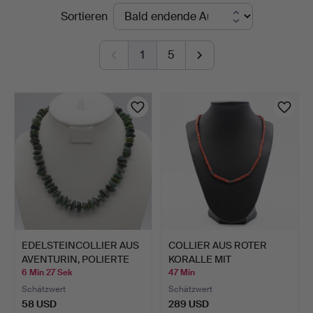
Laufende
Sortieren
Kleinhenz
Auktionen
1
5
EDELSTEINCOLLIER AUS
COLLIER AUS ROTER
AVENTURIN, POLIERTE
KORALLE MIT
O…
VERZIERTEN E…
6 Min 27 Sek
47 Min
Schätzwert
Schätzwert
58 USD
289 USD