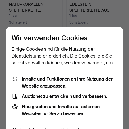
NATURKORALLEN
EDELSTEIN
SPLITTERKETTE.
SPLITTERKETTE AUS
TÜRKIS.
1 Tag
1 Tag
Schätzwert
Schätzwert
93 USD
93 USD
Wir verwenden Cookies
Einige Cookies sind für die Nutzung der
Dienstleistung erforderlich. Die Cookies, die Sie
selbst verwalten können, werden verwendet, um:
Inhalte und Funktionen an Ihre Nutzung der
Website anzupassen.
Auctionet zu entwickeln und verbessern.
ENDLOSES ALMANDIN
PERLENCOLLIER AUS
Neuigkeiten und Inhalte auf externen
COLLIER, VERGOLDETE
TÜRKIS,
PERL…
MUSCHELKERNPERLE…
1 Tag
1 Tag
Websites für Sie zu bewerben.
Schätzwert
Schätzwert
58 USD
520 USD