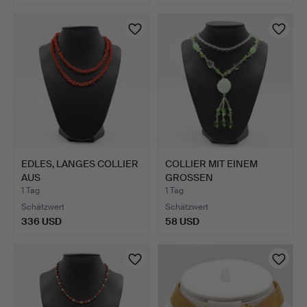
EDLES, LANGES COLLIER
COLLIER MIT EINEM
AUS
GROSSEN
ENGELSHAUTKORALL…
JADEEDELSTEIN UN…
1 Tag
1 Tag
Schätzwert
Schätzwert
336 USD
58 USD