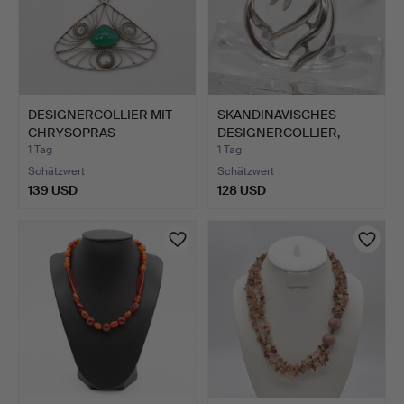
DESIGNERCOLLIER MIT
SKANDINAVISCHES
CHRYSOPRAS
DESIGNERCOLLIER,
CABOCHON, 9…
"GFAB", V…
1 Tag
1 Tag
Schätzwert
Schätzwert
139 USD
128 USD