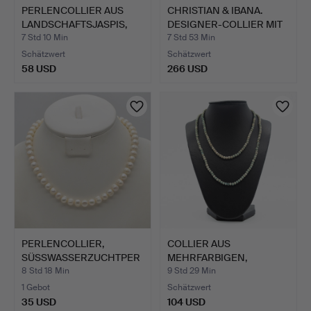
PERLENCOLLIER AUS
CHRISTIAN & IBANA.
LANDSCHAFTSJASPIS,
DESIGNER-COLLIER MIT
EINZE…
PA…
7 Std 10 Min
7 Std 53 Min
Schätzwert
Schätzwert
58 USD
266 USD
PERLENCOLLIER,
COLLIER AUS
SÜSSWASSERZUCHTPER
MEHRFARBIGEN,
LEN, WEIS…
KLEINEN JADEPERL…
8 Std 18 Min
9 Std 29 Min
1 Gebot
Schätzwert
35 USD
104 USD