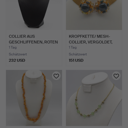
COLLIER AUS
KROPFKETTE/ MESH-
GESCHLIFFENEN, ROTEN
COLLIER, VERGOLDET,
KORALLENP…
GLASE…
1 Tag
1 Tag
Schätzwert
Schätzwert
232 USD
151 USD