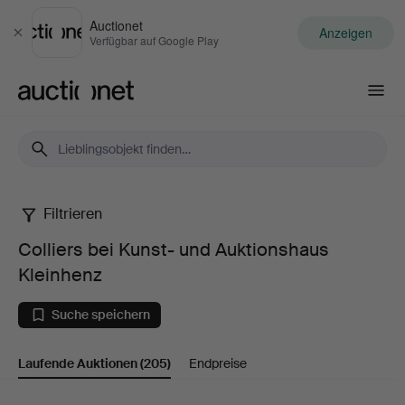
Auctionet
Anzeigen
Schließen
Verfügbar auf Google Play
Auctionet.com
Filtrieren
Colliers
Colliers bei Kunst- und Auktionshaus
bei
Kleinhenz
Kunst-
Suche speichern
und
Laufende Auktionen
(205)
Endpreise
Auktionshaus