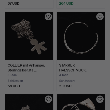
67 USD
264 USD
COLLIER mit Anhänger,
STARRER
Sterlingsilber, Ital…
HALSSCHMUCK,
Sterlingsilber, Mexik…
3 Tage
3 Tage
Schätzwert
Schätzwert
64 USD
211 USD