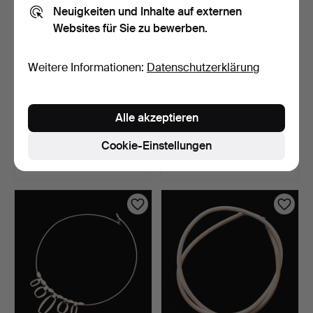
Neuigkeiten und Inhalte auf externen
Websites für Sie zu bewerben.
Weitere Informationen:
Datenschutzerklärung
COLLIER, Sterlingsilber,
COLLIER, Sterling-
Alle akzeptieren
Zirkonia, Studio …
Silber, Bengt Lindström.
4 Tage
4 Tage
Cookie-Einstellungen
Schätzwert
Schätzwert
74 USD
528 USD
Ausgewähltes
Objekt