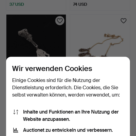
37 USD
74 USD
Wir verwenden Cookies
Einige Cookies sind für die Nutzung der
COLLIER mit Anhänger,
COLLIER, Vergoldetes
Sterlingsilber, Ital…
Sterlingsilber, Grana…
Dienstleistung erforderlich. Die Cookies, die Sie
4 Tage
4 Tage
selbst verwalten können, werden verwendet, um:
Schätzwert
4 Gebote
64 USD
50 USD
Inhalte und Funktionen an Ihre Nutzung der
Website anzupassen.
Auctionet zu entwickeln und verbessern.