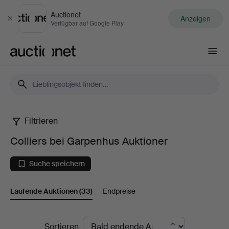
Auctionet
Anzeigen
Schließen
Verfügbar auf Google Play
Auctionet.com
Filtrieren
Colliers
Colliers bei Garpenhus Auktioner
bei
Suche speichern
Garpenhus
Laufende Auktionen
(33)
Endpreise
Auktioner
Laufende
Sortieren