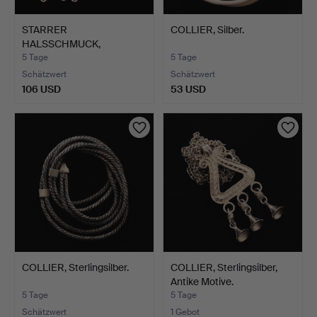
STARRER
COLLIER, Silber.
HALSSCHMUCK,
Sterlingsilber.
5 Tage
5 Tage
Schätzwert
Schätzwert
106 USD
53 USD
COLLIER, Sterlingsilber.
COLLIER, Sterlingsilber,
Antike Motive.
5 Tage
5 Tage
Schätzwert
1 Gebot