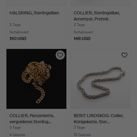
HALSRING, Sterlingsilber.
COLLIER, Sterlingsilber,
Amethyst, Prehnit.
2 Tage
2 Tage
Schätzwert
Schätzwert
190 USD
148 USD
COLLIER, Panzerkette,
BERIT LINDSKOG. Collier,
vergoldetes Sterling…
Königskette, Ster…
3 Tage
3 Tage
4 Gebote
10 Gebote