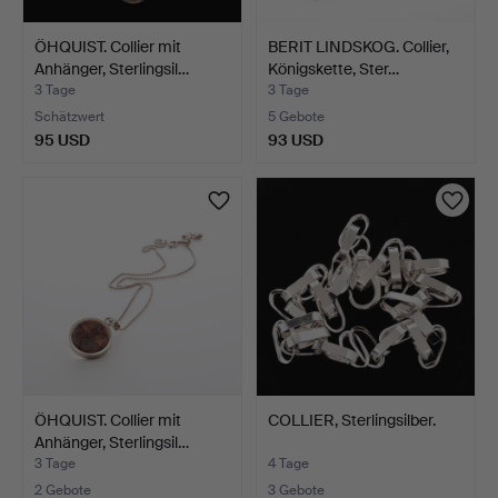
ÖHQUIST. Collier mit
BERIT LINDSKOG. Collier,
Anhänger, Sterlingsil…
Königskette, Ster…
3 Tage
3 Tage
Schätzwert
5 Gebote
95 USD
93 USD
ÖHQUIST. Collier mit
COLLIER, Sterlingsilber.
Anhänger, Sterlingsil…
3 Tage
4 Tage
2 Gebote
3 Gebote