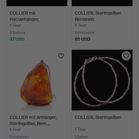
COLLIER mit
COLLIER, Sterlingsilber,
Herzanhänger,
Bernstein.
Sterlingsilber, …
6 Tage
6 Tage
2 Gebote
Schätzwert
37 USD
85 USD
COLLIER mit Anhänger,
COLLIER, Sterlingsilber.
Sterlingsilber, Bern…
6 Tage
7 Tage
Schätzwert
1 Gebot