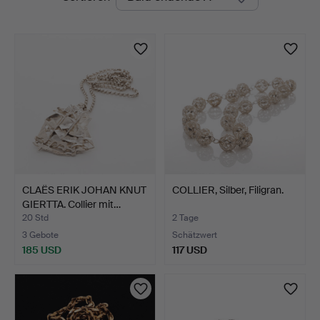
Auktionen
CLAËS ERIK JOHAN KNUT
COLLIER, Silber, Filigran.
GIERTTA. Collier mit…
20 Std
2 Tage
3 Gebote
Schätzwert
185 USD
117 USD