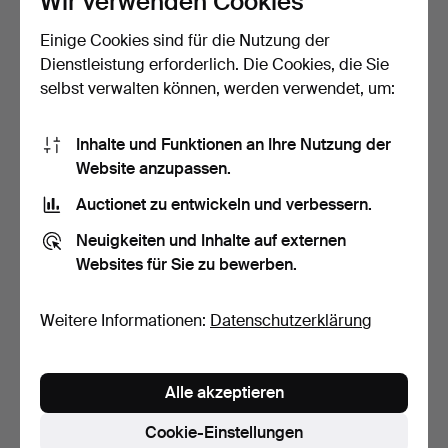
Wir verwenden Cookies
Einige Cookies sind für die Nutzung der
COLLIER, Lapislazuli,
HALSKETTE, Silber, SGH
Verschluss aus 18K G…
Södertälje, 1964.
Dienstleistung erforderlich. Die Cookies, die Sie
6 Tage
7 Tage
selbst verwalten können, werden verwendet, um:
9 Gebote
1 Gebot
79 USD
53 USD
Inhalte und Funktionen an Ihre Nutzung der
Website anzupassen.
Auctionet zu entwickeln und verbessern.
Neuigkeiten und Inhalte auf externen
Websites für Sie zu bewerben.
Weitere Informationen:
Datenschutzerklärung
ANHÄNGER, 18K Gold und
HALSKETTE 18K Gold.
Alle akzeptieren
Spinell.
7 Tage
8 Tage
Cookie-Einstellungen
3 Gebote
1 Gebot