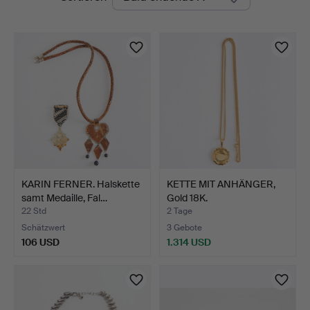
Auktionen
KARIN FERNER. Halskette
KETTE MIT ANHÄNGER,
samt Medaille, Fal…
Gold 18K.
22 Std
2 Tage
Schätzwert
3 Gebote
106 USD
1.314 USD