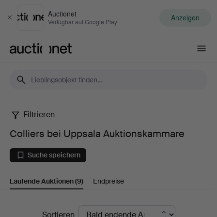
Auctionet
Anzeigen
Schließen
Verfügbar auf Google Play
Auctionet.com
Filtrieren
Colliers
Colliers bei Uppsala Auktionskammare
bei
Suche speichern
Uppsala
Laufende Auktionen
(9)
Endpreise
Auktionskammare
Laufende
Sortieren