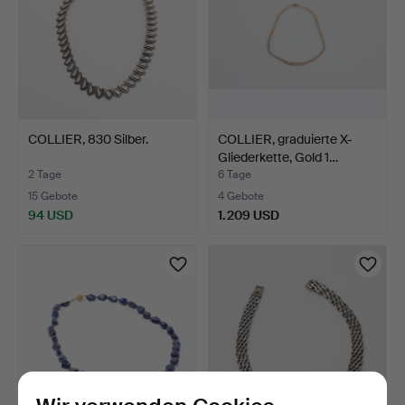
COLLIER, 830 Silber.
COLLIER, graduierte X-
Gliederkette, Gold 1…
2 Tage
6 Tage
15 Gebote
4 Gebote
94 USD
1.209 USD