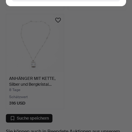
211 USD
526 USD
ANHÄNGER MIT KETTE,
Silber und Bergkristal…
8 Tage
Schätzwert
316 USD
Suche speichern
Sie können auch in
Beendete Auktionen aus unserem