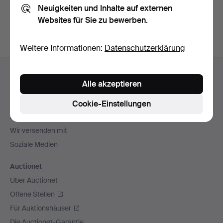
Neuigkeiten und Inhalte auf externen
Archiv
suchen.
Websites für Sie zu bewerben.
Weitere Informationen:
Datenschutzerklärung
Fußzeilen-
Hilfe und Kontakt
Navigation
Alle akzeptieren
Kontakt mit dem Support aufnehmen
Alle Auktionshäuser
Cookie-Einstellungen
Zahlungsweisen
Wir versenden mit
Soziale Medien
Auctionet
Über Auctionet
Offene Stellen
Für Auktionshäuser
Die Auctionet-Garantie