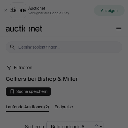
Auctionet
Anzeigen
Schließen
Verfügbar auf Google Play
Auctionet.com
Filtrieren
Colliers
Colliers bei Bishop & Miller
bei
Suche speichern
Bishop
Laufende Auktionen
(2)
Endpreise
&
Miller
Laufende
Sortieren