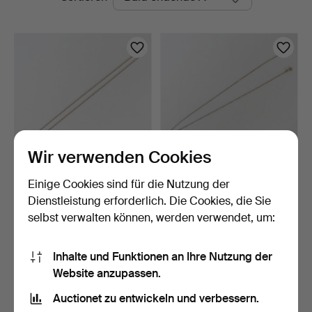
Auktionen
Wir verwenden Cookies
Einige Cookies sind für die Nutzung der
COLLIER AUS 9 KARAT
COLLIER AUS 9 KARAT
GOLD.
GOLD.
Dienstleistung erforderlich. Die Cookies, die Sie
5 Tage
5 Tage
selbst verwalten können, werden verwendet, um:
4 Gebote
4 Gebote
75 USD
54 USD
Inhalte und Funktionen an Ihre Nutzung der
Website anzupassen.
Suche speichern
Auctionet zu entwickeln und verbessern.
Sie können auch in
Beendete Auktionen aus unserem