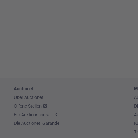
Auctionet
M
Über Auctionet
A
Offene Stellen
D
Für Auktionshäuser
A
Die Auctionet-Garantie
Kü
T