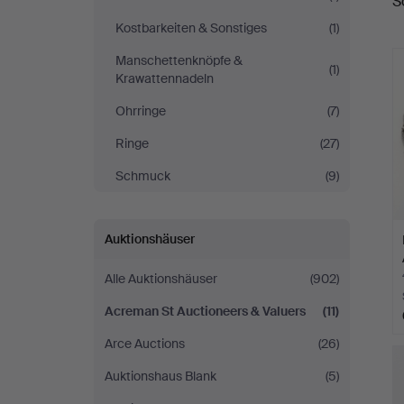
S
A
Valuers
Kostbarkeiten & Sonstiges
(1)
Manschettenknöpfe &
(1)
Krawattennadeln
Ohrringe
(7)
Ringe
(27)
Schmuck
(9)
Auktionshäuser
Alle Auktionshäuser
(902)
Acreman St Auctioneers & Valuers
(11)
Arce Auctions
(26)
Auktionshaus Blank
(5)