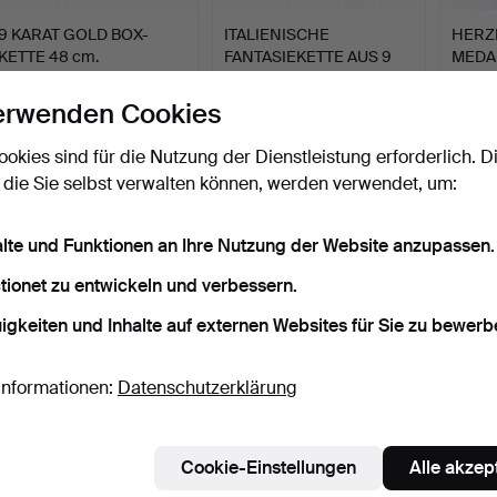
9 KARAT GOLD BOX-
ITALIENISCHE
HERZ
KETTE 48 cm.
FANTASIEKETTE AUS 9
MEDAI
KARAT GOL…
KARA
5 Tage
5 Tage
5 Tage
1 Gebot
7 Gebote
Schätz
erwenden Cookies
35 USD
135 USD
81 US
ookies sind für die Nutzung der Dienstleistung erforderlich. D
 die Sie selbst verwalten können, werden verwendet, um:
Suche speichern
ie können auch in
Beendete Auktionen aus unserem Archiv
su
alte und Funktionen an Ihre Nutzung der Website anzupassen.
tionet zu entwickeln und verbessern.
igkeiten und Inhalte auf externen Websites für Sie zu bewerb
Informationen:
Datenschutzerklärung
Cookie-Einstellungen
Alle akzep