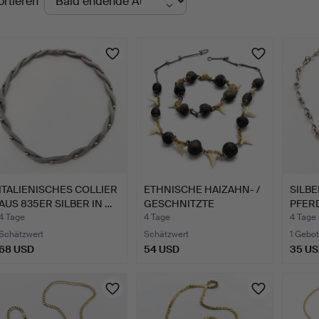
ortieren
uktionen
ITALIENISCHES COLLIER
ETHNISCHE HAIZAHN- /
SILBE
AUS 835ER SILBER IN …
GESCHNITZTE
PFERD
PERLENKET…
4 Tage
4 Tage
4 Tage
Schätzwert
Schätzwert
1 Gebot
68 USD
54 USD
35 U