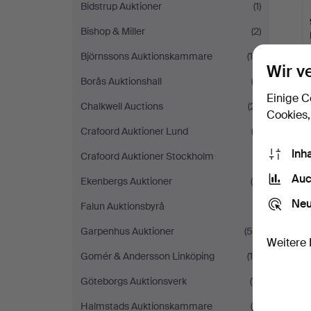
Bidstrup Auktioner
(1)
Bishop & Miller
(2)
Björnssons Auktionskammare
(10)
Wir v
Borås Auktionshall
(2)
Einige C
Chalkwell Auctions
(21)
Cookies,
Crafoord Auktioner Lund
(2)
S
Inh
Crafoord Auktioner Stockholm
(1)
Auc
Ekenbergs Auktioner
(5)
Neu
Falun Auktionsbyrå
(1)
Garpenhus Auktioner
(50)
Weitere 
Gomér & Andersson Linköping
(19)
Göteborgs Auktionsverk
(11)
Halmstads Auktionskammare
(5)