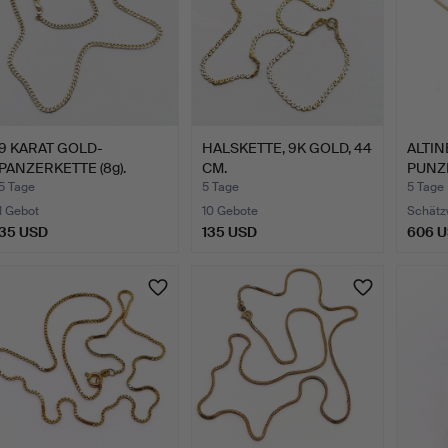
9 KARAT GOLD-
HALSKETTE, 9K GOLD, 44
ALTIN
PANZERKETTE (8g).
CM.
PUNZ
COLLI
5 Tage
5 Tage
5 Tage
1 Gebot
10 Gebote
Schätz
35 USD
135 USD
606 