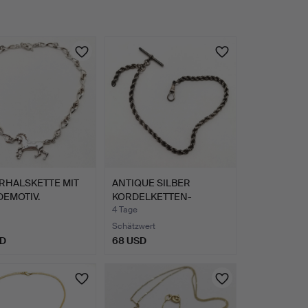
RHALSKETTE MIT
ANTIQUE SILBER
EMOTIV.
KORDELKETTEN-
ALBERT-KETTE.
4 Tage
Schätzwert
SD
68 USD