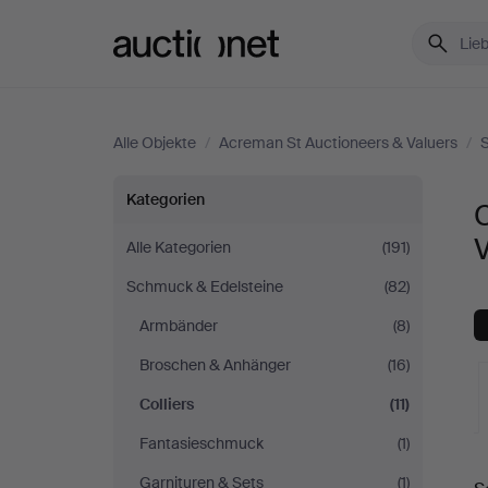
Auctionet.com
Alle Objekte
/
Acreman St Auctioneers & Valuers
/
Colliers
Kategorien
C
bei
Alle Kategorien
(191)
Schmuck & Edelsteine
(82)
Acreman
Armbänder
(8)
St
Broschen & Anhänger
(16)
Auctioneers
Colliers
(11)
Fantasieschmuck
(1)
&
L
Garnituren & Sets
(1)