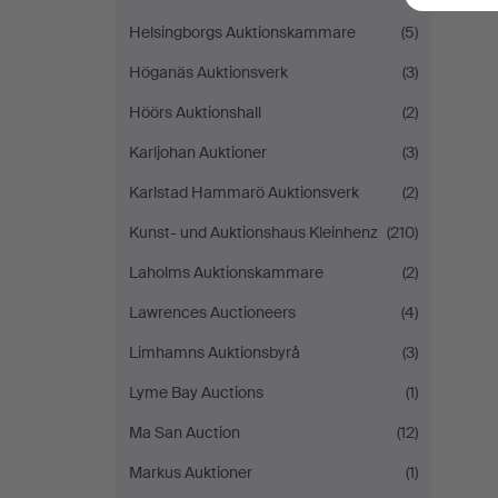
Helsingborgs Auktionskammare
(5)
Höganäs Auktionsverk
(3)
Höörs Auktionshall
(2)
Karljohan Auktioner
(3)
Karlstad Hammarö Auktionsverk
(2)
Kunst- und Auktionshaus Kleinhenz
(210)
Laholms Auktionskammare
(2)
Lawrences Auctioneers
(4)
Limhamns Auktionsbyrå
(3)
Lyme Bay Auctions
(1)
Ma San Auction
(12)
Markus Auktioner
(1)