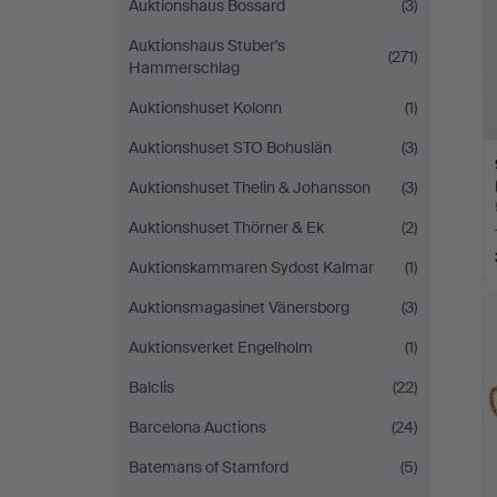
Auktionshaus Bossard
(3)
Auktionshaus Stuber's
(271)
Hammerschlag
Auktionshuset Kolonn
(1)
Auktionshuset STO Bohuslän
(3)
Auktionshuset Thelin & Johansson
(3)
Auktionshuset Thörner & Ek
(2)
Auktionskammaren Sydost Kalmar
(1)
Auktionsmagasinet Vänersborg
(3)
Auktionsverket Engelholm
(1)
Balclis
(22)
Barcelona Auctions
(24)
Batemans of Stamford
(5)