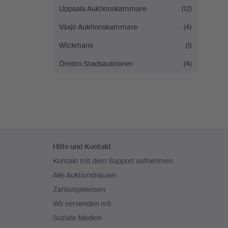
Uppsala Auktionskammare
(12)
Växjö Auktionskammare
(4)
Wickmans
(1)
Örebro Stadsauktioner
(4)
Fußzeilen-
Hilfe und Kontakt
Navigation
Kontakt mit dem Support aufnehmen
Alle Auktionshäuser
Zahlungsweisen
Wir versenden mit
Soziale Medien