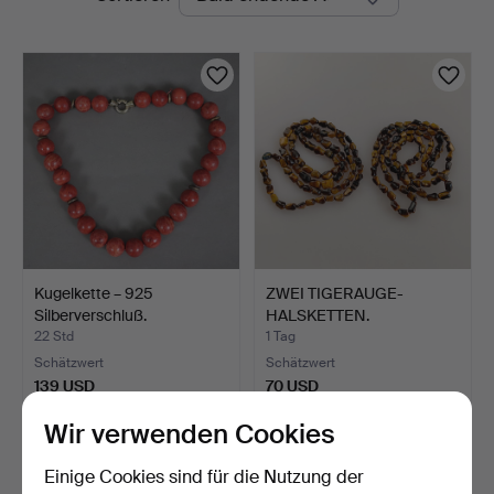
Auktionen
Kugelkette – 925
ZWEI TIGERAUGE-
Silberverschluß.
HALSKETTEN.
22 Std
1 Tag
Schätzwert
Schätzwert
139 USD
70 USD
Wir verwenden Cookies
Einige Cookies sind für die Nutzung der