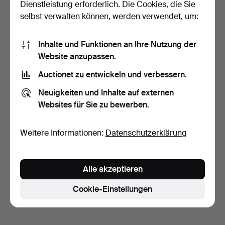
Dienstleistung erforderlich. Die Cookies, die Sie
selbst verwalten können, werden verwendet, um:
Inhalte und Funktionen an Ihre Nutzung der
Website anzupassen.
Auctionet zu entwickeln und verbessern.
VINTAGE-BIWAKETTE.
SOMMERLICHE
HALSKETTE IN
Neuigkeiten und Inhalte auf externen
MEDITERRANEN BLAU…
3 Tage
3 Tage
Websites für Sie zu bewerben.
Schätzwert
Schätzwert
87 USD
70 USD
Weitere Informationen:
Datenschutzerklärung
Suche speichern
Sie können auch in
Beendete Auktionen aus unserem
Alle akzeptieren
Archiv
suchen.
Cookie-Einstellungen