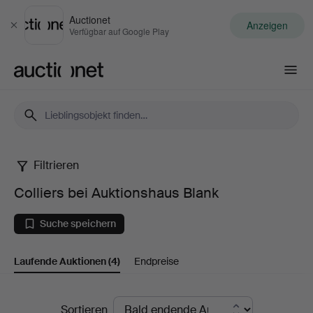
Auctionet
Anzeigen
Schließen
Verfügbar auf Google Play
Auctionet.com
Filtrieren
Colliers
Colliers bei Auktionshaus Blank
bei
Suche speichern
Auktionshaus
Laufende Auktionen
(4)
Endpreise
Blank
Laufende
Sortieren