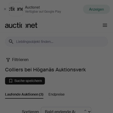
Auctionet
Anzeigen
Schließen
Verfügbar auf Google Play
Auctionet.com
Filtrieren
Colliers
Colliers bei Höganäs Auktionsverk
bei
Suche speichern
Höganäs
Laufende Auktionen
(3)
Endpreise
Auktionsverk
Laufende
Sortieren