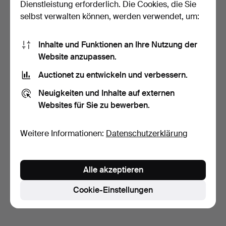
Dienstleistung erforderlich. Die Cookies, die Sie
selbst verwalten können, werden verwendet, um:
Inhalte und Funktionen an Ihre Nutzung der
Website anzupassen.
Auctionet zu entwickeln und verbessern.
PERLENCOLLIER,
knopfförmige Perlen,
Neuigkeiten und Inhalte auf externen
Versch…
5 Tage
Websites für Sie zu bewerben.
Schätzwert
85 USD
Weitere Informationen:
Datenschutzerklärung
Suche speichern
Sie können auch in
Beendete Auktionen aus unserem
Alle akzeptieren
Archiv
suchen.
Cookie-Einstellungen