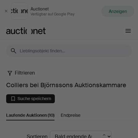
Auctionet
Anzeigen
Schließen
Verfügbar auf Google Play
Auctionet.com
Filtrieren
Colliers
Colliers bei Björnssons Auktionskammare
bei
Suche speichern
Björnssons
Laufende Auktionen
(10)
Endpreise
Auktionskammare
Laufende
Sortieren