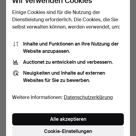
Wir verwenden Cookies
Einige Cookies sind für die Nutzung der
DOPPELTER
COLLIER, 18K GOLD.
PERLENVERSCHLUSS
Dienstleistung erforderlich. Die Cookies, die Sie
MIT DIAMANTEN.
7 Tage
8 Tage
selbst verwalten können, werden verwendet, um:
8 Gebote
11 Gebote
71 USD
254 USD
Inhalte und Funktionen an Ihre Nutzung der
Website anzupassen.
Auctionet zu entwickeln und verbessern.
Neuigkeiten und Inhalte auf externen
Websites für Sie zu bewerben.
Weitere Informationen:
Datenschutzerklärung
COLLIER,
COLLIER, DOSIERTE
Alle akzeptieren
FUCHSSCHWANZ, 18K
BISMARCK-KETTE, 18K
GOLD.
GOLD.
8 Tage
11 Tage
Cookie-Einstellungen
7 Gebote
11 Gebote