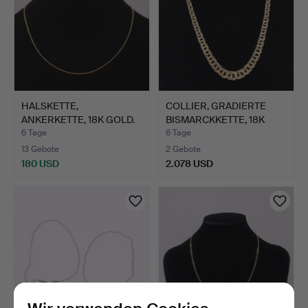
HALSKETTE,
COLLIER, GRADIERTE
ANKERKETTE, 18K GOLD.
BISMARCKKETTE, 18K
GOLD.
6 Tage
6 Tage
13 Gebote
2 Gebote
180 USD
2.078 USD