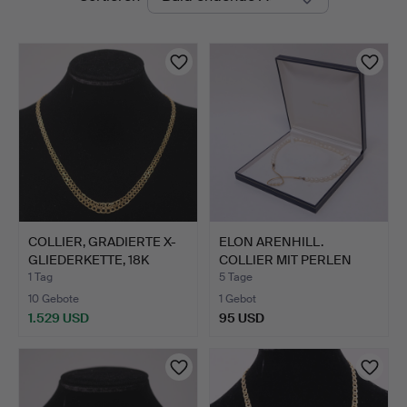
Auktionen
COLLIER, GRADIERTE X-
ELON ARENHILL.
GLIEDERKETTE, 18K
COLLIER MIT PERLEN
GOL…
UND VERS…
1 Tag
5 Tage
10 Gebote
1 Gebot
1.529 USD
95 USD