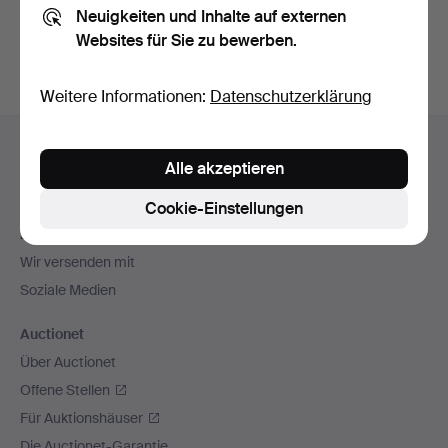
Neuigkeiten und Inhalte auf externen
Archiv
suchen.
Websites für Sie zu bewerben.
Weitere Informationen:
Datenschutzerklärung
Fußzeilen-
Hilfe und Kontakt
Navigation
Alle akzeptieren
Kontakt mit dem Support aufnehmen
Alle Auktionshäuser
Cookie-Einstellungen
Zahlungsweisen
Wir versenden mit
Soziale Medien
Auctionet
Über Auctionet
Offene Stellen
Für Auktionshäuser
Die Auctionet-Garantie