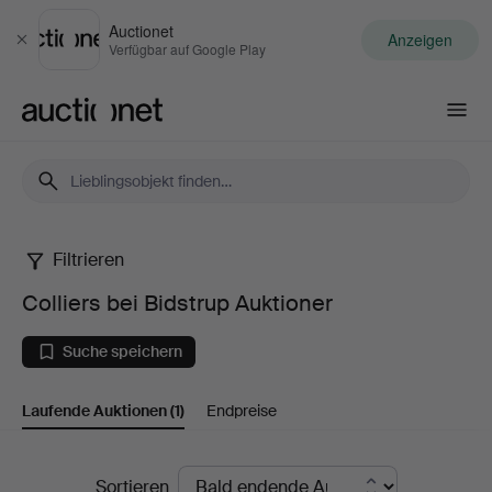
Auctionet
Anzeigen
Schließen
Verfügbar auf Google Play
Auctionet.com
Filtrieren
Colliers
Colliers bei Bidstrup Auktioner
bei
Suche speichern
Bidstrup
Laufende Auktionen
(1)
Endpreise
Auktioner
Laufende
Sortieren