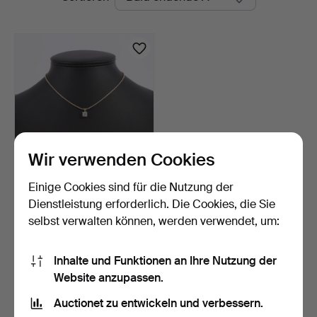
Auktionen
Wir verwenden Cookies
Einige Cookies sind für die Nutzung der
Halskette aus 14 Karat
Gold.
Dienstleistung erforderlich. Die Cookies, die Sie
3 Tage
selbst verwalten können, werden verwendet, um:
3 Gebote
674 USD
Inhalte und Funktionen an Ihre Nutzung der
Website anzupassen.
Suche speichern
Auctionet zu entwickeln und verbessern.
Sie können auch in
Beendete Auktionen aus unserem