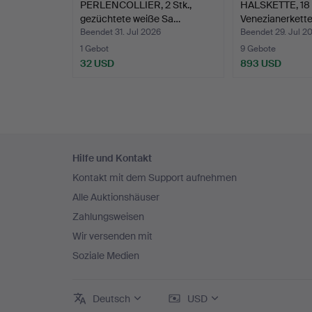
PERLENCOLLIER, 2 Stk.,
HALSKETTE, 18 
gezüchtete weiße Sa…
Venezianerkette
Beendet 31. Jul 2026
Beendet 29. Jul 2
1 Gebot
9 Gebote
32 USD
893 USD
Fußzeilen-
Hilfe und Kontakt
Navigation
Kontakt mit dem Support aufnehmen
Alle Auktionshäuser
Zahlungsweisen
Wir versenden mit
Soziale Medien
Deutsch
USD