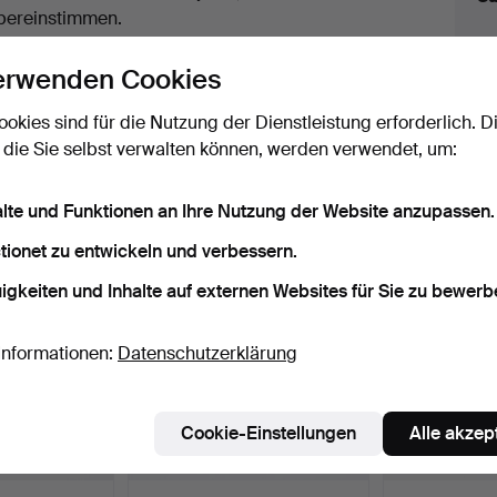
uktionen
bereinstimmen.
licken Sie oben auf
“Suche speichern”
, um eine
erwenden Cookies
ail zu erhalten, sobald dieses Objekt
ereingekommen ist.
ookies sind für die Nutzung der Dienstleistung erforderlich. D
 die Sie selbst verwalten können, werden verwendet, um:
 Archiv, die mit Ihrer Suche übereinsti
alte und Funktionen an Ihre Nutzung der Website anzupassen.
tionet zu entwickeln und verbessern.
igkeiten und Inhalte auf externen Websites für Sie zu bewerb
Informationen:
Datenschutzerklärung
Cookie-Einstellungen
Alle akzep