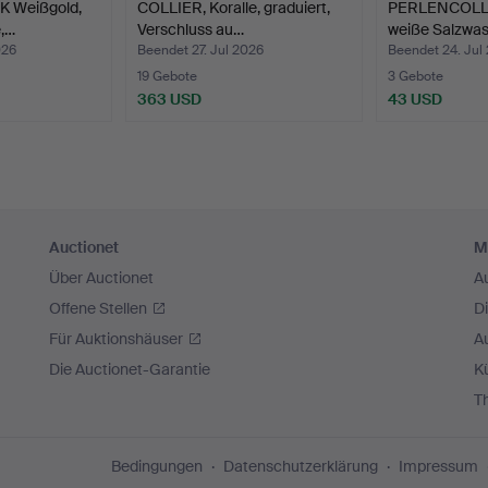
K Weißgold,
COLLIER, Koralle, graduiert,
PERLENCOLLI
,…
Verschluss au…
weiße Salzwa
026
Beendet 27. Jul 2026
Beendet 24. Jul
19 Gebote
3 Gebote
363 USD
43 USD
Auctionet
M
Über Auctionet
A
Offene Stellen
D
Für Auktionshäuser
A
Die Auctionet-Garantie
Kü
T
Bedingungen
Datenschutzerklärung
Impressum