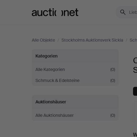
Auctionet.com
Alle Objekte
/
Stockholms Auktionsverk Sickla
/
Sch
Colliers
Kategorien
C
bei
S
Alle Kategorien
(0)
Schmuck & Edelsteine
(0)
Stockholms
Auktionsverk
Auktionshäuser
Sickla
Alle Auktionshäuser
(0)
L
W