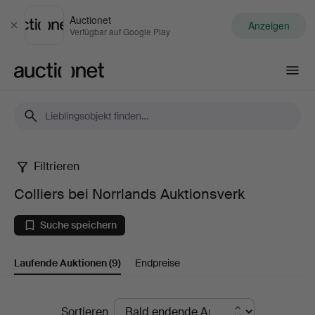
Auctionet
Anzeigen
Schließen
Verfügbar auf Google Play
Auctionet.com
Filtrieren
Colliers
Colliers bei Norrlands Auktionsverk
bei
Suche speichern
Norrlands
Laufende Auktionen
(9)
Endpreise
Auktionsverk
Laufende
Sortieren