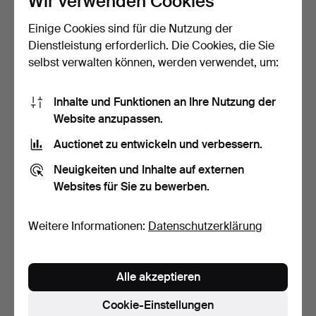
Wir verwenden Cookies
Einige Cookies sind für die Nutzung der
PERLENCOLLIER.
Collier, Gold, 18K, 5 Rubine,
Verschluss aus Silber, 20. …
graulila gez…
Dienstleistung erforderlich. Die Cookies, die Sie
2 Tage
5 Tage
selbst verwalten können, werden verwendet, um:
Schätzwert
2 Gebote
106 USD
139 USD
Inhalte und Funktionen an Ihre Nutzung der
Website anzupassen.
Auctionet zu entwickeln und verbessern.
Neuigkeiten und Inhalte auf externen
Websites für Sie zu bewerben.
Weitere Informationen:
Datenschutzerklärung
BERNSTEIN, Halskette, 20.
BERNSTEIN, Halskette 20.
Alle akzeptieren
Jahrhundert.
Jahrhundert.
5 Tage
5 Tage
Cookie-Einstellungen
Schätzwert
Schätzwert