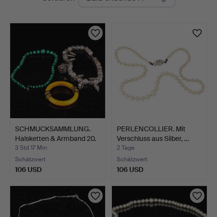
Auktionen
SCHMUCKSAMMLUNG.
PERLENCOLLIER. Mit
Halsketten & Armband 20.
Verschluss aus Silber, …
…
3 Std 17 Min
2 Tage
Schätzwert
Schätzwert
106 USD
106 USD