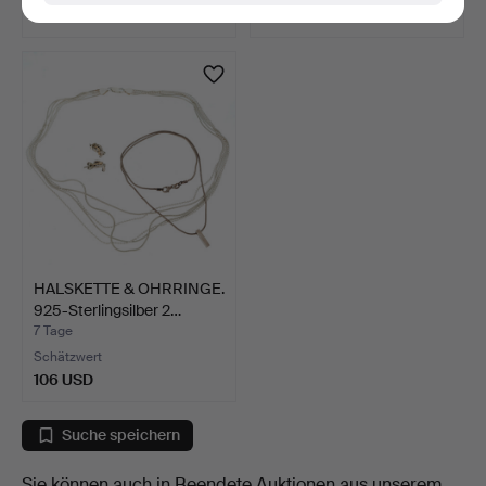
106 USD
106 USD
HALSKETTE & OHRRINGE.
925-Sterlingsilber 2…
7 Tage
Schätzwert
106 USD
Suche speichern
Sie können auch in
Beendete Auktionen aus unserem