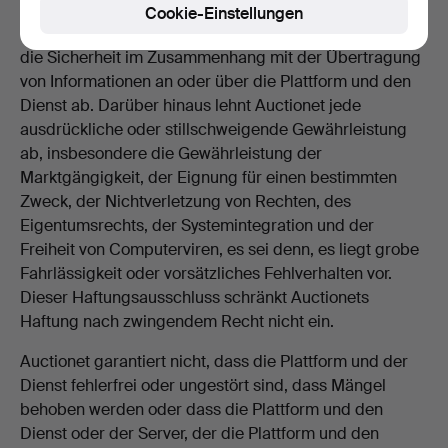
Zusicherungen, Garantien oder Empfehlungen in Bezug
Cookie-Einstellungen
auf die Plattform und/oder den Dienst oder in Bezug auf
die Sicherheit im Zusammenhang mit der Übertragung
von Informationen an oder über die Plattform und den
Dienst ab. Darüber hinaus lehnt Auctionet jede
ausdrückliche oder stillschweigende Gewährleistung
ab, insbesondere die Gewährleistung der
Marktgängigkeit, der Eignung für einen bestimmten
Zweck, der Nichtverletzung von Rechten, des
Eigentumsrechts, der Systemintegration und der
Freiheit von Computerviren, es sei denn, es liegt grobe
Fahrlässigkeit oder vorsätzliches Fehlverhalten vor.
Dieser Haftungsausschluss schränkt Auctionets
Haftung nach zwingendem Recht nicht ein.
Auctionet garantiert nicht, dass die Plattform und der
Dienst fehlerfrei oder ungestört sind, dass Mängel
behoben werden oder dass die Plattform und den
Dienst oder der Server, der die Plattform und den