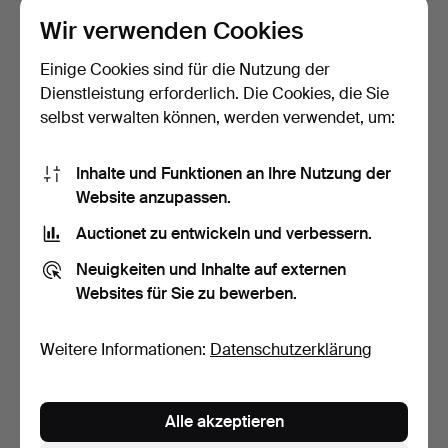
Auctionet kann jederzeit und nach eigenem Ermessen
Wir verwenden Cookies
beschließen, die Bereitstellung des Dienstes
Einige Cookies sind für die Nutzung der
einzustellen. Dies kann beispielsweise Bedrohungen,
Dienstleistung erforderlich. Die Cookies, die Sie
Belästigungen und andere störende Verhaltensweisen
selbst verwalten können, werden verwendet, um:
von Kunden betreffen. Solche Verhaltensweisen sind
durch Auctionet in Bezug auf den Dienst und die
Plattform verboten.
Inhalte und Funktionen an Ihre Nutzung der
Website anzupassen.
1.5 Garantien
Auctionet zu entwickeln und verbessern.
Auctionet kann keinen kontinuierlichen,
ununterbrochenen oder sicheren Zugang zum Dienst
Neuigkeiten und Inhalte auf externen
und zur Plattform garantieren. Der Betrieb des Dienstes
Websites für Sie zu bewerben.
und der Plattform kann durch viele Faktoren
beeinträchtigt werden, die außerhalb der Kontrolle von
Weitere Informationen:
Datenschutzerklärung
Auctionet liegen. Die Plattform und der Dienst werden
"wie besehen", "wie verfügbar" und "mit allen Mängeln"
bereitgestellt. Soweit gesetzlich zulässig, gibt Auctionet
Alle akzeptieren
keine ausdrücklichen oder stillschweigenden