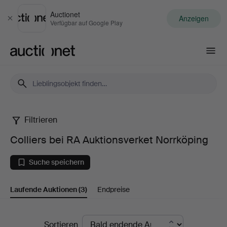
Auctionet
Anzeigen
Schließen
Verfügbar auf Google Play
Auctionet.com
Filtrieren
Colliers
Colliers bei RA Auktionsverket Norrköping
bei
Suche speichern
RA
Laufende Auktionen
(3)
Endpreise
Auktionsverket
Norrköping
Laufende
Sortieren