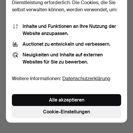
Dienstleistung erforderlich. Die Cookies, die Sie
selbst verwalten können, werden verwendet, um:
Inhalte und Funktionen an Ihre Nutzung der
Website anzupassen.
Auctionet zu entwickeln und verbessern.
MODESCHMUCK.
Neuigkeiten und Inhalte auf externen
12 Tage
Websites für Sie zu bewerben.
1 Gebot
32 USD
Weitere Informationen:
Datenschutzerklärung
Suche speichern
Sie können auch in
Beendete Auktionen aus unserem
Alle akzeptieren
Archiv
suchen.
Cookie-Einstellungen