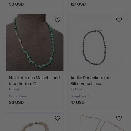
93 USD
127 USD
Halskette aus Malachit und
Antike Perlenkette mit
facettiertem Gl…
Silberverschluss.
6 Tage
13 Tage
Schätzwert
Schätzwert
93 USD
47 USD