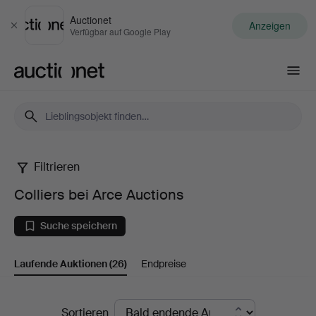
Auctionet
Anzeigen
Schließen
Verfügbar auf Google Play
Auctionet.com
Filtrieren
Colliers
Colliers bei Arce Auctions
bei
Suche speichern
Arce
Laufende Auktionen
(26)
Endpreise
Auctions
Laufende
Sortieren