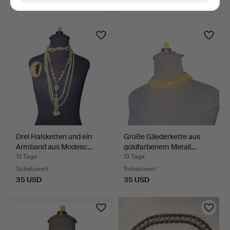
35 USD
35 USD
Drei Halsketten und ein
Große Gliederkette aus
Armband aus Modesc…
goldfarbenem Metall…
13 Tage
13 Tage
Schätzwert
Schätzwert
35 USD
35 USD