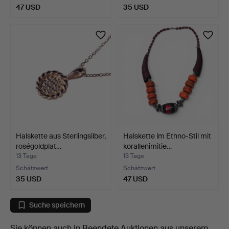
47 USD
35 USD
Halskette aus Sterlingsilber,
Halskette im Ethno-Stil mit
roségoldplat…
korallenimitie…
13 Tage
13 Tage
Schätzwert
Schätzwert
35 USD
47 USD
Suche speichern
Sie können auch in
Beendete Auktionen aus unserem