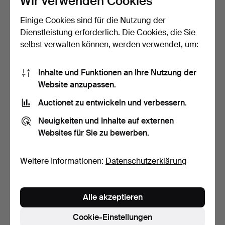
Wir verwenden Cookies
Einige Cookies sind für die Nutzung der
Halskette aus Perlmutt-
Perlenkette im Majórica-
Scheiben.
Stil in Grau- und …
Dienstleistung erforderlich. Die Cookies, die Sie
13 Tage
13 Tage
selbst verwalten können, werden verwendet, um:
Schätzwert
Schätzwert
35 USD
35 USD
Inhalte und Funktionen an Ihre Nutzung der
Website anzupassen.
Auctionet zu entwickeln und verbessern.
Neuigkeiten und Inhalte auf externen
Websites für Sie zu bewerben.
Weitere Informationen:
Datenschutzerklärung
Sammlung von drei
Vier mehrreihige
Alle akzeptieren
Halsketten aus Perlenimi…
Halsketten. 1970er Jahre.
13 Tage
13 Tage
Cookie-Einstellungen
Schätzwert
Schätzwert