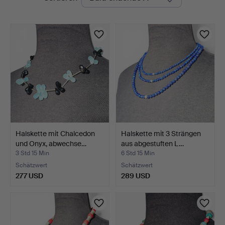
Auktionen
Halskette mit Chalcedon
Halskette mit 3 Strängen
und Onyx, abwechse…
aus abgestuften L…
3 Std 15 Min
6 Std 15 Min
Schätzwert
Schätzwert
277 USD
289 USD