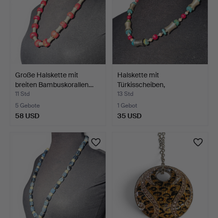
Große Halskette mit
Halskette mit
breiten Bambuskorallen…
Türkisscheiben,
abwechselnd …
11 Std
13 Std
5 Gebote
1 Gebot
58 USD
35 USD