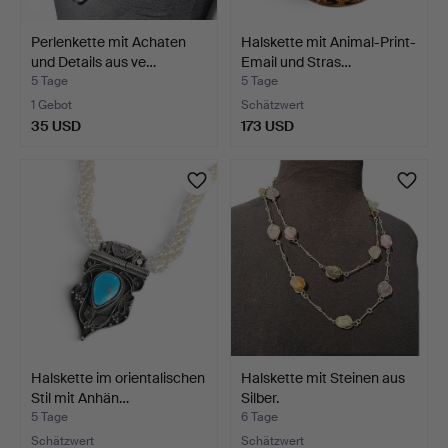
Perlenkette mit Achaten
Halskette mit Animal-Print-
und Details aus ve…
Email und Stras…
5 Tage
5 Tage
1 Gebot
Schätzwert
35 USD
173 USD
Halskette im orientalischen
Halskette mit Steinen aus
Stil mit Anhän…
Silber.
5 Tage
6 Tage
Schätzwert
Schätzwert