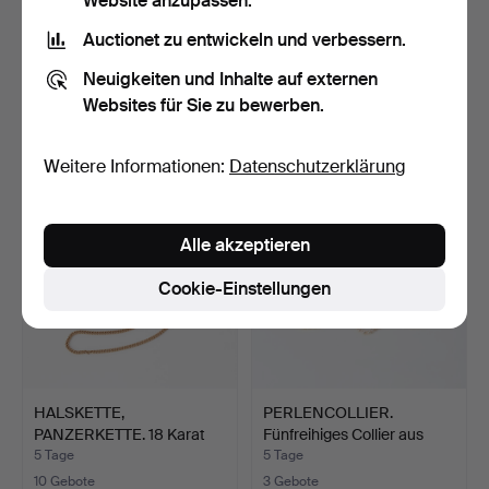
Website anzupassen.
Auctionet zu entwickeln und verbessern.
PERLENCOLLIER.
PERLENCOLLIER.
Dreireihiges Collier mit ge…
Zuchtperlen aus
Neuigkeiten und Inhalte auf externen
Salzwasser,…
5 Tage
5 Tage
Websites für Sie zu bewerben.
8 Gebote
8 Gebote
410 USD
169 USD
Weitere Informationen:
Datenschutzerklärung
Alle akzeptieren
Cookie-Einstellungen
HALSKETTE,
PERLENCOLLIER.
PANZERKETTE. 18 Karat
Fünfreihiges Collier aus
Gold, Bal…
Zu…
5 Tage
5 Tage
10 Gebote
3 Gebote