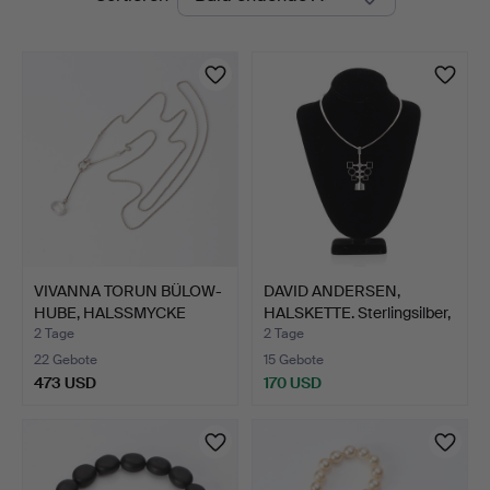
Auktionen
VIVANNA TORUN BÜLOW-
DAVID ANDERSEN,
HUBE, HALSSMYCKE
HALSKETTE. Sterlingsilber,
"SAVA…
…
2 Tage
2 Tage
22 Gebote
15 Gebote
473 USD
170 USD