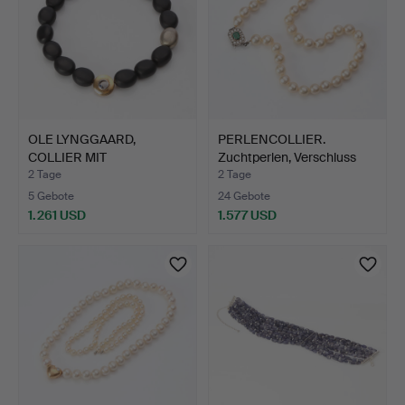
OLE LYNGGAARD,
PERLENCOLLIER.
COLLIER MIT
Zuchtperlen, Verschluss
VERSCHLUSS. Ver…
aus…
2 Tage
2 Tage
5 Gebote
24 Gebote
1.261 USD
1.577 USD