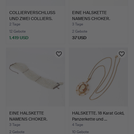
COLLIERVERSCHLUSS
EINE HALSKETTE
UND ZWEI COLLIERS.
NAMENS CHOKER.
Versc…
Tioradig-Hal…
2 Tage
3 Tage
12 Gebote
2 Gebote
1.419 USD
37 USD
EINE HALSKETTE
HALSKETTE. 18 Karat Gold,
NAMENS CHOKER.
Panzerkette und …
Facettierter…
3 Tage
4 Tage
2 Gebote
10 Gebote