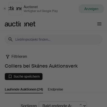
Auctionet
Anzeigen
Schließen
Verfügbar auf Google Play
Auctionet.com
Filtrieren
Colliers
Colliers bei Skånes Auktionsverk
bei
Suche speichern
Skånes
Laufende Auktionen
(24)
Endpreise
Auktionsverk
Laufende
Sortieren