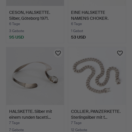
CESON, HALSKETTE.
EINE HALSKETTE
Silber, Göteborg 1971.
NAMENS CHOKER.
Tioradig-Hal…
6 Tage
6 Tage
3 Gebote
1 Gebot
95 USD
53 USD
HALSKETTE. Silber mit
COLLIER, PANZERKETTE.
einem runden facetti…
Sterlingsilber mit f…
7 Tage
7 Tage
7 Gebote
12 Gebote