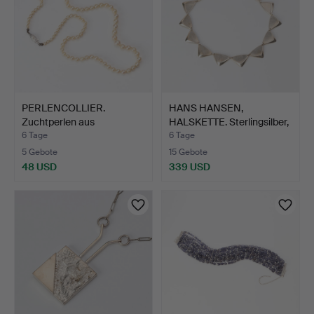
PERLENCOLLIER.
HANS HANSEN,
Zuchtperlen aus
HALSKETTE. Sterlingsilber,
Salzwasser,…
Mo…
6 Tage
6 Tage
5 Gebote
15 Gebote
48 USD
339 USD