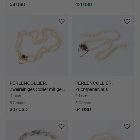
58 USD
421 USD
PERLENCOLLIER.
PERLENCOLLIER.
Zweireihiges Collier mit ge…
Zuchtperlen aus
Salzwasser,…
4 Tage
4 Tage
5 Gebote
5 Gebote
337 USD
64 USD