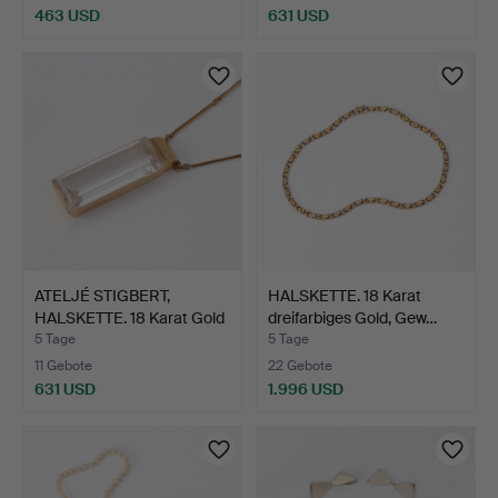
463 USD
631 USD
ATELJÉ STIGBERT,
HALSKETTE. 18 Karat
HALSKETTE. 18 Karat Gold
dreifarbiges Gold, Gew…
…
5 Tage
5 Tage
11 Gebote
22 Gebote
631 USD
1.996 USD