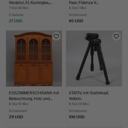
Skulptur, Ei, Kunstglas,…
Paar, Fidenza V…
7 Std 56 Min
8 Std 1 Min
2 Gebote
Schätzwert
27 USD
85 USD
ESSZIMMERSCHRANK mit
STATIV, mit Stativkopf,
Beleuchtung, Holz und…
Velbon.
8 Std 10 Min
8 Std 36 Min
Schätzwert
Schätzwert
211 USD
106 USD