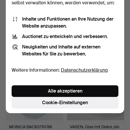
selbst verwalten können, werden verwendet, um:
Inhalte und Funktionen an Ihre Nutzung der
Website anzupassen.
SCHATULL, 4 st,
COUCHTISCH, Holz,
geschnitztes Holz, Intarsi…
Neorenaissance-Stil, 20.…
Auctionet zu entwickeln und verbessern.
7 Std 36 Min
7 Std 45 Min
Neuigkeiten und Inhalte auf externen
Schätzwert
1 Gebot
Websites für Sie zu bewerben.
85 USD
22 USD
Weitere Informationen:
Datenschutzerklärung
Alle akzeptieren
Cookie-Einstellungen
MONICA BACKSTRÖM.
VASEN, Glas mit Dekor, ein