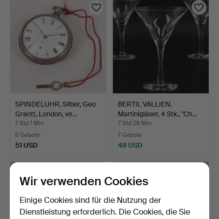
Objekt
SPINDELUHR, Silber, Geo
BERTIL VALLIEN.
Grantt, London, ve…
Martinigläser, 4 Stk., "Ch…
7 Std 1 Min
7 Std 26 Min
6 Gebote
7 Gebote
51 USD
48 USD
Wir verwenden Cookies
Einige Cookies sind für die Nutzung der
Dienstleistung erforderlich. Die Cookies, die Sie