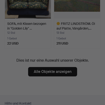
SOFA, mit Kissen bezogen
FRITZ LINDSTRÖM. Öl
in "Golden Lily" …
auf Platte, Vängården,…
12 Std
13 Std
1 Gebot
1 Gebot
22 USD
211 USD
Ausgewähltes
Objekt
Dies ist nur eine Auswahl unserer Objekte.
Alle Objekte anzeigen
Fußzeilen-
Hilfe und Kontakt