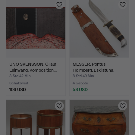
UNO SVENSSON. Öl auf
MESSER, Pontus
Leinwand, Komposition…
Holmberg, Eskilstuna,
Mitte…
8 Std 42 Min
8 Std 49 Min
Schätzwert
4 Gebote
106 USD
58 USD