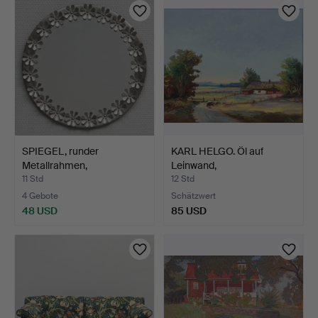
SPIEGEL, runder
KARL HELGO. Öl auf
Metallrahmen,
Leinwand,
Landstingets…
Landschaftsmo…
11 Std
12 Std
4 Gebote
Schätzwert
48 USD
85 USD