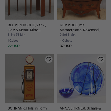
BLUMENTISCHE, 2 Stk.,
KOMMODE, mit
Holz & Metall, Mitte…
Marmorplatte, Rokokostil,
Hal…
8 Std 53 Min
9 Std 8 Min
1 Gebot
4 Gebote
22 USD
37 USD
SCHRANK, Holz, in Form
ANNA EHRNER. Schale &