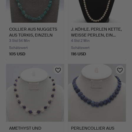
COLLIER AUS NUGGETS
J. KÖHLE. PERLEN KETTE,
AUS TÜRKIS, EINZELN
WEISSE PERLEN, EIN…
GE…
3 Std 54 Min
4 Std 2 Min
Schätzwert
Schätzwert
105 USD
116 USD
AMETHYST UND
PERLENCOLLIER AUS