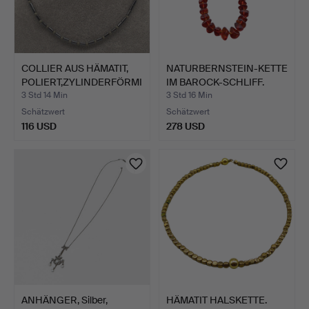
COLLIER AUS HÄMATIT,
NATURBERNSTEIN-KETTE
POLIERT,ZYLINDERFÖRMI
IM BAROCK-SCHLIFF.
…
3 Std 14 Min
3 Std 16 Min
Schätzwert
Schätzwert
116 USD
278 USD
ANHÄNGER, Silber,
HÄMATIT HALSKETTE.