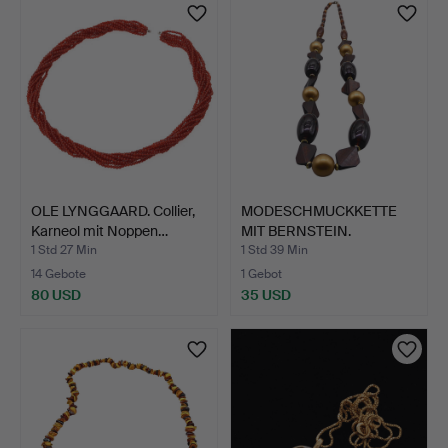
OLE LYNGGAARD. Collier,
MODESCHMUCKKETTE
Karneol mit Noppen…
MIT BERNSTEIN.
1 Std 27 Min
1 Std 39 Min
14 Gebote
1 Gebot
80 USD
35 USD