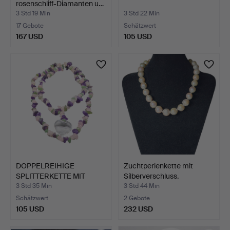
rosenschliff-Diamanten u…
3 Std 19 Min
3 Std 22 Min
17 Gebote
Schätzwert
167 USD
105 USD
DOPPELREIHIGE
Zuchtperlenkette mit
SPLITTERKETTE MIT
Silberverschluss.
HERZANHÄNG…
3 Std 35 Min
3 Std 44 Min
Schätzwert
2 Gebote
105 USD
232 USD