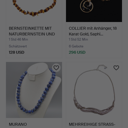
BERNSTEINKETTE MIT
COLLIER mit Anhänger, 18
NATURBERNSTEIN UND
Karat Gold, Saphi…
BUTT…
1 Std 46 Min
1 Std 52 Min
Schätzwert
6 Gebote
128 USD
296 USD
MURANO
MEHRREIHIGE STRASS-