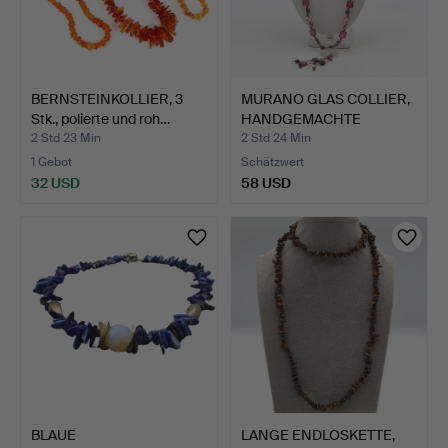
BERNSTEINKOLLIER, 3
MURANO GLAS COLLIER,
Stk., polierte und roh…
HANDGEMACHTE
PERLEN, …
2 Std 23 Min
2 Std 24 Min
1 Gebot
Schätzwert
32 USD
58 USD
BLAUE
LANGE ENDLOSKETTE,