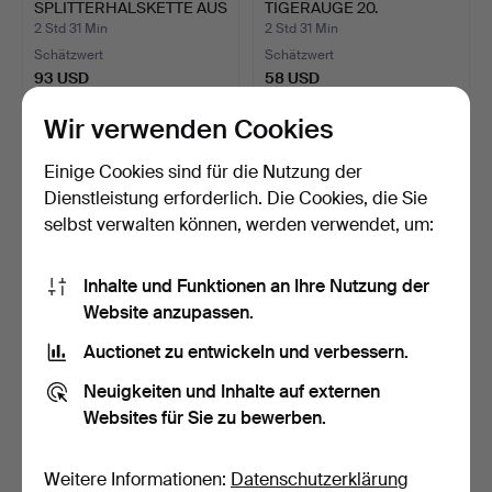
SPLITTERHALSKETTE AUS
TIGERAUGE 20.
LAPISLAZULI UN…
JAHRHUNDE…
2 Std 31 Min
2 Std 31 Min
Schätzwert
Schätzwert
93 USD
58 USD
Wir verwenden Cookies
Einige Cookies sind für die Nutzung der
Dienstleistung erforderlich. Die Cookies, die Sie
selbst verwalten können, werden verwendet, um:
Inhalte und Funktionen an Ihre Nutzung der
Website anzupassen.
Auctionet zu entwickeln und verbessern.
Halskette aus Gold und
SÜSSWASSERPERLENKE
Edelsteinen.
TTE MIT TÜRKIS-,
Neuigkeiten und Inhalte auf externen
KORALLE…
2 Std 36 Min
2 Std 46 Min
Websites für Sie zu bewerben.
Schätzwert
Schätzwert
2.313 USD
110 USD
Weitere Informationen:
Datenschutzerklärung