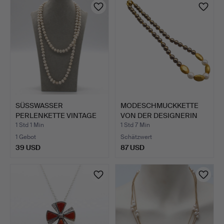
SÜSSWASSER
MODESCHMUCKKETTE
PERLENKETTE VINTAGE
VON DER DESIGNERIN
HANDGEKNÜPF…
ELISAB…
1 Std 1 Min
1 Std 7 Min
1 Gebot
Schätzwert
39 USD
87 USD