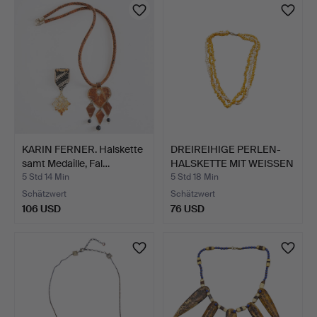
KARIN FERNER. Halskette
DREIREIHIGE PERLEN-
samt Medaille, Fal…
HALSKETTE MIT WEISSEN
U…
5 Std 14 Min
5 Std 18 Min
Schätzwert
Schätzwert
106 USD
76 USD