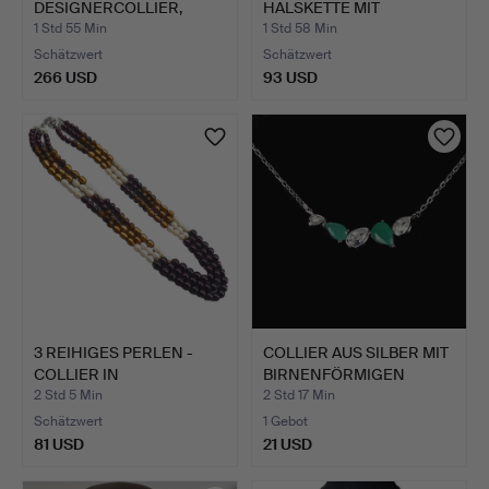
DESIGNERCOLLIER,
HALSKETTE MIT
MEHRFACHES STUDIOG…
WELLENFÖR…
1 Std 55 Min
1 Std 58 Min
Schätzwert
Schätzwert
266 USD
93 USD
3 REIHIGES PERLEN -
COLLIER AUS SILBER MIT
COLLIER IN
BIRNENFÖRMIGEN
VERSCHIEDEN…
SMAR…
2 Std 5 Min
2 Std 17 Min
Schätzwert
1 Gebot
81 USD
21 USD