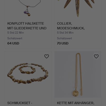
KONPLOTT HALSKETTE
COLLIER,
MIT GLIEDERKETTE UND
MODESCHMUCK,
PE…
AFRIKANISCHER ETHNO-
5 Std 22 Min
5 Std 34 Min
…
Schätzwert
Schätzwert
64 USD
70 USD
SCHMUCKSET -
KETTE MIT ANHÄNGER,