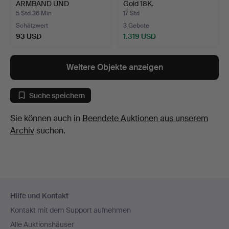
ARMBAND UND
Gold 18K.
HALSKETTE AUS NAT…
5 Std 36 Min
17 Std
Schätzwert
3 Gebote
93 USD
1.319 USD
Weitere Objekte anzeigen
Suche speichern
Sie können auch in
Beendete Auktionen aus unserem
Archiv
suchen.
Fußzeilen-
Hilfe und Kontakt
Navigation
Kontakt mit dem Support aufnehmen
Alle Auktionshäuser