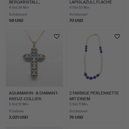
BERGKRISTALL,
LAPISLAZULI, FLACHE
VERGOLDETE META…
RUND…
4 Std 34 Min
4 Std 53 Min
Schätzwert
Schätzwert
58 USD
70 USD
AQUAMARIN- & DIAMANT-
2 FARBIGE PERLENKETTE
KREUZ-COLLIER.
MIT EINEM
VERSCHLUSS…
5 Std 10 Min
5 Std 11 Min
9 Gebote
Schätzwert
2.021 USD
76 USD