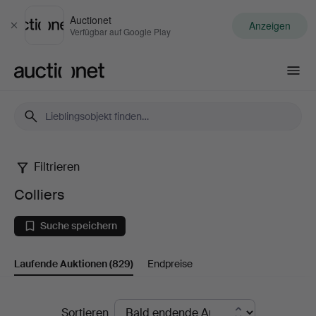
Auctionet
Anzeigen
Schließen
Verfügbar auf Google Play
Auctionet.com
Filtrieren
Colliers
Colliers
Suche speichern
Laufende Auktionen
(829)
Endpreise
Laufende
Sortieren