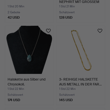
NEPHRIT MIT GROSSEM
S…
1 Std 20 Min
1 Std 21 Min
2 Gebote
Schätzwert
42 USD
128 USD
Halskette aus Silber und
3- REIHIGE HALSKETTE
Chrysokoll.
AUS METALL IN DER FAR…
1 Std 22 Min
1 Std 22 Min
Schätzwert
Schätzwert
174 USD
145 USD