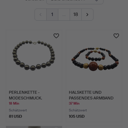
Auktionen
1
…
18
PERLENKETTE -
HALSKETTE UND
MODESCHMUCK.
PASSENDES ARMBAND
VON DER DE…
18 Min
37 Min
Schätzwert
Schätzwert
81 USD
105 USD