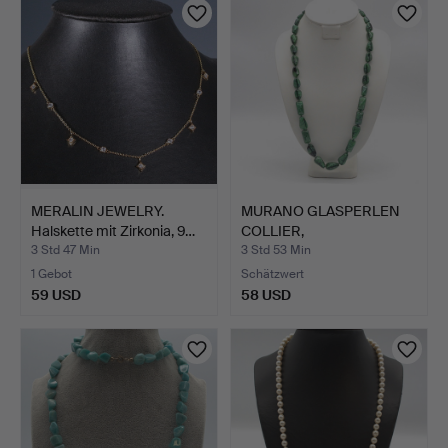
MERALIN JEWELRY.
MURANO GLASPERLEN
Halskette mit Zirkonia, 9…
COLLIER,
HANDGEMACHT, IN…
3 Std 47 Min
3 Std 53 Min
1 Gebot
Schätzwert
59 USD
58 USD