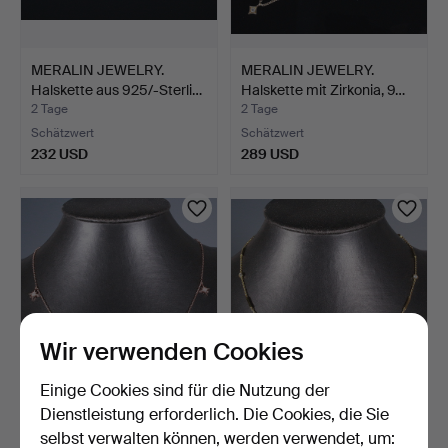
MERALIN JEWELRY.
MERALIN JEWELRY.
Halskette aus 925/-Sterli…
Halskette mit Zirkonia, 9…
2 Tage
2 Tage
Schätzwert
Schätzwert
232 USD
289 USD
Wir verwenden Cookies
Einige Cookies sind für die Nutzung der
MERALIN JEWELRY.
MERALIN JEWELRY. Kette
Dienstleistung erforderlich. Die Cookies, die Sie
Halskette mit Mond- und
mit Zirkonia, 925er…
selbst verwalten können, werden verwendet, um:
S…
2 Tage
3 Tage