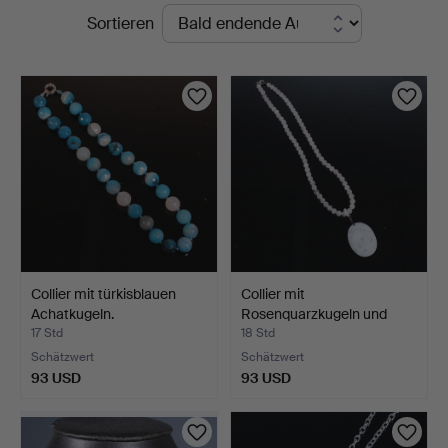
Laufende
Sortieren
Auktionen
Collier mit türkisblauen
Collier mit
Achatkugeln.
Rosenquarzkugeln und
Jadeanhän…
17 Std
18 Std
Schätzwert
Schätzwert
93 USD
93 USD