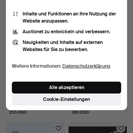
Schätzwert
Schätzwert
289 USD
289 USD
Inhalte und Funktionen an Ihre Nutzung der
Website anzupassen.
Auctionet zu entwickeln und verbessern.
Neuigkeiten und Inhalte auf externen
Websites für Sie zu bewerben.
Weitere Informationen:
Datenschutzerklärung
Alle akzeptieren
Süßwasserzuchtperlen-
MERALIN JEWELRY.
Collier mit Koralle.
Halskette mit
Cookie-Einstellungen
Sternanhäng…
5 Tage
5 Tage
Schätzwert
Schätzwert
255 USD
289 USD