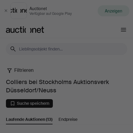
Auctionet
Anzeigen
Schließen
Verfügbar auf Google Play
Auctionet.com
Filtrieren
Colliers
Colliers bei Stockholms Auktionsverk
bei
Düsseldorf/Neuss
Stockholms
Suche speichern
Auktionsverk
Laufende Auktionen
(13)
Endpreise
Düsseldorf/Neuss