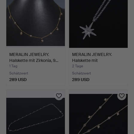
MERALIN JEWELRY.
MERALIN JEWELRY.
Halskette mit Zirkonia, 9…
Halskette mit
Sternanhäng…
1 Tag
2 Tage
Schätzwert
Schätzwert
289 USD
289 USD