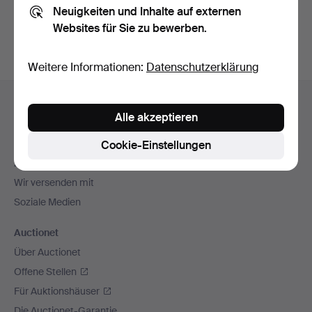
Neuigkeiten und Inhalte auf externen
Archiv
suchen.
Websites für Sie zu bewerben.
Weitere Informationen:
Datenschutzerklärung
Fußzeilen-
Hilfe und Kontakt
Navigation
Alle akzeptieren
Kontakt mit dem Support aufnehmen
Alle Auktionshäuser
Cookie-Einstellungen
Zahlungsweisen
Wir versenden mit
Soziale Medien
Auctionet
Über Auctionet
Offene Stellen
Für Auktionshäuser
Die Auctionet-Garantie