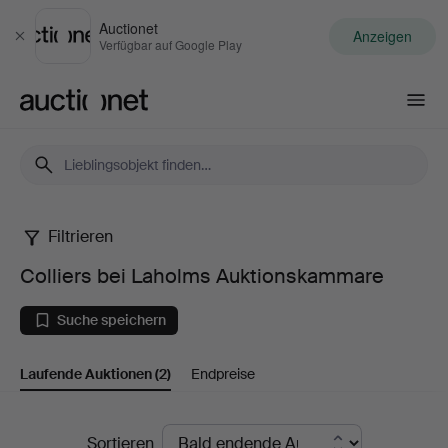
Auctionet
Anzeigen
Schließen
Verfügbar auf Google Play
Auctionet.com
Filtrieren
Colliers
Colliers bei Laholms Auktionskammare
bei
Suche speichern
Laholms
Laufende Auktionen
(2)
Endpreise
Auktionskammare
Laufende
Sortieren