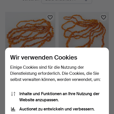
Auktionen
Wir verwenden Cookies
Einige Cookies sind für die Nutzung der
COLLIER, 5 Stk., Bernstein.
COLLIER, 5 Stk., Bernstein.
Dienstleistung erforderlich. Die Cookies, die Sie
6 Tage
6 Tage
selbst verwalten können, werden verwendet, um:
Schätzwert
Schätzwert
106 USD
106 USD
Inhalte und Funktionen an Ihre Nutzung der
Website anzupassen.
Suche speichern
Auctionet zu entwickeln und verbessern.
Sie können auch in
Beendete Auktionen aus unserem