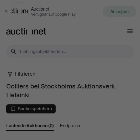
Auctionet
Anzeigen
Schließen
Verfügbar auf Google Play
Auctionet.com
Filtrieren
Colliers
Colliers bei Stockholms Auktionsverk
bei
Helsinki
Stockholms
Suche speichern
Auktionsverk
Laufende Auktionen
(0)
Endpreise
Helsinki