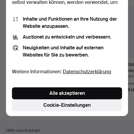
Alle Objekte anzeigen
selbst verwalten können, werden verwendet, um:
Inhalte und Funktionen an Ihre Nutzung der
Website anzupassen.
Auctionet zu entwickeln und verbessern.
Neuigkeiten und Inhalte auf externen
Websites für Sie zu bewerben.
DIAMANTHÄNGER
DIAMANTHÄNGE UND
HALSK
MIT KETTE, 18K
KETTE, 14K/18K Gold,
"Aurinko
Weitere Informationen:
Datenschutzerklärung
Weißgold, 0,6…
0,60…
Gold, K
Beendet 31. Jul 2026
Beendet 7. Jul 2026
Beendet 
14 Gebote
9 Gebote
6 Gebot
1.184 USD
129 USD
2.479 
Alle akzeptieren
Cookie-Einstellungen
Fußzeilen-
Hilfe und Kontakt
Navigation