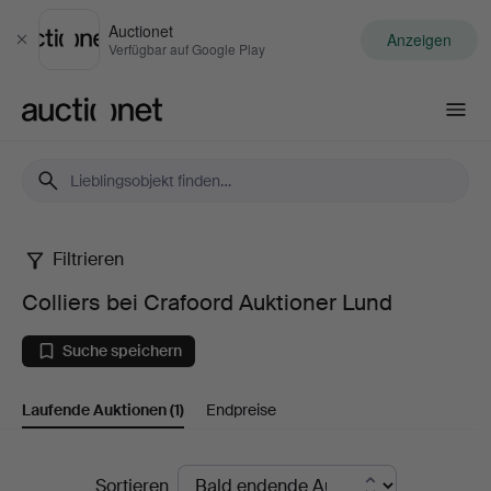
Auctionet
Anzeigen
Schließen
Verfügbar auf Google Play
Auctionet.com
Filtrieren
Colliers
Colliers bei Crafoord Auktioner Lund
bei
Suche speichern
Crafoord
Laufende Auktionen
(1)
Endpreise
Auktioner
Lund
Laufende
Sortieren