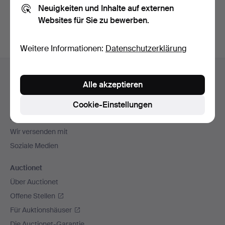
Neuigkeiten und Inhalte auf externen
Archiv
suchen.
Websites für Sie zu bewerben.
Weitere Informationen:
Datenschutzerklärung
Fußzeilen-
Hilfe und Kontakt
Navigation
Alle akzeptieren
Kontakt mit dem Support aufnehmen
Alle Auktionshäuser
Cookie-Einstellungen
Zahlungsweisen
Wir versenden mit
Soziale Medien
Auctionet
Über Auctionet
Offene Stellen
Für Auktionshäuser
Die Auctionet-Garantie