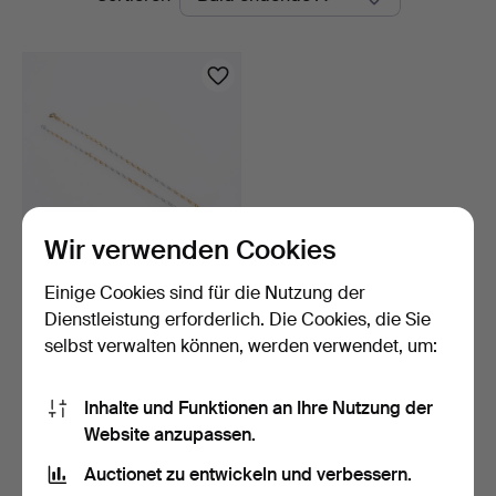
Auktionen
Wir verwenden Cookies
Einige Cookies sind für die Nutzung der
HALSKETTE, 18K
ZWEIFARBIGES GOLD,
Dienstleistung erforderlich. Die Cookies, die Sie
ITALIEN,…
2 Tage
selbst verwalten können, werden verwendet, um:
2 Gebote
137 USD
Inhalte und Funktionen an Ihre Nutzung der
Website anzupassen.
Suche speichern
Auctionet zu entwickeln und verbessern.
Sie können auch in
Beendete Auktionen aus unserem