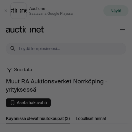
Auctionet
Näytä
Sulje
Saatavana Google Playssa
Auctionet.com
Suodata
Muut
Muut RA Auktionsverket Norrköping -
RA
yrityksessä
Auktionsverket
Aseta hakuvahti
Norrköping
Käynnissä olevat huutokaupat
(3)
Lopulliset hinnat
-