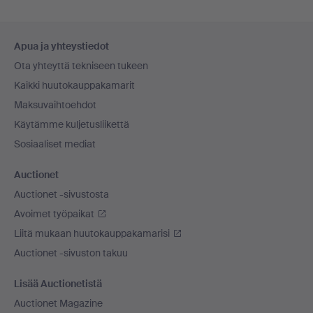
Alatunnistenavigaatio
Apua ja yhteystiedot
Ota yhteyttä tekniseen tukeen
Kaikki huutokauppakamarit
Maksuvaihtoehdot
Käytämme kuljetusliikettä
Sosiaaliset mediat
Auctionet
Auctionet -sivustosta
Avoimet työpaikat
Liitä mukaan huutokauppakamarisi
Auctionet -sivuston takuu
Lisää Auctionetistä
Auctionet Magazine