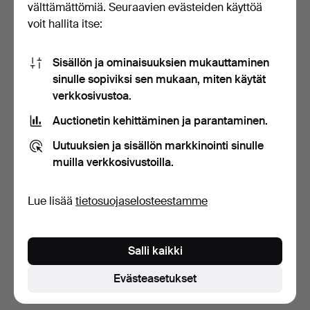
välttämättömiä. Seuraavien evästeiden käyttöä
voit hallita itse:
Sisällön ja ominaisuuksien mukauttaminen
sinulle sopiviksi sen mukaan, miten käytät
verkkosivustoa.
Auctionetin kehittäminen ja parantaminen.
MIESTEN PYÖRÄ,
Crescent, 24 vaihdetta.
Uutuuksien ja sisällön markkinointi sinulle
4 päivää
muilla verkkosivustoilla.
3 tarjousta
85 USD
Lue lisää
tietosuojaselosteestamme
Aseta hakuvahti
Salli kaikki
Hakuja voi tehdä myös täällä:
meidän arkistomme, jossa
ovat päättyneet huutokaupat
.
Evästeasetukset