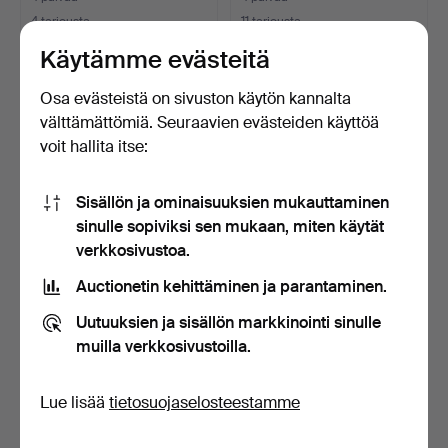
4 tarjousta
11 tarjousta
48 USD
494 USD
Käytämme evästeitä
Osa evästeistä on sivuston käytön kannalta
välttämättömiä. Seuraavien evästeiden käyttöä
voit hallita itse:
Sisällön ja ominaisuuksien mukauttaminen
sinulle sopiviksi sen mukaan, miten käytät
verkkosivustoa.
Auctionetin kehittäminen ja parantaminen.
MACBOOK, Air, Apple, 13,3-
TARJOILUTARJOTIN.
tuumainen, latur…
Uutuuksien ja sisällön markkinointi sinulle
4 päivää
4 päivää
muilla verkkosivustoilla.
10 tarjousta
Arvio
106 USD
53 USD
Lue lisää
tietosuojaselosteestamme