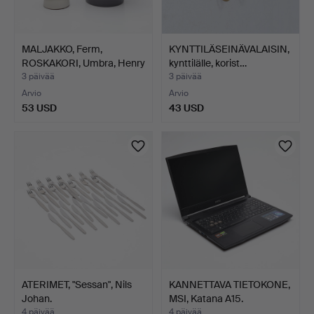
MALJAKKO, Ferm,
KYNTTILÄSEINÄVALAISIN,
ROSKAKORI, Umbra, Henry
kynttilälle, korist…
Hu…
3 päivää
3 päivää
Arvio
Arvio
53 USD
43 USD
ATERIMET, "Sessan", Nils
KANNETTAVA TIETOKONE,
Johan.
MSI, Katana A15.
4 päivää
4 päivää