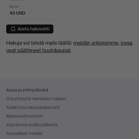
Arvio
43 USD
Aseta hakuvahti
Hakuja voi tehdä myös täällä:
meidän arkistomme, jossa
ovat päättyneet huutokaupat
.
Alatunnistenavigaatio
Apua ja yhteystiedot
Ota yhteyttä tekniseen tukeen
Kaikki huutokauppakamarit
Maksuvaihtoehdot
Käytämme kuljetusliikettä
Sosiaaliset mediat