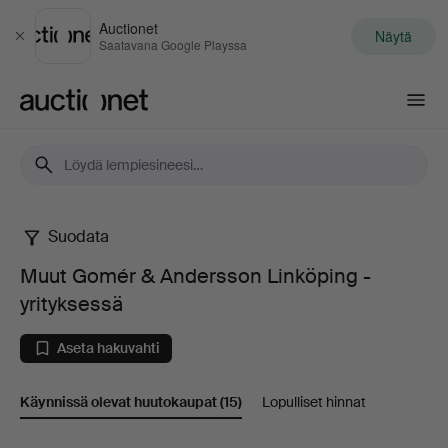
Auctionet
Näytä
Sulje
Saatavana Google Playssa
Auctionet.com
Suodata
Muut
Muut Gomér & Andersson Linköping -
Gomér
yrityksessä
&
Aseta hakuvahti
Andersson
Käynnissä olevat huutokaupat
(15)
Lopulliset hinnat
Linköping