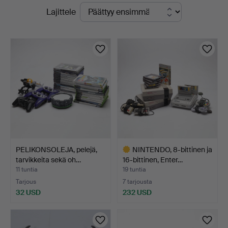
Käynnissä
Lajittele
-
olevat
yrityksessä
huutokaupat
PELIKONSOLEJA, pelejä,
NINTENDO, 8-bittinen ja
tarvikkeita sekä oh…
16-bittinen, Enter…
11 tuntia
19 tuntia
Tarjous
7 tarjousta
32 USD
232 USD
Valittu
esine