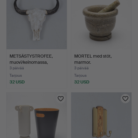
METSÄSTYSTROFEE,
MORTEL med stöt,
muovi/keinomassa,
marmor.
aikalai…
3 päivää
3 päivää
Tarjous
Tarjous
32 USD
32 USD