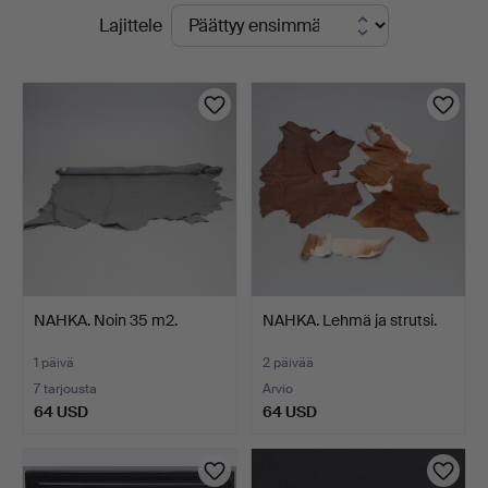
Käynnissä
Lajittele
-
olevat
yrityksessä
huutokaupat
NAHKA. Noin 35 m2.
NAHKA. Lehmä ja strutsi.
1 päivä
2 päivää
7 tarjousta
Arvio
64 USD
64 USD