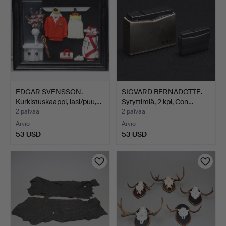
EDGAR SVENSSON.
SIGVARD BERNADOTTE.
Kurkistuskaappi, lasi/puu,…
Sytyttimiä, 2 kpl, Con…
2 päivää
2 päivää
Arvio
Arvio
53 USD
53 USD