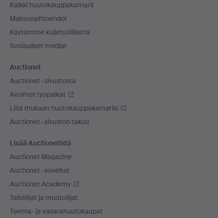
Kaikki huutokauppakamarit
Maksuvaihtoehdot
Käytämme kuljetusliikettä
Sosiaaliset mediat
Auctionet
Auctionet -sivustosta
Avoimet työpaikat
Liitä mukaan huutokauppakamarisi
Auctionet -sivuston takuu
Lisää Auctionetistä
Auctionet Magazine
Auctionet -sovellus
Auctionet Academy
Taiteilijat ja muotoilijat
Teema- ja vasarahuutokaupat