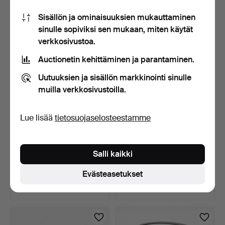
2 tarjousta
Tarjous
Sisällön ja ominaisuuksien mukauttaminen
74 USD
32 USD
sinulle sopiviksi sen mukaan, miten käytät
verkkosivustoa.
Auctionetin kehittäminen ja parantaminen.
Uutuuksien ja sisällön markkinointi sinulle
muilla verkkosivustoilla.
Lue lisää
tietosuojaselosteestamme
LANGANKERAT. 2 kpl,
SATEENVARJOTELINE.
Salli kaikki
puuta, 1800/1900-luku.
Rottinki/bambu.
7 päivää
7 päivää
Evästeasetukset
Arvio
Arvio
53 USD
53 USD