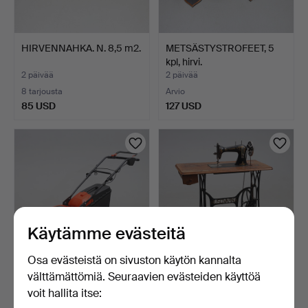
HIRVENNAHKA. N. 8,5 m2.
METSÄSTYSTROFEET, 5
kpl, hirvi.
2 päivää
2 päivää
8 tarjousta
Arvio
85 USD
127 USD
Käytämme evästeitä
Osa evästeistä on sivuston käytön kannalta
välttämättömiä. Seuraavien evästeiden käyttöä
RUOHONLEIKKURI, LC
OMPELUKONE.
voit hallita itse:
141C, Huskvarna AB.
Valurautajalustalla,
Husqvarna.
6 päivää
6 päivää