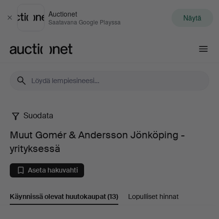
Auctionet
Näytä
Sulje
Saatavana Google Playssa
Auctionet.com
Suodata
Muut
Muut Gomér & Andersson Jönköping -
Gomér
yrityksessä
&
Aseta hakuvahti
Andersson
Käynnissä olevat huutokaupat
(13)
Lopulliset hinnat
Jönköping