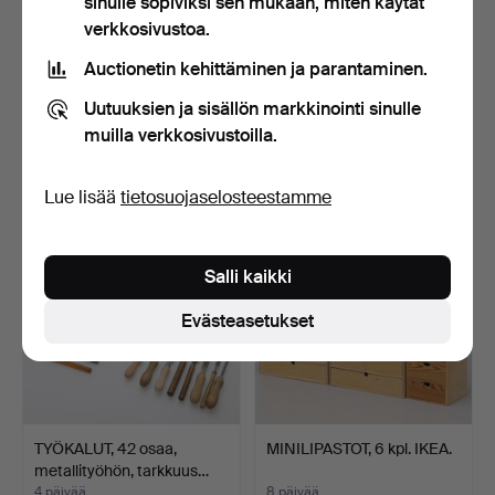
sinulle sopiviksi sen mukaan, miten käytät
verkkosivustoa.
Auctionetin kehittäminen ja parantaminen.
VAATENAULAKKO/HERRA
TARJOTIN, tammi,
SPALVELIJA, maalattua
messinki, 1900-luvun alku.
Uutuuksien ja sisällön markkinointi sinulle
m…
3 päivää
4 päivää
muilla verkkosivustoilla.
Arvio
Arvio
85 USD
53 USD
Lue lisää
tietosuojaselosteestamme
Salli kaikki
Evästeasetukset
TYÖKALUT, 42 osaa,
MINILIPASTOT, 6 kpl. IKEA.
metallityöhön, tarkkuus…
4 päivää
8 päivää