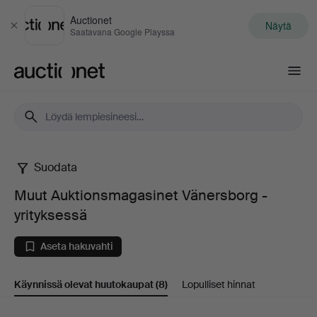
Auctionet
Näytä
Sulje
Saatavana Google Playssa
Auctionet.com
Suodata
Muut
Muut Auktionsmagasinet Vänersborg -
Auktionsmagasinet
yrityksessä
Vänersborg
Aseta hakuvahti
-
Käynnissä olevat huutokaupat
(8)
Lopulliset hinnat
yrityksessä