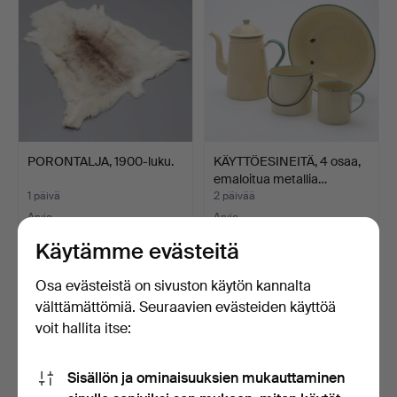
PORONTALJA, 1900-luku.
KÄYTTÖESINEITÄ, 4 osaa,
emaloitua metallia…
1 päivä
2 päivää
Arvio
Arvio
53 USD
53 USD
Käytämme evästeitä
Osa evästeistä on sivuston käytön kannalta
välttämättömiä. Seuraavien evästeiden käyttöä
voit hallita itse:
Sisällön ja ominaisuuksien mukauttaminen