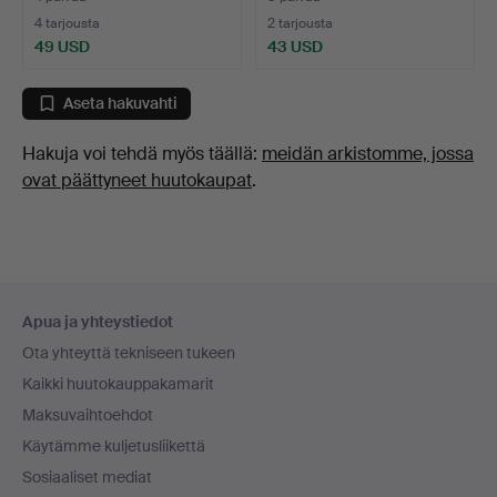
4 tarjousta
2 tarjousta
49 USD
43 USD
Aseta hakuvahti
Hakuja voi tehdä myös täällä:
meidän arkistomme, jossa
ovat päättyneet huutokaupat
.
Alatunnistenavigaatio
Apua ja yhteystiedot
Ota yhteyttä tekniseen tukeen
Kaikki huutokauppakamarit
Maksuvaihtoehdot
Käytämme kuljetusliikettä
Sosiaaliset mediat