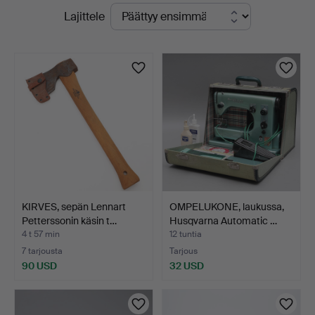
Käynnissä
Lajittele
olevat
huutokaupat
KIRVES, sepän Lennart
OMPELUKONE, laukussa,
Petterssonin käsin t…
Husqvarna Automatic …
4 t 57 min
12 tuntia
7 tarjousta
Tarjous
90 USD
32 USD