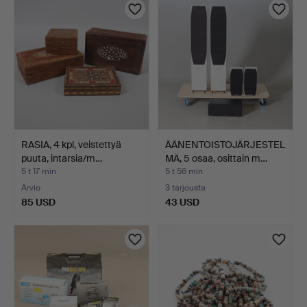
RASIA, 4 kpl, veistettyä
ÄÄNENTOISTOJÄRJESTEL
puuta, intarsia/m…
MÄ, 5 osaa, osittain m…
5 t 17 min
5 t 56 min
Arvio
3 tarjousta
85 USD
43 USD