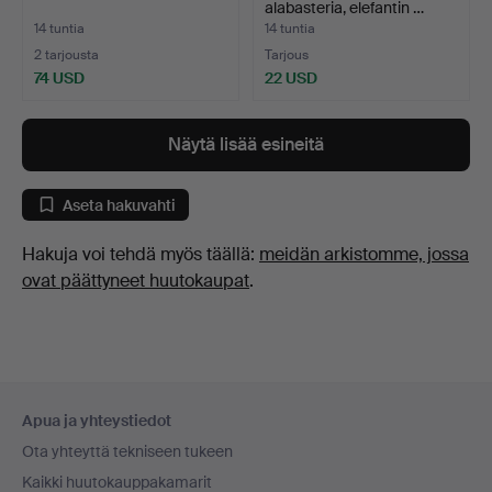
alabasteria, elefantin …
14 tuntia
14 tuntia
2 tarjousta
Tarjous
74 USD
22 USD
Näytä lisää esineitä
Aseta hakuvahti
Hakuja voi tehdä myös täällä:
meidän arkistomme, jossa
ovat päättyneet huutokaupat
.
Alatunnistenavigaatio
Apua ja yhteystiedot
Ota yhteyttä tekniseen tukeen
Kaikki huutokauppakamarit