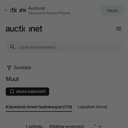
Auctionet
Näytä
Sulje
Saatavana Google Playssa
Auctionet.com
Suodata
Muut
Muut
Aseta hakuvahti
Käynnissä olevat huutokaupat
(770)
Lopulliset hinnat
Käynnissä
Lajittele