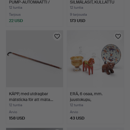
PUMP-AUTOMAATTI /
SILMÄLASIT, KULLATTU
VESIPUM…
KEH…
12 tuntia
12 tuntia
Tarjous
9 tarjousta
22 USD
173 USD
KÄPP, med utdragbar
ERÄ, 6 osaa, mm.
mätsticka för att mäta…
juustokupu,
taalainmaanhe…
12 tuntia
12 tuntia
Arvio
Arvio
158 USD
43 USD