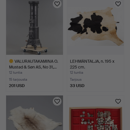
VALURAUTAKAMINA O.
LEHMÄNTALJA, n. 195 x
Mustad & Søn AS, No 31,…
225 cm.
12 tuntia
12 tuntia
15 tarjousta
Tarjous
201 USD
33 USD
Valittu
esine