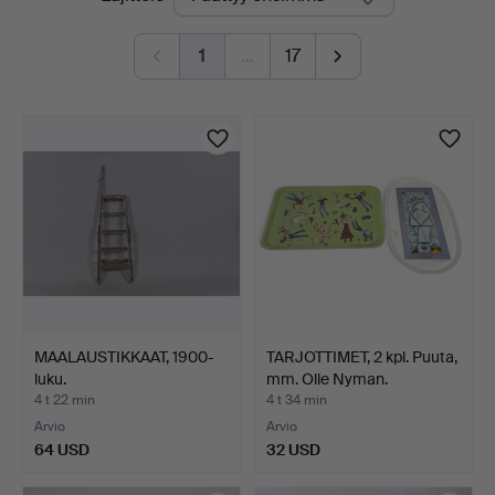
olevat
1
…
17
huutokaupat
MAALAUSTIKKAAT, 1900-
TARJOTTIMET, 2 kpl. Puuta,
luku.
mm. Olle Nyman.
4 t 22 min
4 t 34 min
Arvio
Arvio
64 USD
32 USD