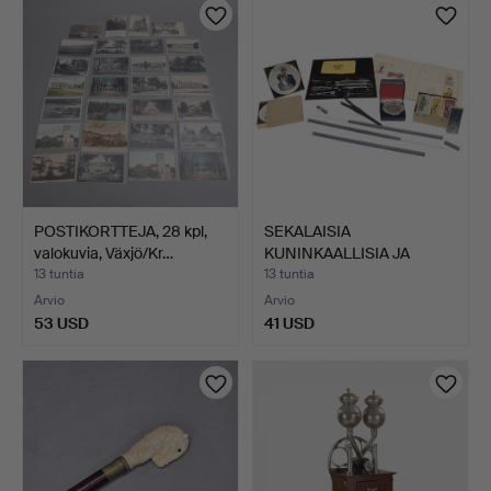
POSTIKORTTEJA, 28 kpl,
SEKALAISIA
valokuvia, Växjö/Kr…
KUNINKAALLISIA JA
MUITA SAVUKEK…
13 tuntia
13 tuntia
Arvio
Arvio
53 USD
41 USD