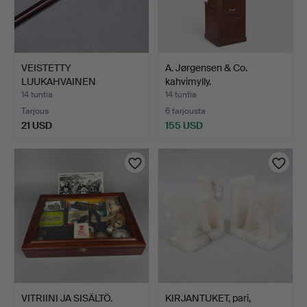
VEISTETTY
A. Jørgensen & Co.
LUUKAHVAINEN
kahvimylly.
KÄVELYKEPPI.
14 tuntia
14 tuntia
Tarjous
6 tarjousta
21 USD
155 USD
VITRIINI JA SISÄLTÖ.
KIRJANTUKET, pari,