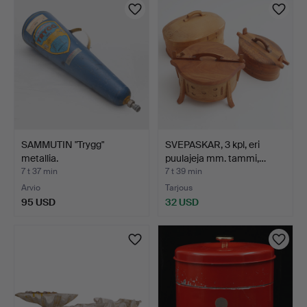
SAMMUTIN "Trygg"
SVEPASKAR, 3 kpl, eri
metallia.
puulajeja mm. tammi,…
7 t 37 min
7 t 39 min
Arvio
Tarjous
95 USD
32 USD