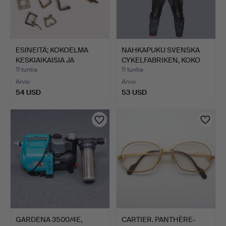
ESINEITÄ; KOKOELMA
NAHKAPUKU SVENSKA
KESKIAIKAISIA JA
CYKELFABRIKEN, KOKO
MYÖHEM…
46.
11 tuntia
11 tuntia
Arvio
Arvio
54 USD
53 USD
GARDENA 3500/4E,
CARTIER. PANTHÈRE-