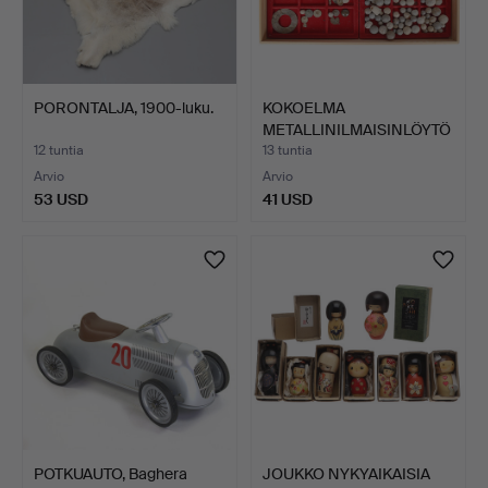
PORONTALJA, 1900-luku.
KOKOELMA
METALLINILMAISINLÖYTÖ
JÄ JA ESINEI…
12 tuntia
13 tuntia
Arvio
Arvio
53 USD
41 USD
POTKUAUTO, Baghera
JOUKKO NYKYAIKAISIA