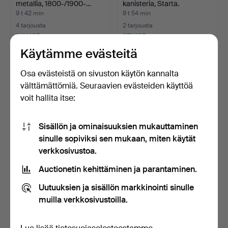
metallia, 1800-/1900-…
kanisteria, Starta.
9 t 42 min
9 t 54 min
4 tarjousta
2 tarjousta
211 USD
37 USD
Käytämme evästeitä
Osa evästeistä on sivuston käytön kannalta
välttämättömiä. Seuraavien evästeiden käyttöä
voit hallita itse:
Sisällön ja ominaisuuksien mukauttaminen
sinulle sopiviksi sen mukaan, miten käytät
verkkosivustoa.
KORI.
DALAHEVONEN, suuri
Auctionetin kehittäminen ja parantaminen.
malli, 1900-luvun alkup…
10 tuntia
10 tuntia
Uutuuksien ja sisällön markkinointi sinulle
Tarjous
8 tarjousta
muilla verkkosivustoilla.
37 USD
158 USD