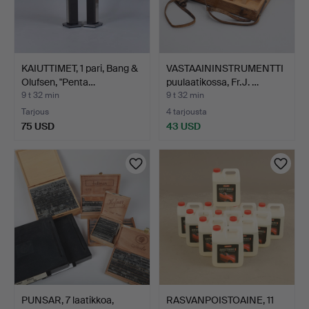
KAIUTTIMET, 1 pari, Bang &
VASTAAININSTRUMENTTI
Olufsen, "Penta…
puulaatikossa, Fr.J. …
9 t 32 min
9 t 32 min
Tarjous
4 tarjousta
75 USD
43 USD
PUNSAR, 7 laatikkoa,
RASVANPOISTOAINE, 11