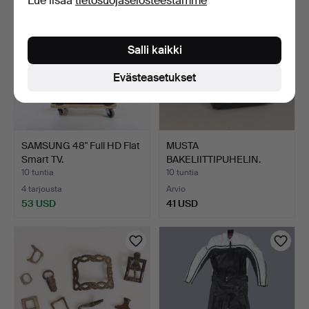
Lue lisää
tietosuojaselosteestamme
Salli kaikki
Evästeasetukset
SAMSUNG 48" Full HD Flat
MUSTA
Smart TV.
BAKELIITTIPUHELIN.
10 tuntia
10 tuntia
4 tarjousta
Arvio
53 USD
41 USD