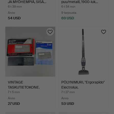
JA MYÖHEMPIÄ, SISÄ…
puu/metalli, 1900-luk…
6 t 39 min
6 t 54 min
Arvio
9 tarjousta
54 USD
69 USD
VINTAGE
PÖLYNIMURI, "Ergorapido"
TASKUTIETOKONE.
Electrolux.
7 t 5 min
7 t 27 min
Arvio
Arvio
27 USD
53 USD