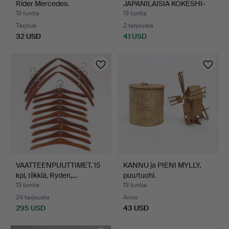
Rider Mercedes.
JAPANILAISIA KOKESHI-
P…
13 tuntia
13 tuntia
Tarjous
2 tarjousta
32 USD
41 USD
VAATTEENPUUTTIMET, 15
KANNU ja PIENI MYLLY,
kpl, tiikkiä, Ryden,…
puu/tuohi.
13 tuntia
13 tuntia
24 tarjousta
Arvio
295 USD
43 USD