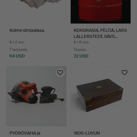
Kolme simpukkaa.
KEKSIRASIA, PELTIÄ, LARS
LALLERSTEDT, SÄVS…
8 t 2 min
8 t 6 min
7 tarjousta
Tarjous
64 USD
22 USD
PYÖRÖSAHA ja
1800-LUVUN