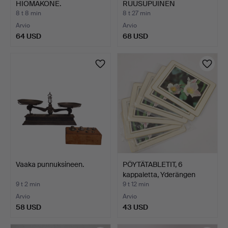
HIOMAKONE.
RUUSUPUINEN
KIRJOITUSLIPAS MESS…
8 t 8 min
8 t 27 min
Arvio
Arvio
64 USD
68 USD
Vaaka punnuksineen.
PÖYTÄTABLETIT, 6
kappaletta, Yderängen
Bås…
9 t 2 min
9 t 12 min
Arvio
Arvio
58 USD
43 USD