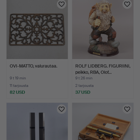
OVI-MATTO, valurautaa.
ROLF LIDBERG. FIGURIINI,
peikko, RBA, Olof…
9 t 19 min
9 t 26 min
11 tarjousta
2 tarjousta
82 USD
37 USD