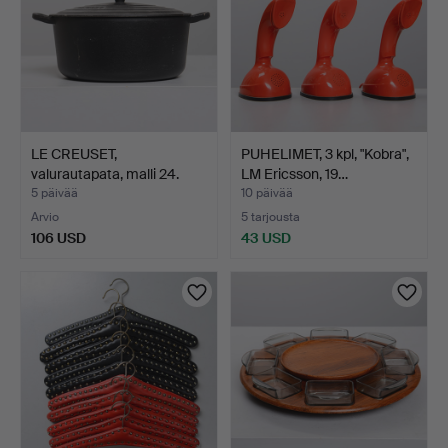
LE CREUSET,
PUHELIMET, 3 kpl, "Kobra",
valurautapata, malli 24.
LM Ericsson, 19…
5 päivää
10 päivää
Arvio
5 tarjousta
106 USD
43 USD