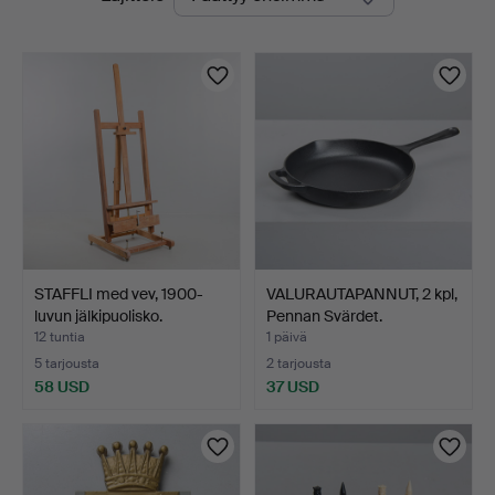
olevat
huutokaupat
STAFFLI med vev, 1900-
VALURAUTAPANNUT, 2 kpl,
luvun jälkipuolisko.
Pennan Svärdet.
12 tuntia
1 päivä
5 tarjousta
2 tarjousta
58 USD
37 USD