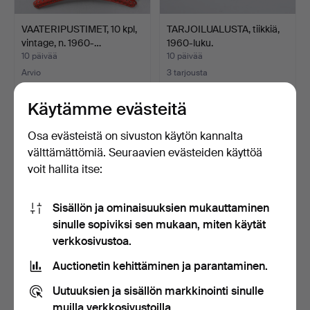
VAATERIPUSTIMET, 10 kpl,
TARJOILUALUSTA, tiikkiä,
vintage, n. 1960-…
1960-luku.
10 päivää
10 päivää
Arvio
3 tarjousta
64 USD
43 USD
Käytämme evästeitä
Osa evästeistä on sivuston käytön kannalta
välttämättömiä. Seuraavien evästeiden käyttöä
voit hallita itse:
Sisällön ja ominaisuuksien mukauttaminen
sinulle sopiviksi sen mukaan, miten käytät
verkkosivustoa.
VAATERIPUSTIMET, 10 kpl,
LEHTITELINE/VEISTOS
Auctionetin kehittäminen ja parantaminen.
vintage, n. 1960-…
paperikassin muotoinen…
10 päivää
12 päivää
Uutuuksien ja sisällön markkinointi sinulle
Tarjous
Arvio
muilla verkkosivustoilla.