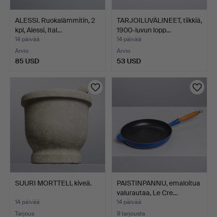
ALESSI. Ruokalämmitin, 2
TARJOILUVÄLINEET, tiikkiä,
kpl, Alessi, Ital…
1900-luvun lopp…
14 päivää
14 päivää
Arvio
Arvio
85 USD
53 USD
SUURI MORTTELI, kiveä.
PAISTINPANNU, emaloitua
valurautaa, Le Cre…
14 päivää
14 päivää
Tarjous
9 tarjousta