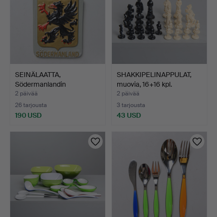
SEINÄLAATTA,
SHAKKIPELINAPPULAT,
Södermanlandin
muovia, 16+16 kpl.
maakuntavaakun…
2 päivää
2 päivää
26 tarjousta
3 tarjousta
190 USD
43 USD