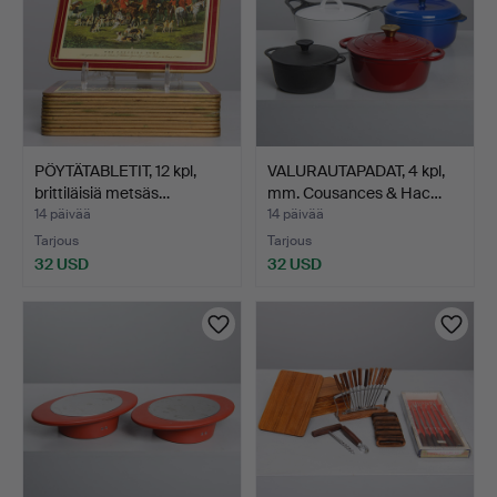
PÖYTÄTABLETIT, 12 kpl,
VALURAUTAPADAT, 4 kpl,
brittiläisiä metsäs…
mm. Cousances & Hac…
14 päivää
14 päivää
Tarjous
Tarjous
32 USD
32 USD