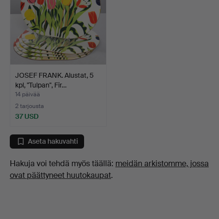
JOSEF FRANK. Alustat, 5
kpl, "Tulpan", Fir…
14 päivää
2 tarjousta
37 USD
Aseta hakuvahti
Hakuja voi tehdä myös täällä:
meidän arkistomme, jossa
ovat päättyneet huutokaupat
.