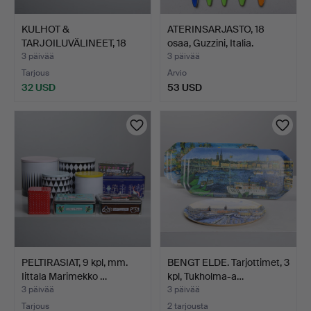
KULHOT &
ATERINSARJASTO, 18
TARJOILUVÄLINEET, 18
osaa, Guzzini, Italia.
osaa, Guzzin…
3 päivää
3 päivää
Tarjous
Arvio
32 USD
53 USD
PELTIRASIAT, 9 kpl, mm.
BENGT ELDE. Tarjottimet, 3
Iittala Marimekko …
kpl, Tukholma-a…
3 päivää
3 päivää
Tarjous
2 tarjousta