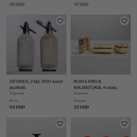
32 USD
37 USD
SIFONER, 2 kpl, 1900-luvun
KORULIPAS &
puoliväli.
KIRJANTUKIA, 4 osaa,
onyksia, …
3 päivää
4 päivää
Arvio
Tarjous
53 USD
32 USD