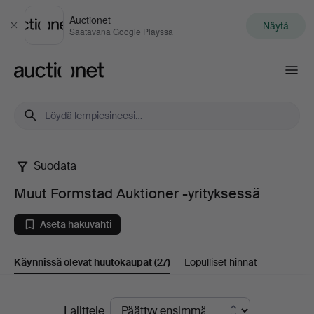
Auctionet
Näytä
Sulje
Saatavana Google Playssa
Auctionet.com
Suodata
Muut
Muut Formstad Auktioner -yrityksessä
Formstad
Aseta hakuvahti
Auktioner
Käynnissä olevat huutokaupat
(27)
Lopulliset hinnat
-
yrityksessä
Käynnissä
Lajittele