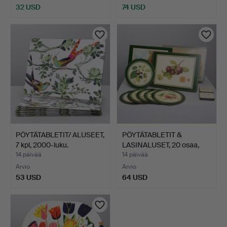
32 USD
74 USD
PÖYTÄTABLETIT/ ALUSEET,
PÖYTÄTABLETIT &
7 kpl, 2000-luku.
LASINALUSET, 20 osaa,
Pimp…
14 päivää
14 päivää
Arvio
Arvio
53 USD
64 USD