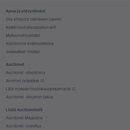
Alatunnistenavigaatio
Apua ja yhteystiedot
Ota yhteyttä tekniseen tukeen
Kaikki huutokauppakamarit
Maksuvaihtoehdot
Käytämme kuljetusliikettä
Sosiaaliset mediat
Auctionet
Auctionet -sivustosta
Avoimet työpaikat
Liitä mukaan huutokauppakamarisi
Auctionet -sivuston takuu
Lisää Auctionetistä
Auctionet Magazine
Auctionet -sovellus