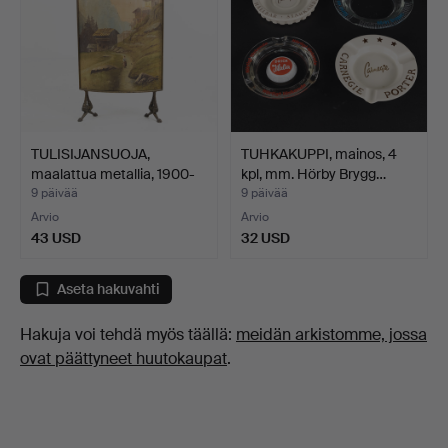
TULISIJANSUOJA,
TUHKAKUPPI, mainos, 4
maalattua metallia, 1900-
kpl, mm. Hörby Brygg…
l…
9 päivää
9 päivää
Arvio
Arvio
43 USD
32 USD
Aseta hakuvahti
Hakuja voi tehdä myös täällä:
meidän arkistomme, jossa
ovat päättyneet huutokaupat
.