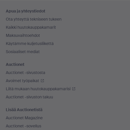
Alatunnistenavigaatio
Apua ja yhteystiedot
Ota yhteyttä tekniseen tukeen
Kaikki huutokauppakamarit
Maksuvaihtoehdot
Käytämme kuljetusliikettä
Sosiaaliset mediat
Auctionet
Auctionet -sivustosta
Avoimet työpaikat
Liitä mukaan huutokauppakamarisi
Auctionet -sivuston takuu
Lisää Auctionetistä
Auctionet Magazine
Auctionet -sovellus