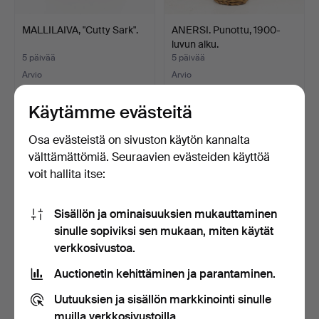
MALLILAIVA, "Cutty Sark".
ANERSI. Punottu, 1900-
luvun alku.
5 päivää
5 päivää
Arvio
Arvio
32 USD
43 USD
Käytämme evästeitä
Osa evästeistä on sivuston käytön kannalta
välttämättömiä. Seuraavien evästeiden käyttöä
voit hallita itse:
Sisällön ja ominaisuuksien mukauttaminen
sinulle sopiviksi sen mukaan, miten käytät
verkkosivustoa.
BAROMETRI,
PIIPPUJA, 13 kpl, mm.
Auctionetin kehittäminen ja parantaminen.
RINTANEULOJA, PIIIPPU,
Nørding, Stanwell.
YM.
5 päivää
5 päivää
Uutuuksien ja sisällön markkinointi sinulle
Tarjous
15 tarjousta
muilla verkkosivustoilla.