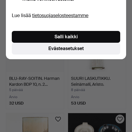
22 USD
130 USD
Lue lisää
tietosuojaselosteestamme
Salli kaikki
Evästeasetukset
BLU-RAY-SOITIN. Harman
SUURI LASKUTIKKU.
Kardon BDP 10, n. 2…
Seinämalli, Aristo.
5 päivää
8 päivää
Arvio
Arvio
32 USD
53 USD