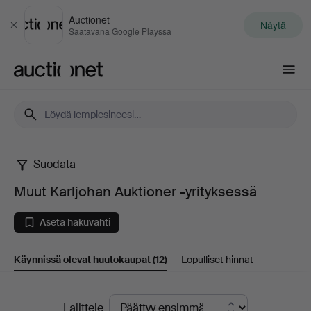
Auctionet
Näytä
Sulje
Saatavana Google Playssa
Auctionet.com
Suodata
Muut
Muut Karljohan Auktioner -yrityksessä
Karljohan
Aseta hakuvahti
Auktioner
Käynnissä olevat huutokaupat
(12)
Lopulliset hinnat
-
yrityksessä
Käynnissä
Lajittele