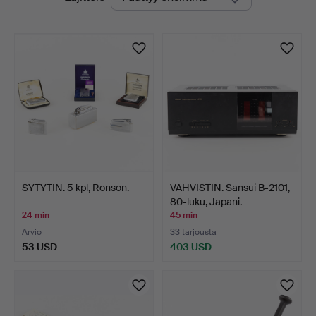
olevat
huutokaupat
SYTYTIN. 5 kpl, Ronson.
VAHVISTIN. Sansui B-2101,
80-luku, Japani.
24 min
45 min
Arvio
33 tarjousta
53 USD
403 USD