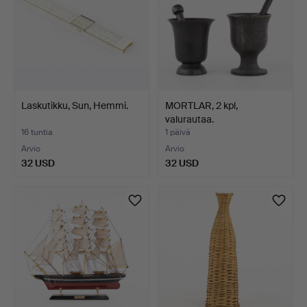
Laskutikku, Sun, Hemmi.
MORTLAR, 2 kpl,
valurautaa.
16 tuntia
1 päivä
Arvio
Arvio
32 USD
32 USD