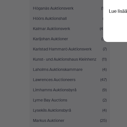
Höganäs Auktionsverk
(13)
Lue lisä
Höörs Auktionshall
(3)
Kalmar Auktionsverk
(45)
Karljohan Auktioner
(17)
Karlstad Hammarö Auktionsverk
(7)
Kunst- und Auktionshaus Kleinhenz
(11)
Laholms Auktionskammare
(4)
Lawrences Auctioneers
(47)
Limhamns Auktionsbyrå
(9)
Lyme Bay Auctions
(2)
Lysekils Auktionsbyrå
(4)
Markus Auktioner
(25)