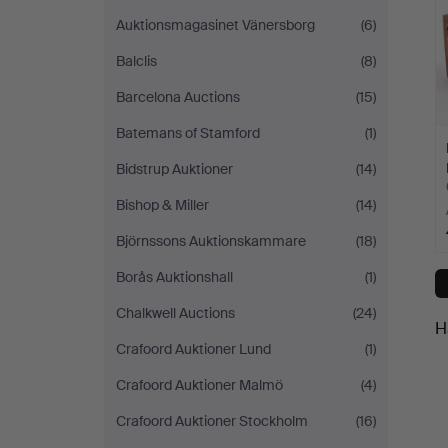
Auktionsmagasinet Vänersborg
(6)
Balclis
(8)
Barcelona Auctions
(15)
Batemans of Stamford
(1)
Bidstrup Auktioner
(14)
Bishop & Miller
(14)
Björnssons Auktionskammare
(18)
Borås Auktionshall
(1)
Chalkwell Auctions
(24)
H
Crafoord Auktioner Lund
(1)
Crafoord Auktioner Malmö
(4)
Crafoord Auktioner Stockholm
(16)