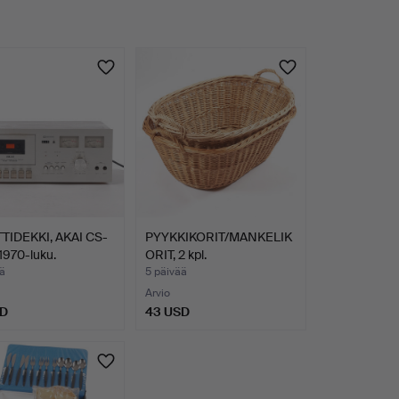
TIDEKKI, AKAI CS-
PYYKKIKORIT/MANKELIK
1970-luku.
ORIT, 2 kpl.
ä
5 päivää
Arvio
SD
43 USD