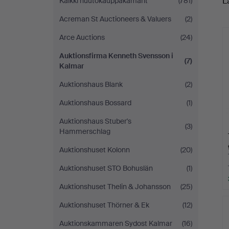
L
Kaikki huutokauppakamarit
(781)
o
-
Acreman St Auctioneers & Valuers
(2)
h
yrityksessä
Arce Auctions
(24)
Auktionsfirma Kenneth Svensson i
(7)
Kalmar
Auktionshaus Blank
(2)
Auktionshaus Bossard
(1)
Auktionshaus Stuber's
(3)
Hammerschlag
Auktionshuset Kolonn
(20)
Auktionshuset STO Bohuslän
(1)
Auktionshuset Thelin & Johansson
(25)
Auktionshuset Thörner & Ek
(12)
Auktionskammaren Sydost Kalmar
(16)