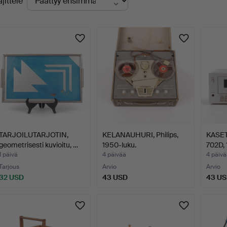
ajittele
levat
uutokaupat
TARJOILUTARJOTIN,
KELANAUHURI, Philips,
KASET
geometrisesti kuvioitu, …
1950-luku.
702D, 
1 päivä
4 päivää
4 päivä
Tarjous
Arvio
Arvio
32 USD
43 USD
43 U