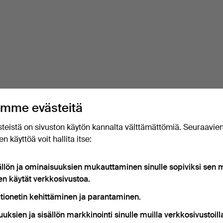
mme evästeitä
teistä on sivuston käytön kannalta välttämättömiä. Seuraavie
n käyttöä voit hallita itse:
ällön ja ominaisuuksien mukauttaminen sinulle sopiviksi sen
en käytät verkkosivustoa.
tionetin kehittäminen ja parantaminen.
uuksien ja sisällön markkinointi sinulle muilla verkkosivustoill