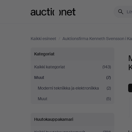
Auctionet.com
Kaikki esineet
/
Auktionsfirma Kenneth Svensson i K
Muut
Kategoriat
Auktionsfirma
K
Kaikki kategoriat
(143)
Muut
(7)
Kenneth
Moderni tekniikka ja elektroniikka
(2)
Svensson
Muut
(5)
i
Huutokauppakamari
Kalmar
K