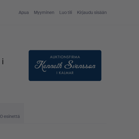
Apua
Myyminen
Luo tili
Kirjaudu sisään
i
0 esinettä