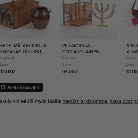
HEDELMÄLAATIKKO JA
VILLAKORI JA
PIKNI
HÖGANÄS-RUUKKU,
GOTLANTILAINEN
henkil
1900-lu…
KYNTTILÄNJALKA…
puoli…
6 päivää
6 päivää
6 päivä
Arvio
Arvio
Arvio
43 USD
64 USD
43 U
Aseta hakuvahti
akuja voi tehdä myös täällä:
meidän arkistomme, jossa ovat p