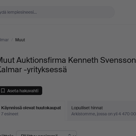
almar
/
Muut
Muut Auktionsfirma Kenneth Svensson 
almar -yrityksessä
Aseta hakuvahti
Käynnissä olevat huutokaupat
Lopulliset hinnat
7 esineet
Arkistomme, jossa on yli 4 470 00
äynnissä