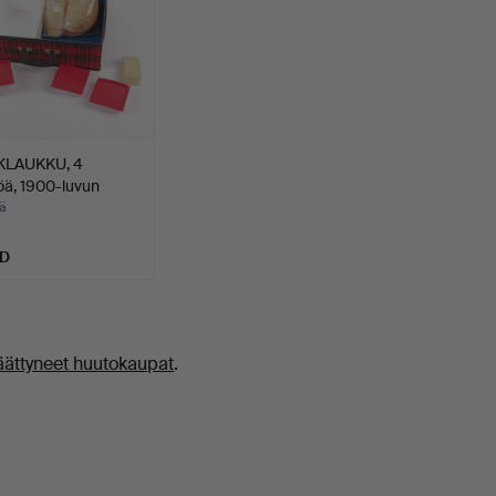
KLAUKKU, 4
öä, 1900-luvun
ä
SD
äättyneet huutokaupat
.