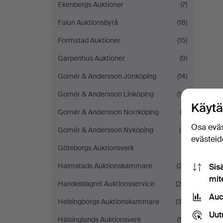
Ekenbergs Auktioner
(7)
Falun Auktionsbyrå
(18)
Formstad Auktioner
(15)
Garpenhus Auktioner
(9)
Gomér & Andersson Jönköping
(14)
Gomér & Andersson Linköping
(16)
Käytä
Gomér & Andersson Norrköping
(3)
Osa eväs
Gomér & Andersson Nyköping
(11)
evästeide
Göteborgs Auktionsverk
(1)
Halmstads Auktionskammare
(27)
Sis
mit
Handelslagret Auktionsservice
(24)
Auc
Helsingborgs Auktionskammare
(38)
Uut
Hälsinglands Auktionsverk
(14)