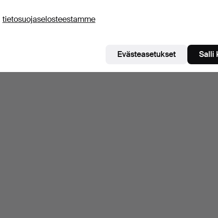
ä
tietosuojaselosteestamme
Evästeasetukset
Salli