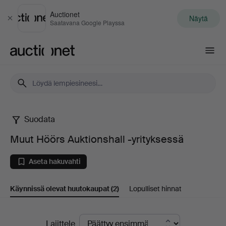
Auctionet
Näytä
Sulje
Saatavana Google Playssa
Auctionet.com
Suodata
Muut
Muut Höörs Auktionshall -yrityksessä
Höörs
Aseta hakuvahti
Auktionshall
Käynnissä olevat huutokaupat
(2)
Lopulliset hinnat
-
yrityksessä
Käynnissä
Lajittele