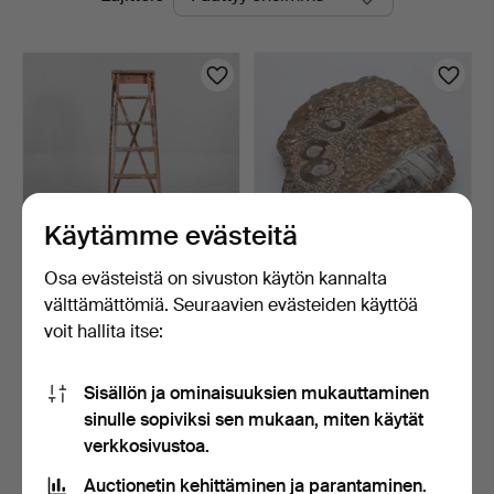
olevat
huutokaupat
Käytämme evästeitä
Osa evästeistä on sivuston käytön kannalta
TIKKAAT 1900-luku, puuta.
KIVI fossiileilla.
välttämättömiä. Seuraavien evästeiden käyttöä
voit hallita itse:
1 päivä
7 päivää
Tarjous
5 tarjousta
32 USD
49 USD
Sisällön ja ominaisuuksien mukauttaminen
sinulle sopiviksi sen mukaan, miten käytät
Aseta hakuvahti
verkkosivustoa.
Auctionetin kehittäminen ja parantaminen.
Hakuja voi tehdä myös täällä:
meidän arkistomme, jossa