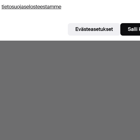
ä
tietosuojaselosteestamme
Evästeasetukset
Salli