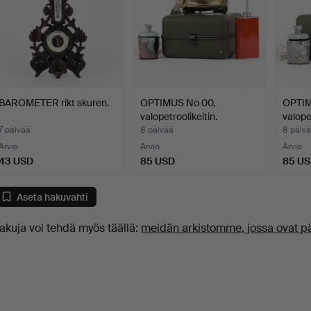
BAROMETER rikt skuren.
OPTIMUS No 00,
OPTIM
valopetroolikeitin.
valopet
7 päivää
8 päivää
8 päiv
Arvio
Arvio
Arvio
43 USD
85 USD
85 U
Aseta hakuvahti
akuja voi tehdä myös täällä:
meidän arkistomme, jossa ovat p