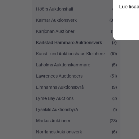
Lue lisä
Höörs Auktionshall
(2)
Kalmar Auktionsverk
(38)
Karljohan Auktioner
(17)
Karlstad Hammarö Auktionsverk
(7)
Kunst- und Auktionshaus Kleinhenz
(10)
Laholms Auktionskammare
(5)
Lawrences Auctioneers
(51)
Limhamns Auktionsbyrå
(9)
Lyme Bay Auctions
(2)
Lysekils Auktionsbyrå
(1)
Markus Auktioner
(23)
Norrlands Auktionsverk
(6)