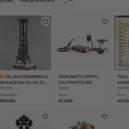
ajittele
levat
uutokaupat
VALURAUTAKAMINA O.
TASKUMATTI, PIIIPPU,
TAULU 
Mustad & Søn AS, No 31,…
TULITIKKUTELINE.
luodeil
21 tuntia
1 päivä
4 päivä
11 tarjousta
Arvio
Arvio
159 USD
43 USD
43 U
littu
sine