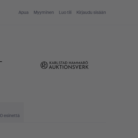
Apua
Myyminen
Luo tili
Kirjaudu sisään
-
0 esinettä