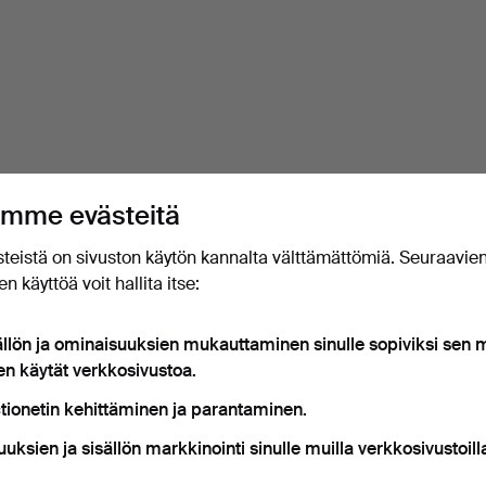
mme evästeitä
teistä on sivuston käytön kannalta välttämättömiä. Seuraavie
n käyttöä voit hallita itse:
ällön ja ominaisuuksien mukauttaminen sinulle sopiviksi sen
en käytät verkkosivustoa.
tionetin kehittäminen ja parantaminen.
uuksien ja sisällön markkinointi sinulle muilla verkkosivustoill