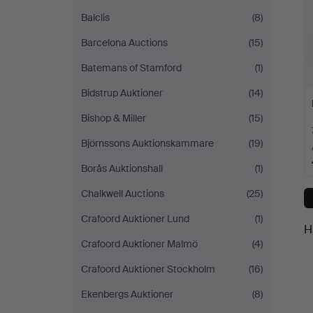
Balclis
(8)
Barcelona Auctions
(15)
Batemans of Stamford
(1)
Bidstrup Auktioner
(14)
Bishop & Miller
(15)
Björnssons Auktionskammare
(19)
Borås Auktionshall
(1)
Chalkwell Auctions
(25)
Crafoord Auktioner Lund
(1)
H
Crafoord Auktioner Malmö
(4)
Crafoord Auktioner Stockholm
(16)
Ekenbergs Auktioner
(8)