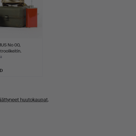
US No 00,
roolikeitin.
ää
SD
äättyneet huutokaupat
.