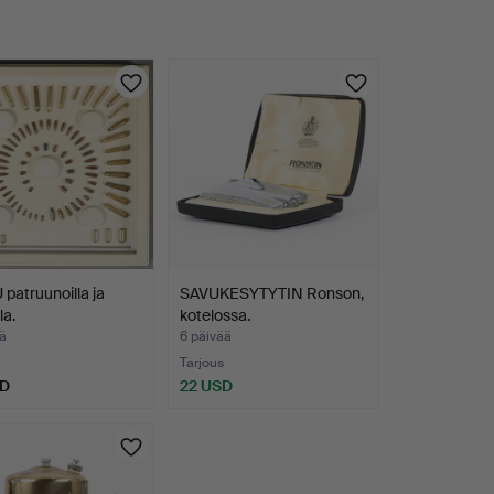
patruunoilla ja
SAVUKESYTYTIN Ronson,
la.
kotelossa.
ä
6 päivää
Tarjous
SD
22 USD