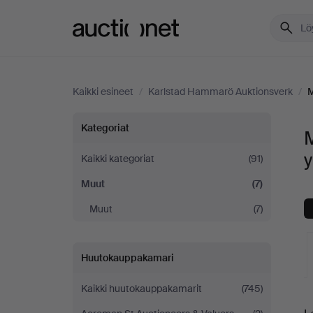
Auctionet.com
Kaikki esineet
/
Karlstad Hammarö Auktionsverk
/
Muut
Kategoriat
Karlstad
y
Kaikki kategoriat
(91)
Muut
(7)
Hammarö
Muut
(7)
Auktionsverk
-
Huutokauppakamari
yrityksessä
Kaikki huutokauppakamarit
(745)
K