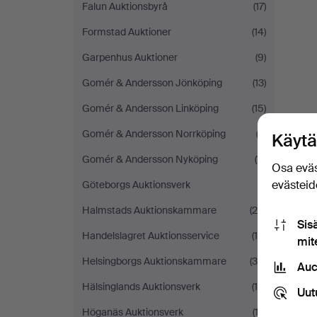
Falun Auktionsbyrå
(17)
Formstad Auktioner
(14)
Garpenhus Auktioner
(9)
Gomér & Andersson Jönköping
(13)
Gomér & Andersson Linköping
(15)
Gomér & Andersson Norrköping
(2)
Käytä
Gomér & Andersson Nyköping
(11)
Osa eväs
evästeide
Göteborgs Auktionsverk
(1)
Halmstads Auktionskammare
(28)
Sis
Handelslagret Auktionsservice
(16)
mit
Helsingborgs Auktionskammare
(36)
Auc
Hälsinglands Auktionsverk
(14)
Uut
Höganäs Auktionsverk
(13)