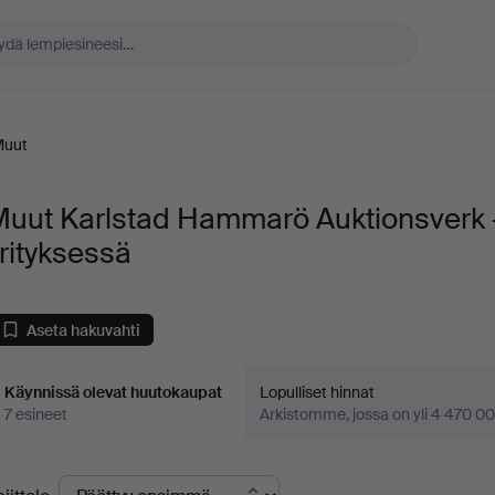
Muut
Muut Karlstad Hammarö Auktionsverk 
rityksessä
Aseta hakuvahti
Käynnissä olevat huutokaupat
Lopulliset hinnat
7 esineet
Arkistomme, jossa on yli 4 470 00
äynnissä