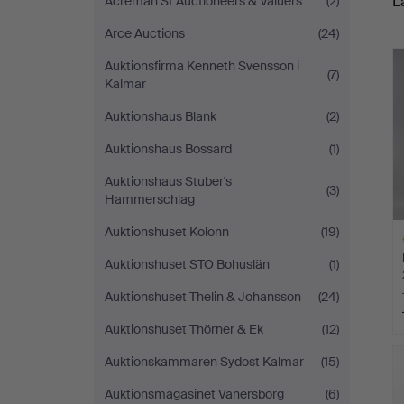
L
Acreman St Auctioneers & Valuers
(2)
o
Arce Auctions
(24)
h
Auktionsfirma Kenneth Svensson i
(7)
Kalmar
Auktionshaus Blank
(2)
Auktionshaus Bossard
(1)
Auktionshaus Stuber's
(3)
Hammerschlag
Auktionshuset Kolonn
(19)
Auktionshuset STO Bohuslän
(1)
Auktionshuset Thelin & Johansson
(24)
Auktionshuset Thörner & Ek
(12)
Va
e
Auktionskammaren Sydost Kalmar
(15)
Auktionsmagasinet Vänersborg
(6)