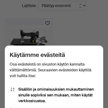
Käynnissä
Lajittele
yrityksessä
olevat
huutokaupat
Käytämme evästeitä
Osa evästeistä on sivuston käytön kannalta
välttämättömiä. Seuraavien evästeiden käyttöä
OMPELUKONE, Singer
voit hallita itse:
Featherweight 221, Eliz…
2 päivää
Arvio
Sisällön ja ominaisuuksien mukauttaminen
317 USD
sinulle sopiviksi sen mukaan, miten käytät
verkkosivustoa.
Aseta hakuvahti