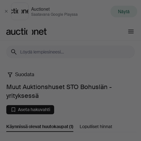
Auctionet
Näytä
Sulje
Saatavana Google Playssa
Auctionet.com
Suodata
Muut
Muut Auktionshuset STO Bohuslän -
Auktionshuset
yrityksessä
STO
Aseta hakuvahti
Bohuslän
Käynnissä olevat huutokaupat
(1)
Lopulliset hinnat
-