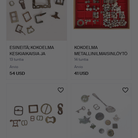
ESINEITÄ; KOKOELMA
KOKOELMA
KESKIAIKAISIA JA
METALLINILMAISINLÖYTÖ
MYÖHEM…
JÄ JA ESINEI…
13 tuntia
14 tuntia
Arvio
Arvio
54 USD
41 USD