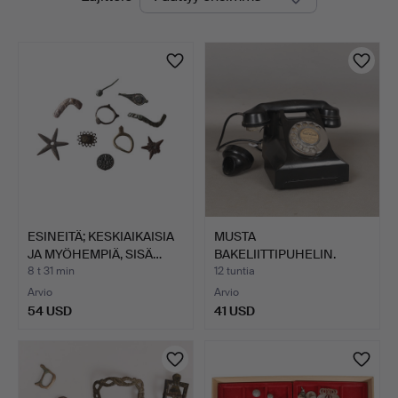
olevat
yrityksessä
huutokaupat
ESINEITÄ; KESKIAIKAISIA
MUSTA
JA MYÖHEMPIÄ, SISÄ…
BAKELIITTIPUHELIN.
8 t 31 min
12 tuntia
Arvio
Arvio
54 USD
41 USD