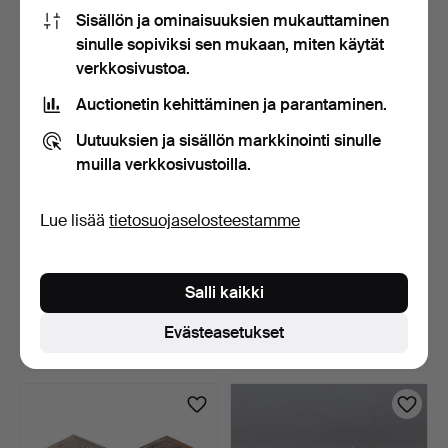
54 USD
81 USD
Sisällön ja ominaisuuksien mukauttaminen
sinulle sopiviksi sen mukaan, miten käytät
verkkosivustoa.
Auctionetin kehittäminen ja parantaminen.
Uutuuksien ja sisällön markkinointi sinulle
muilla verkkosivustoilla.
Lue lisää
tietosuojaselosteestamme
KOKOELMA
TAIDETEOSTEN
METALLINILMAISINLÖYTÖ
KOKOELMA (ERÄ).
Salli kaikki
JÄ JA ESINEI…
3 päivää
3 päivää
Tarjous
Tarjous
Evästeasetukset
34 USD
34 USD