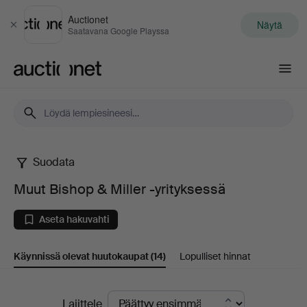
Auctionet
Näytä
Sulje
Saatavana Google Playssa
Auctionet.com
Suodata
Muut
Muut Bishop & Miller -yrityksessä
Bishop
Aseta hakuvahti
&
Käynnissä olevat huutokaupat
(14)
Lopulliset hinnat
Miller
-
Käynnissä
Lajittele