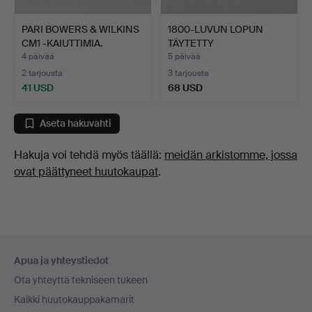
PARI BOWERS & WILKINS
1800-LUVUN LOPUN
CM1 -KAIUTTIMIA.
TÄYTETTY
KROKODIILIELÄIN.
4 päivää
5 päivää
2 tarjousta
3 tarjousta
41 USD
68 USD
Aseta hakuvahti
Hakuja voi tehdä myös täällä:
meidän arkistomme, jossa
ovat päättyneet huutokaupat
.
Alatunnistenavigaatio
Apua ja yhteystiedot
Ota yhteyttä tekniseen tukeen
Kaikki huutokauppakamarit