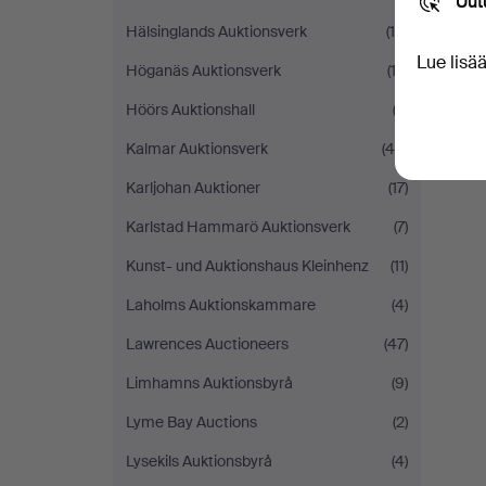
Uut
Hälsinglands Auktionsverk
(14)
Lue lisä
Höganäs Auktionsverk
(13)
Höörs Auktionshall
(3)
Kalmar Auktionsverk
(45)
Karljohan Auktioner
(17)
Karlstad Hammarö Auktionsverk
(7)
Kunst- und Auktionshaus Kleinhenz
(11)
Laholms Auktionskammare
(4)
Lawrences Auctioneers
(47)
Limhamns Auktionsbyrå
(9)
Lyme Bay Auctions
(2)
Lysekils Auktionsbyrå
(4)