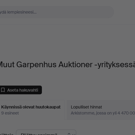
Muut Garpenhus Auktioner -yrityksess
Aseta hakuvahti
Käynnissä olevat huutokaupat
Lopulliset hinnat
9 esineet
Arkistomme, jossa on yli 4 470 00
äynnissä