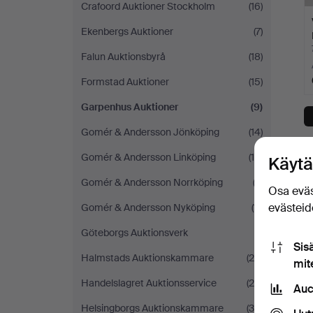
Crafoord Auktioner Stockholm
(16)
Ekenbergs Auktioner
(7)
Falun Auktionsbyrå
(18)
Formstad Auktioner
(15)
Garpenhus Auktioner
(9)
Gomér & Andersson Jönköping
(14)
H
Gomér & Andersson Linköping
(16)
Käytä
Gomér & Andersson Norrköping
(3)
Osa eväs
evästeide
Gomér & Andersson Nyköping
(11)
Göteborgs Auktionsverk
(1)
Sis
Halmstads Auktionskammare
(26)
mit
Handelslagret Auktionsservice
(24)
Auc
Helsingborgs Auktionskammare
(38)