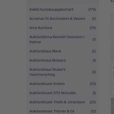
L
o
Kaikki huutokauppakamarit
(779)
h
Acreman St Auctioneers & Valuers
(2)
Arce Auctions
(24)
Auktionsfirma Kenneth Svensson i
(7)
Kalmar
Auktionshaus Blank
(2)
Auktionshaus Bossard
(1)
Auktionshaus Stuber's
(3)
Hammerschlag
Auktionshuset Kolonn
(20)
Auktionshuset STO Bohuslän
(1)
Auktionshuset Thelin & Johansson
(25)
Auktionshuset Thörner & Ek
(12)