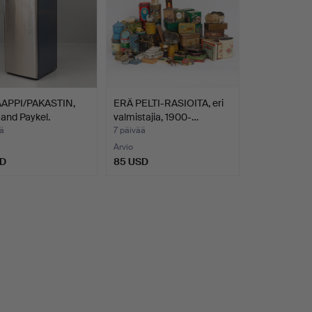
APPI/PAKASTIN,
ERÄ PELTI-RASIOITA, eri
 and Paykel.
valmistajia, 1900-…
ä
7 päivää
Arvio
SD
85 USD