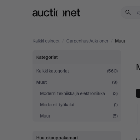
Auctionet.com
Kaikki esineet
/
Garpenhus Auktioner
/
Muut
Muut
Kategoriat
Garpenhus
Kaikki kategoriat
(560)
Muut
(9)
Auktioner
Moderni tekniikka ja elektroniikka
(3)
-
Modernit työkalut
(1)
yrityksessä
Muut
(5)
K
Huutokauppakamari