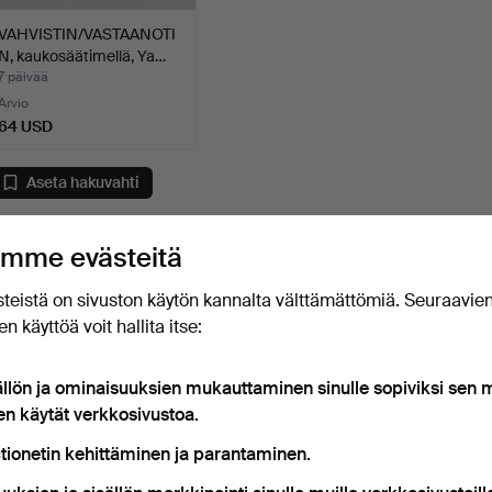
VAHVISTIN/VASTAANOTI
N, kaukosäätimellä, Ya…
7 päivää
Arvio
64 USD
Aseta hakuvahti
akuja voi tehdä myös täällä:
meidän arkistomme, jossa ovat p
mme evästeitä
teistä on sivuston käytön kannalta välttämättömiä. Seuraavie
n käyttöä voit hallita itse:
ällön ja ominaisuuksien mukauttaminen sinulle sopiviksi sen
en käytät verkkosivustoa.
tionetin kehittäminen ja parantaminen.