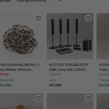
ajittele
levat
uutokaupat
HAUTAUSKAULAKORU, 3
KOTITEATTERIJÄRJESTE
HOVM
kpl, Afrikka, 1800-luv…
LMÄ, Sony DAV-DZ660.
Hopo, 
59 min
2 päivää
3 päivä
3 tarjousta
Arvio
11 tarjo
43 USD
64 USD
631 U