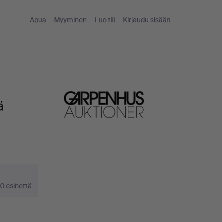
Apua
Myyminen
Luo tili
Kirjaudu sisään
ä
0 esinettä