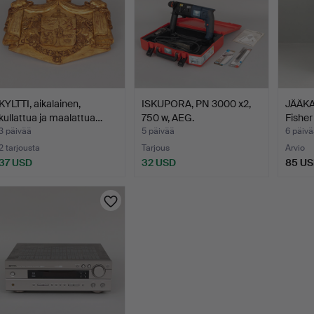
KYLTTI, aikalainen,
ISKUPORA, PN 3000 x2,
JÄÄKA
kullattua ja maalattua…
750 w, AEG.
Fisher
3 päivää
5 päivää
6 päivä
2 tarjousta
Tarjous
Arvio
37 USD
32 USD
85 U