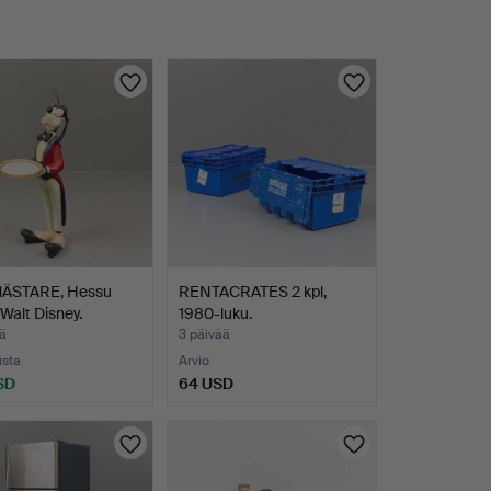
ÄSTARE, Hessu
RENTACRATES 2 kpl,
Walt Disney.
1980-luku.
ä
3 päivää
usta
Arvio
SD
64 USD