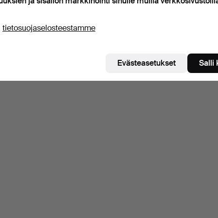
uuksien ja sisällön markkinointi sinulle muilla verkkosivustoill
ä
tietosuojaselosteestamme
Evästeasetukset
Salli