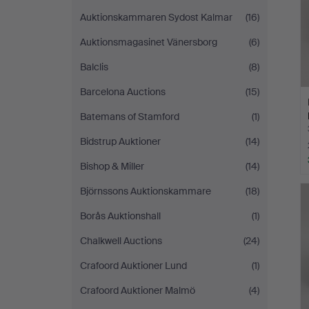
Auktionskammaren Sydost Kalmar
(16)
Auktionsmagasinet Vänersborg
(6)
Balclis
(8)
Barcelona Auctions
(15)
Batemans of Stamford
(1)
Bidstrup Auktioner
(14)
Bishop & Miller
(14)
Björnssons Auktionskammare
(18)
Borås Auktionshall
(1)
Chalkwell Auctions
(24)
Crafoord Auktioner Lund
(1)
Crafoord Auktioner Malmö
(4)