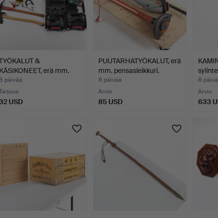
TYÖKALUT &
PUUTARHATYÖKALUT, erä
KAMIN
KÄSIKONEET, erä mm.
mm. pensasleikkuri.
sylint
naulain.
Nyborg
8 päivää
8 päivää
8 päiv
Tarjous
Arvio
Arvio
32 USD
85 USD
633 