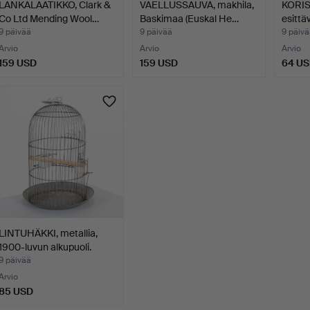
LANKALAATIKKO, Clark &
VAELLUSSAUVA, makhila,
KORIST
Co Ltd Mending Wool…
Baskimaa (Euskal He…
esittä
9 päivää
9 päivää
9 päivä
Arvio
Arvio
Arvio
159 USD
159 USD
64 U
LINTUHÄKKI, metallia,
1900-luvun alkupuoli.
9 päivää
Arvio
85 USD