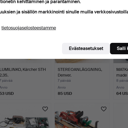
tionetin kehittäminen ja parantaminen.
uuksien ja sisällön markkinointi sinulle muilla verkkosivustoill
ä
tietosuojaselosteestamme
Evästeasetukset
Salli
LUMILINKO, Kärcher STH
STEREOANLÄGGNING,
MATK
2.35.
Denver.
made i
7 päivää
7 päivää
8 päiv
Arvio
Arvio
Arvio
53 USD
85 USD
64 U