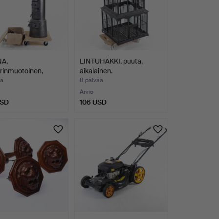
A,
LINTUHÄKKI, puuta,
erinmuotoinen,
aikalainen.
 Jern, …
ää
8 päivää
Arvio
USD
106 USD