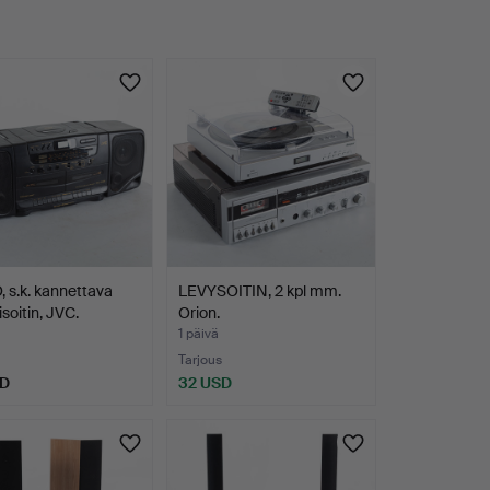
 s.k. kannettava
LEVYSOITIN, 2 kpl mm.
isoitin, JVC.
Orion.
1 päivä
Tarjous
SD
32 USD