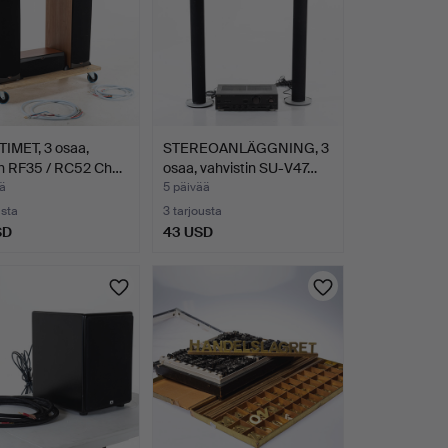
IMET, 3 osaa,
STEREOANLÄGGNING, 3
ch RF35 / RC52 Ch…
osaa, vahvistin SU-V47…
ä
5 päivää
usta
3 tarjousta
SD
43 USD