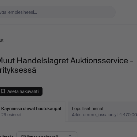
ut
uut Handelslagret Auktionsservice -
rityksessä
Aseta hakuvahti
Käynnissä olevat huutokaupat
Lopulliset hinnat
29 esineet
Arkistomme, jossa on yli 4 470 00
äynnissä