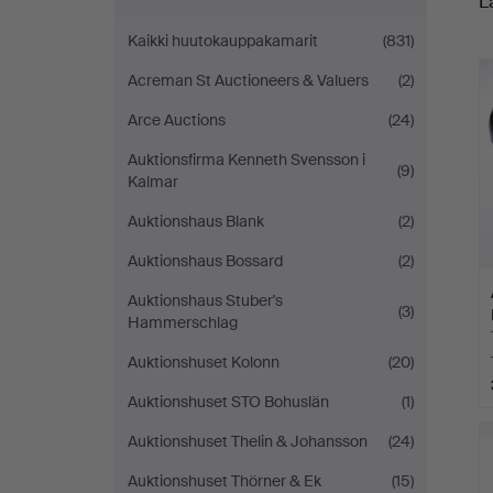
L
o
Kaikki huutokauppakamarit
(831)
h
Acreman St Auctioneers & Valuers
(2)
Arce Auctions
(24)
Auktionsfirma Kenneth Svensson i
(9)
Kalmar
Auktionshaus Blank
(2)
Auktionshaus Bossard
(2)
Auktionshaus Stuber's
(3)
Hammerschlag
Auktionshuset Kolonn
(20)
Auktionshuset STO Bohuslän
(1)
Auktionshuset Thelin & Johansson
(24)
Auktionshuset Thörner & Ek
(15)