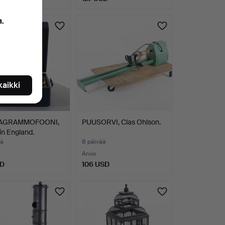
a.
 kaikki
AGRAMMOFOONI,
PUUSORVI, Clas Ohlson.
n England.
ää
8 päivää
Arvio
SD
106 USD