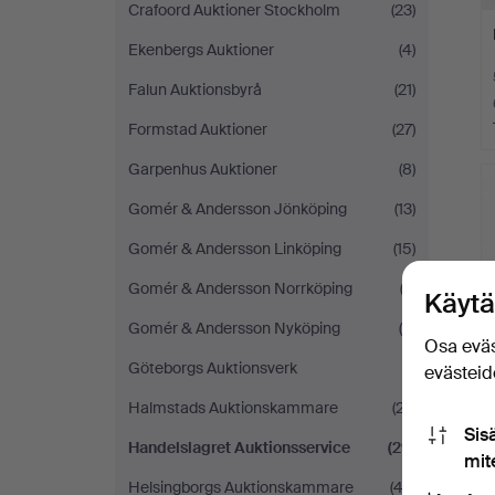
Crafoord Auktioner Stockholm
(23)
Ekenbergs Auktioner
(4)
Falun Auktionsbyrå
(21)
Formstad Auktioner
(27)
Garpenhus Auktioner
(8)
Gomér & Andersson Jönköping
(13)
Gomér & Andersson Linköping
(15)
Gomér & Andersson Norrköping
(3)
Käytä
Gomér & Andersson Nyköping
(8)
Osa eväs
Göteborgs Auktionsverk
(1)
evästeide
Halmstads Auktionskammare
(27)
Sis
Handelslagret Auktionsservice
(29)
mit
Helsingborgs Auktionskammare
(42)