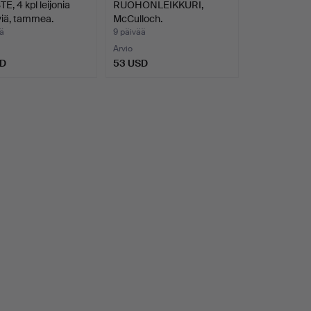
E, 4 kpl leijonia
RUOHONLEIKKURI,
viä, tammea.
McCulloch.
ä
9 päivää
Arvio
SD
53 USD