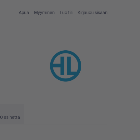
Apua
Myyminen
Luo tili
Kirjaudu sisään
0 esinettä