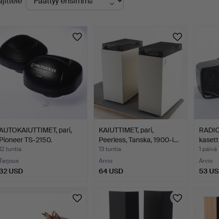
ajittele
levat
uutokaupat
AUTOKAIUTTIMET, pari,
KAIUTTIMET, pari,
RADIO,
Pioneer TS-2150.
Peerless, Tanska, 1900-l…
kasett
12 tuntia
13 tuntia
1 päivä
Tarjous
Arvio
Arvio
32 USD
64 USD
53 U