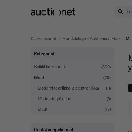
Auctionet.com
Kaikki esineet
/
Handelslagret Auktionsservice
/
Mu
Muut
Kategoriat
M
Handelslagret
y
Kaikki kategoriat
(309)
Muut
(29)
Auktionsservice
Moderni tekniikka ja elektroniikka
(11)
-
Modernit työkalut
(3)
yrityksessä
Muut
(15)
K
Huutokauppakamari