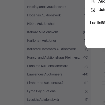
Auc
Hälsinglands Auktionsverk
(13)
Uut
Höganäs Auktionsverk
(12)
Lue lisä
Höörs Auktionshall
(3)
Kalmar Auktionsverk
(47)
Karljohan Auktioner
(17)
Karlstad Hammarö Auktionsverk
(5)
Kunst- und Auktionshaus Kleinhenz
(10)
Laholms Auktionskammare
(13)
Lawrences Auctioneers
(44)
Limhamns Auktionsbyrå
(11)
Lyme Bay Auctions
(2)
Lysekils Auktionsbyrå
(5)