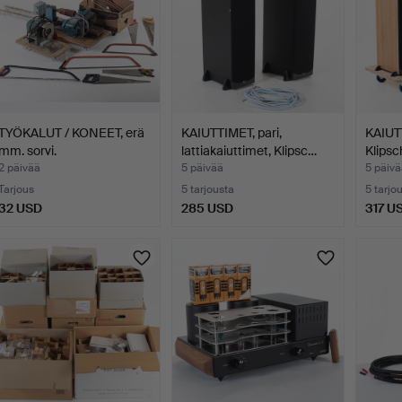
TYÖKALUT / KONEET, erä
KAIUTTIMET, pari,
KAIUTT
mm. sorvi.
lattiakaiuttimet, Klipsc…
Klips
2 päivää
5 päivää
5 päivä
Tarjous
5 tarjousta
5 tarjo
32 USD
285 USD
317 U