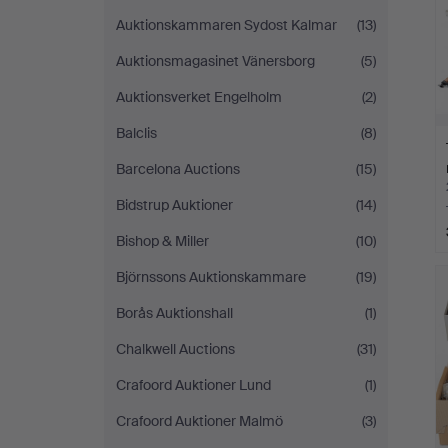
Auktionskammaren Sydost Kalmar
(13)
Auktionsmagasinet Vänersborg
(5)
Auktionsverket Engelholm
(2)
Balclis
(8)
Barcelona Auctions
(15)
Bidstrup Auktioner
(14)
Bishop & Miller
(10)
Björnssons Auktionskammare
(19)
Borås Auktionshall
(1)
Chalkwell Auctions
(31)
Crafoord Auktioner Lund
(1)
Crafoord Auktioner Malmö
(3)