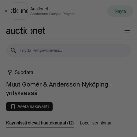
Auctionet
Näytä
Sulje
Saatavana Google Playssa
Auctionet.com
Suodata
Muut
Muut Gomér & Andersson Nyköping -
Gomér
yrityksessä
&
Aseta hakuvahti
Andersson
Käynnissä olevat huutokaupat
(12)
Lopulliset hinnat
Nyköping