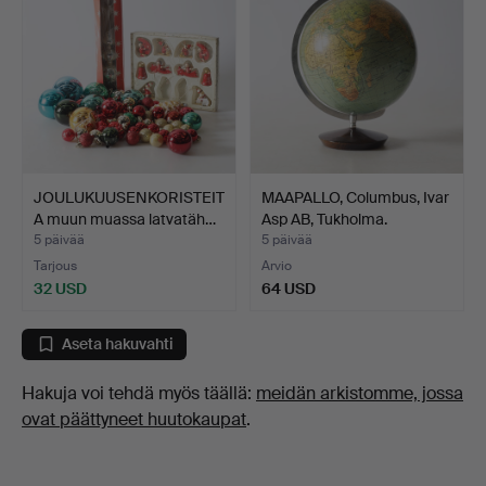
JOULUKUUSENKORISTEIT
MAAPALLO, Columbus, Ivar
A muun muassa latvatäh…
Asp AB, Tukholma.
5 päivää
5 päivää
Tarjous
Arvio
32 USD
64 USD
Aseta hakuvahti
Hakuja voi tehdä myös täällä:
meidän arkistomme, jossa
ovat päättyneet huutokaupat
.