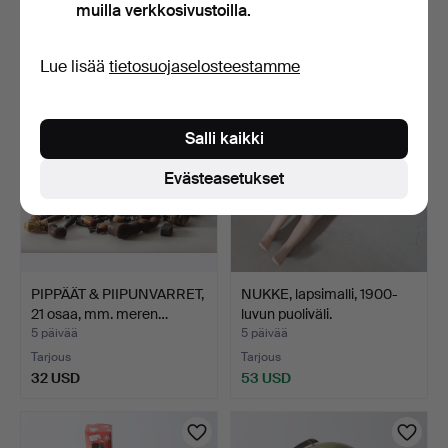
muilla verkkosivustoilla.
Arvio
Arvio
159 USD
64 USD
Lue lisää
tietosuojaselosteestamme
Salli kaikki
Evästeasetukset
PIPPÄÄT & PIIPUNVARRET,
NUKKE, lapsimalli, 1900-
21 osaa, mm. meren…
luvun puoliväli.
5 päivää
5 päivää
Tarjous
Tarjous
32 USD
53 USD