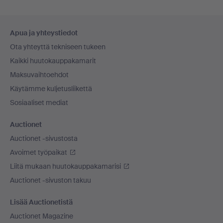
Alatunnistenavigaatio
Apua ja yhteystiedot
Ota yhteyttä tekniseen tukeen
Kaikki huutokauppakamarit
Maksuvaihtoehdot
Käytämme kuljetusliikettä
Sosiaaliset mediat
Auctionet
Auctionet -sivustosta
Avoimet työpaikat
Liitä mukaan huutokauppakamarisi
Auctionet -sivuston takuu
Lisää Auctionetistä
Auctionet Magazine