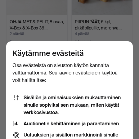
OHJAIMET & PELIT, 8 osaa,
PIIPUNPÄÄT, 6 kpl,
X-Box & X-Box 36…
pitkäpiipuille, merenva…
2 päivää
4 päivää
Arvio
6 tarjousta
64 USD
78 USD
Käytämme evästeitä
Osa evästeistä on sivuston käytön kannalta
välttämättömiä. Seuraavien evästeiden käyttöä
voit hallita itse:
Sisällön ja ominaisuuksien mukauttaminen
sinulle sopiviksi sen mukaan, miten käytät
verkkosivustoa.
Auctionetin kehittäminen ja parantaminen.
METSÄSTYSJAKKARAT, 2
DVD-SOITIN, E235,
kpl, 1900-luku.
Samsung.
Uutuuksien ja sisällön markkinointi sinulle
5 päivää
5 päivää