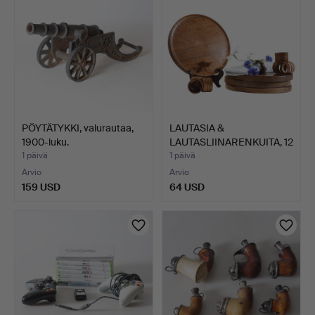
PÖYTÄTYKKI, valurautaa,
LAUTASIA &
1900-luku.
LAUTASLIINARENKUITA, 12
osaa, p…
1 päivä
1 päivä
Arvio
Arvio
159 USD
64 USD