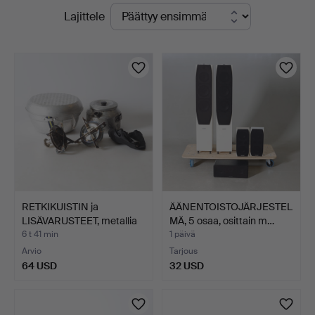
Käynnissä
Lajittele
-
olevat
yrityksessä
huutokaupat
RETKIKUISTIN ja
ÄÄNENTOISTOJÄRJESTEL
LISÄVARUSTEET, metallia
MÄ, 5 osaa, osittain m…
ja…
6 t 41 min
1 päivä
Arvio
Tarjous
64 USD
32 USD