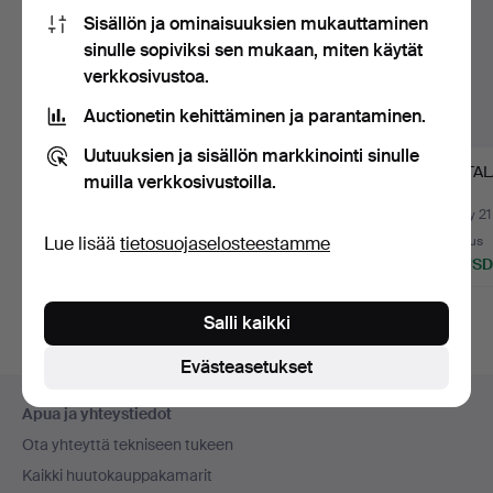
Sisällön ja ominaisuuksien mukauttaminen
sinulle sopiviksi sen mukaan, miten käytät
verkkosivustoa.
Auctionetin kehittäminen ja parantaminen.
Uutuuksien ja sisällön markkinointi sinulle
VEDENKEITIN, Bugatti
KOBRAPUHELIMET, 6
MITTALA
muilla verkkosivustoilla.
Vera, ruostumatonta t…
kpl, LM Ericsson,
Ericof…
Myyty 25 heinä 2026
Myyty 22 heinä 2026
Myyty 21
Lue lisää
tietosuojaselosteestamme
3 tarjousta
20 tarjousta
Tarjous
43 USD
108 USD
32 USD
Salli kaikki
Evästeasetukset
Alatunnistenavigaatio
Apua ja yhteystiedot
Ota yhteyttä tekniseen tukeen
Kaikki huutokauppakamarit