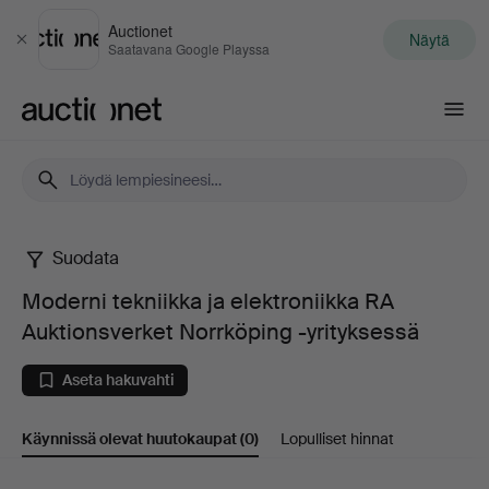
Auctionet
Näytä
Sulje
Saatavana Google Playssa
Auctionet.com
Suodata
Moderni
Moderni tekniikka ja elektroniikka RA
tekniikka
Auktionsverket Norrköping -yrityksessä
ja
Aseta hakuvahti
elektroniikka
Käynnissä olevat huutokaupat
(0)
Lopulliset hinnat
RA