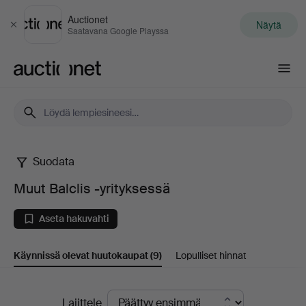
Auctionet
Näytä
Sulje
Saatavana Google Playssa
Auctionet.com
Suodata
Muut
Muut Balclis -yrityksessä
Balclis
Aseta hakuvahti
-
Käynnissä olevat huutokaupat
(9)
Lopulliset hinnat
yrityksessä
Käynnissä
Lajittele