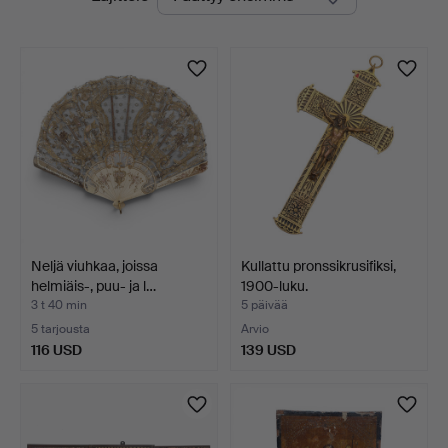
olevat
huutokaupat
Neljä viuhkaa, joissa
Kullattu pronssikrusifiksi,
helmiäis-, puu- ja l…
1900-luku.
3 t 40 min
5 päivää
5 tarjousta
Arvio
116 USD
139 USD