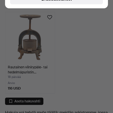
81 USD
104 USD
Rautainen viinirypäle- tai
hedelmäpuristin…
18 päivää
Arvio
116 USD
Aseta hakuvahti
Hakuja voi tehdä myös täällä:
meidän arkistomme, jossa