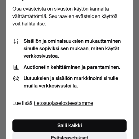
Osa evästeistä on sivuston käytön kannalta
Englantilainen
Kolme viuhkaa mailla
välttämättömiä. Seuraavien evästeiden käyttöä
ruusupuulaatikko, 1900-
litografioidulla pape…
voit hallita itse:
luvu…
8 päivää
8 päivää
Arvio
Arvio
104 USD
116 USD
Sisällön ja ominaisuuksien mukauttaminen
sinulle sopiviksi sen mukaan, miten käytät
verkkosivustoa.
Auctionetin kehittäminen ja parantaminen.
Uutuuksien ja sisällön markkinointi sinulle
muilla verkkosivustoilla.
Lue lisää
tietosuojaselosteestamme
Mahonkikehys hienolla
Roskakori, rautalankaa ja
puurinnalla, 1800-lu…
maalattua peltiä…
Salli kaikki
8 päivää
18 päivää
Arvio
Arvio
Evästeasetukset