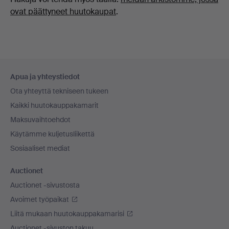
ovat päättyneet huutokaupat
.
Alatunnistenavigaatio
Apua ja yhteystiedot
Ota yhteyttä tekniseen tukeen
Kaikki huutokauppakamarit
Maksuvaihtoehdot
Käytämme kuljetusliikettä
Sosiaaliset mediat
Auctionet
Auctionet -sivustosta
Avoimet työpaikat
Liitä mukaan huutokauppakamarisi
Auctionet -sivuston takuu