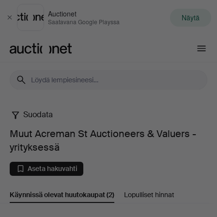
Auctionet
Näytä
Sulje
Saatavana Google Playssa
Auctionet.com
Suodata
Muut
Muut Acreman St Auctioneers & Valuers -
Acreman
yrityksessä
St
Aseta hakuvahti
Auctioneers
Käynnissä olevat huutokaupat
(2)
Lopulliset hinnat
&