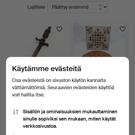
Käynnissä
Lajittele
Valuers
olevat
-
huutokaupat
yrityksessä
Käytämme evästeitä
Osa evästeistä on sivuston käytön kannalta
välttämättömiä. Seuraavien evästeiden käyttöä
PRONSSINEN
2 x PÖYTÄSHAKKILAUTAA.
voit hallita itse:
KIRJEENAVAAJA
NAPOLEON-KAHVALLA.
3 päivää
4 päivää
Arvio
Arvio
Sisällön ja ominaisuuksien mukauttaminen
61 USD
54 USD
sinulle sopiviksi sen mukaan, miten käytät
verkkosivustoa.
Aseta hakuvahti