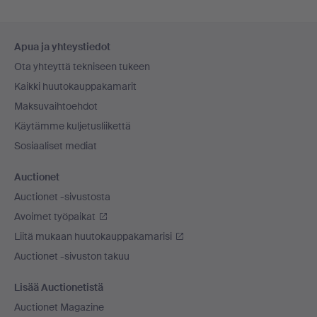
Alatunnistenavigaatio
Apua ja yhteystiedot
Ota yhteyttä tekniseen tukeen
Kaikki huutokauppakamarit
Maksuvaihtoehdot
Käytämme kuljetusliikettä
Sosiaaliset mediat
Auctionet
Auctionet -sivustosta
Avoimet työpaikat
Liitä mukaan huutokauppakamarisi
Auctionet -sivuston takuu
Lisää Auctionetistä
Auctionet Magazine