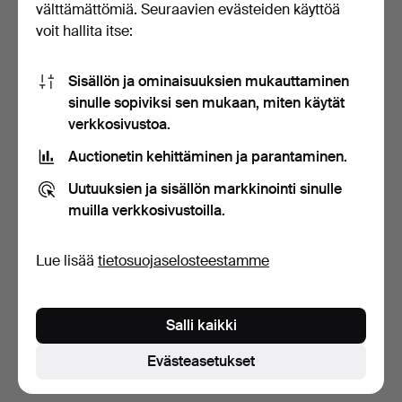
välttämättömiä. Seuraavien evästeiden käyttöä
voit hallita itse:
Sisällön ja ominaisuuksien mukauttaminen
sinulle sopiviksi sen mukaan, miten käytät
verkkosivustoa.
Auctionetin kehittäminen ja parantaminen.
TARJOTIN, tiikkiä, Trip Trap,
LEIKKUULAUTA.
Tanska.
Provenienssi: Apoteket
Uutuuksien ja sisällön markkinointi sinulle
Svane…
5 päivää
6 päivää
muilla verkkosivustoilla.
Tarjous
Arvio
32 USD
53 USD
Lue lisää
tietosuojaselosteestamme
Aseta hakuvahti
Salli kaikki
Hakuja voi tehdä myös täällä:
meidän arkistomme, jossa
ovat päättyneet huutokaupat
.
Evästeasetukset