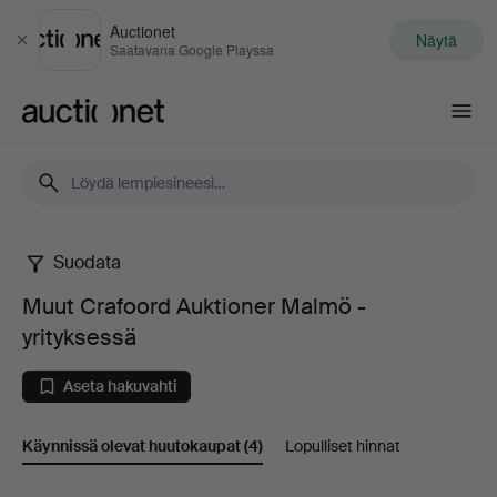
Auctionet
Näytä
Sulje
Saatavana Google Playssa
Auctionet.com
Suodata
Muut
Muut Crafoord Auktioner Malmö -
Crafoord
yrityksessä
Auktioner
Aseta hakuvahti
Malmö
Käynnissä olevat huutokaupat
(4)
Lopulliset hinnat
-