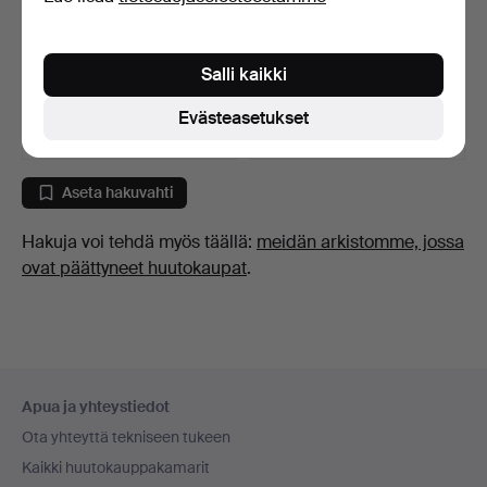
LAUTASLIINAT, 5 kpl,
DALAHÄSTAR, Orsa,
pellavaa, venemotiivi…
punainen & sininen, 1953…
Salli kaikki
8 päivää
9 päivää
Arvio
Arvio
Evästeasetukset
106 USD
159 USD
Aseta hakuvahti
Hakuja voi tehdä myös täällä:
meidän arkistomme, jossa
ovat päättyneet huutokaupat
.
Alatunnistenavigaatio
Apua ja yhteystiedot
Ota yhteyttä tekniseen tukeen
Kaikki huutokauppakamarit