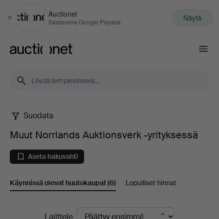
Auctionet
Näytä
Sulje
Saatavana Google Playssa
Auctionet.com
Suodata
Muut
Muut Norrlands Auktionsverk -yrityksessä
Norrlands
Aseta hakuvahti
Auktionsverk
Käynnissä olevat huutokaupat
(6)
Lopulliset hinnat
-
yrityksessä
Käynnissä
Lajittele