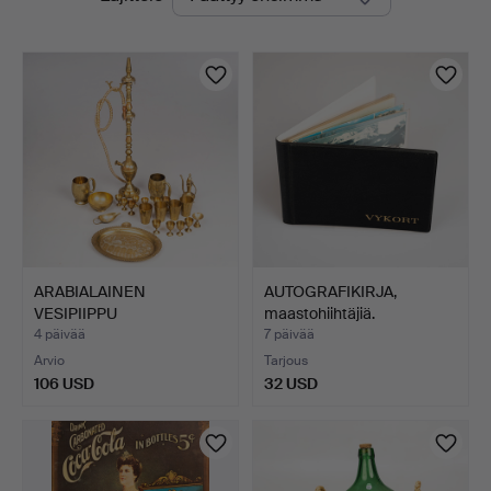
olevat
huutokaupat
ARABIALAINEN
AUTOGRAFIKIRJA,
VESIPIIPPU
maastohiihtäjiä.
TARVIKKEINEEN, mes…
4 päivää
7 päivää
Arvio
Tarjous
106 USD
32 USD