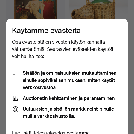
Käytämme evästeitä
Osa evästeistä on sivuston käytön kannalta
COCA-COLA. Mainosjuliste,
PUNOSKORIVINONKIPUL
välttämättömiä. Seuraavien evästeiden käyttöä
vuoden 1904 alku…
LO, vihreä, lasia, 1900…
voit hallita itse:
7 päivää
7 päivää
Arvio
2 tarjousta
106 USD
74 USD
Sisällön ja ominaisuuksien mukauttaminen
sinulle sopiviksi sen mukaan, miten käytät
verkkosivustoa.
Auctionetin kehittäminen ja parantaminen.
Uutuuksien ja sisällön markkinointi sinulle
muilla verkkosivustoilla.
Lue lisää
tietosuojaselosteestamme