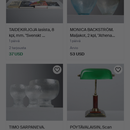
TAIDEKIRJOJA lasista, 8
MONICA BACKSTRÖM.
kpl, mm. "Svenskt …
Maljakot, 2 kpl, "Athena…
1 päivä
1 päivä
2 tarjousta
Arvio
37 USD
53 USD
TIMO SARPANEVA.
PÖYTÄVALAISIN, Scan