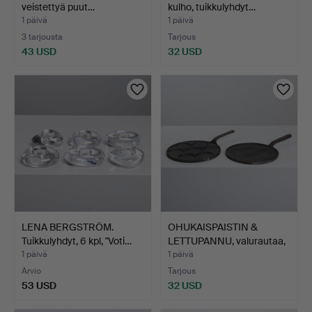
veistettyä puut…
kulho, tuikkulyhdyt…
1 päivä
1 päivä
3 tarjousta
Tarjous
43 USD
32 USD
LENA BERGSTRÖM.
OHUKAISPAISTIN &
Tuikkulyhdyt, 6 kpl, "Voti…
LETTUPANNU, valurautaa,
m…
1 päivä
1 päivä
Arvio
Tarjous
53 USD
32 USD