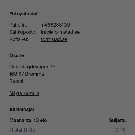
Yhteystiedot
Puhelin:
+468283100
Sähköposti:
info@formstad.se
Kotisivu:
formstad.se
Osoite
Gårdsfogdevägen 16
168 67 Bromma
Ruotsi
Näytä kartalla
Aukioloajat
Maanantai 10 elo
Suljettu
Tiistai 11 elo
13–18