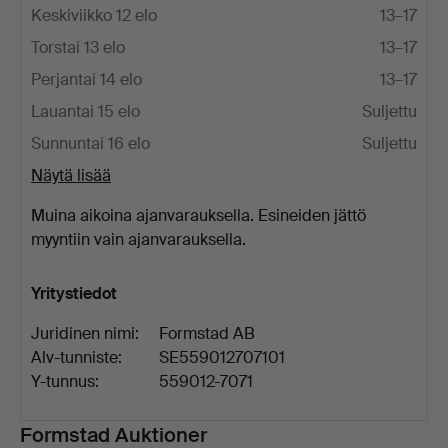
Keskiviikko 12 elo
13–17
Torstai 13 elo
13–17
Perjantai 14 elo
13–17
Lauantai 15 elo
Suljettu
Sunnuntai 16 elo
Suljettu
Näytä lisää
Muina aikoina ajanvarauksella. Esineiden jättö
myyntiin vain ajanvarauksella.
Yritystiedot
Juridinen nimi:
Formstad AB
Alv-tunniste:
SE559012707101
Y-tunnus:
559012-7071
Kuvaus
Formstad Auktioner