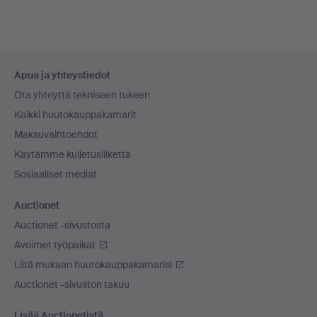
Alatunnistenavigaatio
Apua ja yhteystiedot
Ota yhteyttä tekniseen tukeen
Kaikki huutokauppakamarit
Maksuvaihtoehdot
Käytämme kuljetusliikettä
Sosiaaliset mediat
Auctionet
Auctionet -sivustosta
Avoimet työpaikat
Liitä mukaan huutokauppakamarisi
Auctionet -sivuston takuu
Lisää Auctionetistä