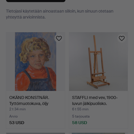
Tietojasi käytetään ainoastaan silloin, kun sinuun otetaan
yhteyttä arvioinnista.
Esineet
OKÄND KONSTNÄR.
STAFFLI med vev, 1900-
Tyttömuotokuva, öljy
luvun jälkipuolisko.
panee…
2 t 34 min
6 t 55 min
Arvio
5 tarjousta
53 USD
58 USD