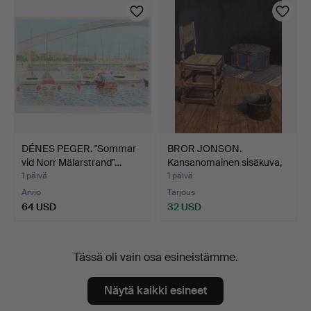
DÉNES PEGER. "Sommar
BROR JONSON.
vid Norr Mälarstrand"…
Kansanomainen sisäkuva,
öljy …
1 päivä
1 päivä
Arvio
Tarjous
64 USD
32 USD
Tässä oli vain osa esineistämme.
Näytä kaikki esineet