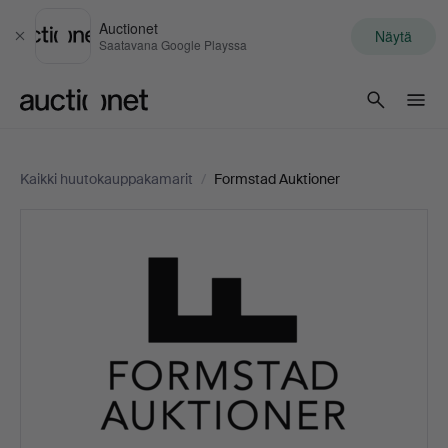
Auctionet
Näytä
Sulje
Saatavana Google Playssa
Auctionet.com
Kaikki huutokauppakamarit
/
Formstad Auktioner
Formstad
Auktioner