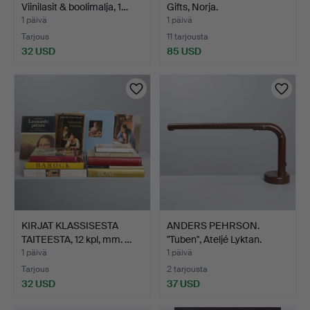
Viinilasit & boolimalja, 1…
Gifts, Norja.
1 päivä
1 päivä
Tarjous
11 tarjousta
32 USD
85 USD
KIRJAT KLASSISESTA
ANDERS PEHRSON.
TAITEESTA, 12 kpl, mm. …
"Tuben", Ateljé Lyktan.
1 päivä
1 päivä
Tarjous
2 tarjousta
32 USD
37 USD