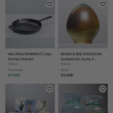
VALURAUTAPANNUT, 2 kpl,
MONA & ÅKE ERIKSSON.
Pennan Svärdet.
Suolasirotin, muna, F…
1 päivä
1 päivä
2 tarjousta
Arvio
37 USD
53 USD