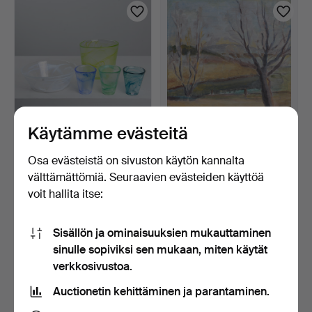
Käytämme evästeitä
ULRICA HYDMAN-
OIDENTIFIERAD
Osa evästeistä on sivuston käytön kannalta
VALLIEN. "Mine", 5 osaa,
KONSTNÄR. Keväinen
välttämättömiä. Seuraavien evästeiden käyttöä
Kos…
maisema, …
1 päivä
1 päivä
voit hallita itse:
Arvio
Arvio
53 USD
53 USD
Sisällön ja ominaisuuksien mukauttaminen
sinulle sopiviksi sen mukaan, miten käytät
verkkosivustoa.
Auctionetin kehittäminen ja parantaminen.